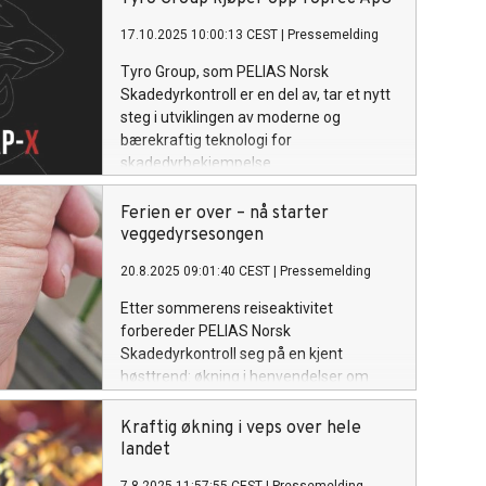
radonnivåene innenfor gjeldende krav.
17.10.2025 10:00:13 CEST
|
Pressemelding
Tyro Group, som PELIAS Norsk
Skadedyrkontroll er en del av, tar et nytt
steg i utviklingen av moderne og
bærekraftig teknologi for
skadedyrbekjempelse.
Ferien er over – nå starter
veggedyrsesongen
20.8.2025 09:01:40 CEST
|
Pressemelding
Etter sommerens reiseaktivitet
forbereder PELIAS Norsk
Skadedyrkontroll seg på en kjent
høsttrend: økning i henvendelser om
veggedyr.
Kraftig økning i veps over hele
landet