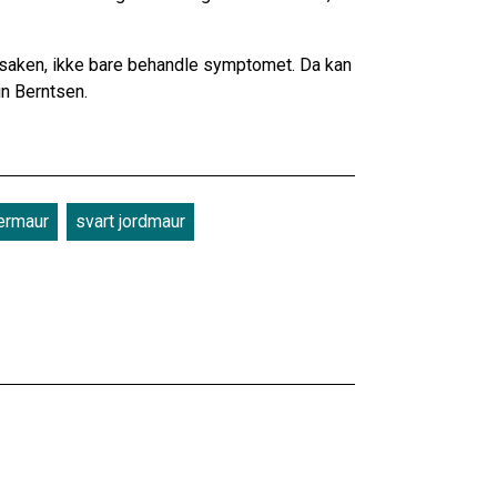
e årsaken, ikke bare behandle symptomet. Da kan
in Berntsen.
ermaur
svart jordmaur