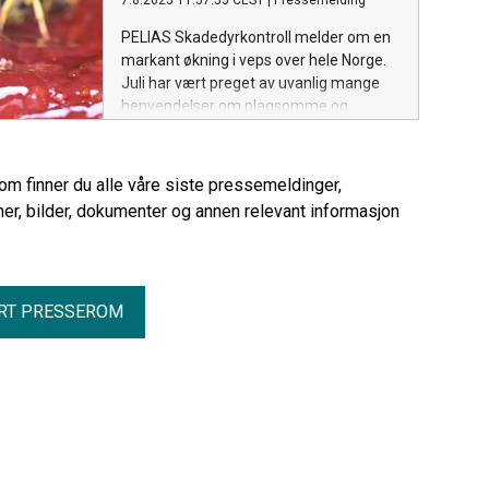
7.8.2025 11:57:55 CEST
|
Pressemelding
PELIAS Skadedyrkontroll melder om en
markant økning i veps over hele Norge.
Juli har vært preget av uvanlig mange
henvendelser om plagsomme og
nærgående veps – med en økning på
hele 252 % sammenlignet med juli 2024.
rom finner du alle våre siste pressemeldinger,
er, bilder, dokumenter og annen relevant informasjon
RT PRESSEROM