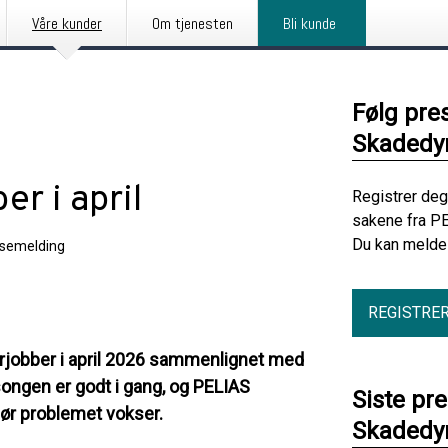
Våre kunder
Om tjenesten
Bli kunde
Følg pre
Skadedyr
er i april
Registrer deg
sakene fra PE
Du kan melde 
semelding
REGISTRE
urjobber i april 2026 sammenlignet med
ngen er godt i gang, og PELIAS
Siste pr
før problemet vokser.
Skadedyr