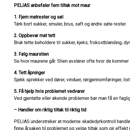
PELIAS anbefaler fem tiltak mot maur
1. Fjern matrester og søl
Tørk bort sukker, smuler, brus, saft og andre søte rester.
2. Oppbevar mat tett
Bruk tette beholdere til sukker, kjeks, frokostblanding, dyr
3. Følg maurstien
Se hvor maurene går. Stien avslører ofte hvor de kommer 
4. Tett åpninger
Sjekk sprekker ved dører, vinduer, rørgjennomføringer, lis
5. Få hjelp hvis problemet vedvarer
Ved gjentatte eller økende problemer bør man få en faglig 
– Handler om riktig tiltak til riktig tid
PELIAS understreker at moderne skadedyrkontroll handle
finne årsaken til problemet og velge tiltak som gir effek