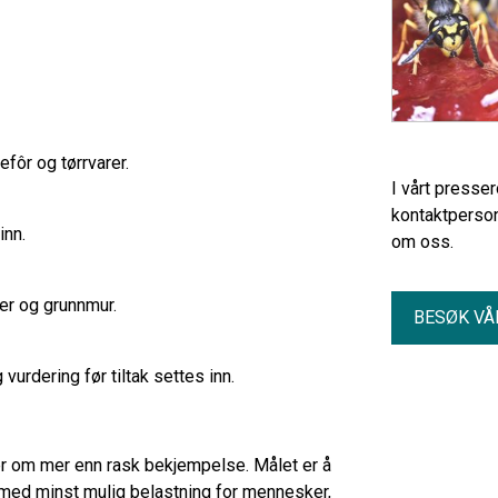
efôr og tørrvarer.
I vårt presse
kontaktperson
inn.
om oss.
ter og grunnmur.
BESØK VÅ
vurdering før tiltak settes inn.
r om mer enn rask bekjempelse. Målet er å
t med minst mulig belastning for mennesker,