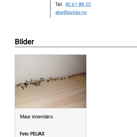
Tel:
40 61 88 55
abe@pelias.no
Bilder
Maur innendørs.
Foto: PELIAS