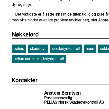
dyr og miljø.
– Det viktigste er å sette inn riktige tiltak tidlig og løs
man ofte hindre at et lite problem utvikler seg, sier Anste
Nøkkelord
pelias
skadedyr
skadedyrkontroll
maur
sukk
pelias norsk skadedyrkontroll
Kontakter
Anstein Berntsen
Presseansvarlig
PELIAS Norsk Skadedyrkontroll AS