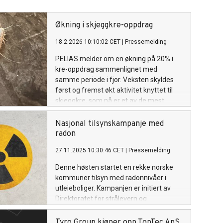
Økning i skjeggkre-oppdrag
18.2.2026 10:10:02 CET
|
Pressemelding
PELIA​S melder om en økning på 20% i
kre-oppdrag sammenlignet med
samme periode i fjor. Veksten skyldes
først og fremst økt aktivitet knyttet til
skjeggkre, som nå er et av de mest
utbredte skadedyrene i norske boliger
og bygg.
Nasjonal tilsynskampanje med
radon
27.11.2025 10:30:46 CET
|
Pressemelding
Denne høsten startet en rekke norske
kommuner tilsyn med radonnivåer i
utleieboliger. Kampanjen er initiert av
Direktoratet for strålevern og
atomsikkerhet (DSA), og målet er å sikre
at utleieboliger i Norge holder
Tyro Group kjøper opp TopTec ApS