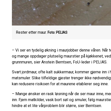
Rester etter maur.
Foto: PELIAS
– Vi ser en tydelig økning i maurjobber denne våren. Når t
og mange oppdager plutselig maurstier på kjøkkenet, ved i
grunnmuren, sier Anstein Berntsen, FoU-leder i PELIAS.
Svart jordmaur, ofte kalt sukkermaur, kommer gjerne inn i 
matsmuler. Slike tilfeldige gjester trenger ikke nødvend
kan redusere risikoen for at maurene etablerer seg inne.
– Mange ønsker en rask løsning når de ser maur inne, men
inn. Fjern matkilder, vask bort søl og smuler, følg maurstien
hindre at et lite vårproblem blir større, sier Berntsen.