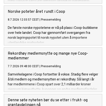
mest robuste samfunn gjennom langsiktig planlegging,
samarbeid mellom offentlig og privat sektor og en sterk
beredskapskultur.
Norske poteter året rundt i Coop
8.7.2026 12:03:57 CEST
|
Pressemelding
De første norske nypotetene er nå på plass i Coop-butikkene
over hele landet. Coop har gjennomført overgangen fra
norsk lagringspotet til norsk nypotet uten å importere
utenlandske matpoteter.
Rekordhøy medlemsnytte og mange nye Coop-
medlemmer
7.7.2026 09:48:00 CEST
|
Pressemelding
Samvirkelagene i Coop fortsetter å vokse. Stadig flere velger
å bli medlem og medlemsnytten er rekordhøy. Så langt i år
har medlemmene i Coop spart over 2,1 milliarder kroner
gjennom kjøpeutbytte, kuponger og andre medlemsfordeler.
Denne søte nyheten bør du se etter i frukt- og
grøntavdelingen nå