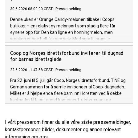
30.6.2026 08:00:00 CEST
|
Pressemelding
Denne uken er Orange Candy-melonen tilbake i Coops
butikker – en relativt ny melonsort som stadig flere får
øynene opp for. Den kan ligne en honningmelon, men
smaken er noe helt for seg selv. Med sprøtt, oransje
fruktkjøtt og en frisk, naturlig sødme, kan den fort bli en
sommerfavoritt for flere.
Coop og Norges idrettsforbund inviterer til dugnad
for barnas idrettsglede
22.6.2026 11:47:58 CEST
|
Pressemelding
Fra 22. juni til 5. juli går Coop, Norges idrettsforbund, TINE og
Goman sammen for å samle inn penger til Coop-dugnaden.
Målet er å hjelpe enda flere barn inn i idretten ved å dekke
kostnader til blant annet kontingent, utstyr, cuper og
konkurranser.
I vårt presserom finner du alle våre siste pressemeldinger,
kontaktpersoner, bilder, dokumenter og annen relevant
informasjon om oss.