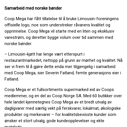
Samarbeid med norske bønder
Coop Mega har fått tillatelse til å bruke Limousin-foreningens
offisielle logo, noe som understreker råvarens kvalitet og
opprinnelse. Coop Mega vil starte med en liten og eksklusiv
varestrøm, og deretter bygge volum over tid sammen med
norske bønder.
– Limousin-kjøtt har lenge vært etterspurt i
restaurantmarkedet, nettopp på grunn av mørhet og kvalitet. Nå
ser vi frem til å gjøre dette enda mer tilgjengelig i samarbeid
med Coop Mega, sier Severin Fatland, femte generasjons eier i
Fatland.
Coop Mega er et fullsortiments supermarked eid av Coops
medlemmer, og en del av Coop Norge SA. Med 60 butikker over
hele landet kjennetegnes Coop Mega av et bredt utvalg av
dagligvarer med særlig vekt på ferskvarer, lokalmat, økologiske
produkter og merkevarer – for kvalitetsbevisste kunder som
ønsker et stort utvalg, gode kundeopplevelser og ekte