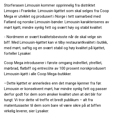
Storferasen Limousin kommer opprinnelig fra distriktet
Limoges i Frankrike. Limousin-kjøttet som skal selges fra Coop
Mega er utviklet og produsert i Norge i tett samarbeid med
Fatland og norske Limousin-bønder. Limousin karakteriseres av
mørt kjøtt, mindre synlig fett og svært høy og stabil kvalitet.
- Nordmenn er svært kvalitetsbevisste når de skal velge sin
biff. Med Limousin-kjøttet kan vi tilby restaurantkvalitet i butikk,
med mørt, saftig og en svært stabil og høy kvalitet på kjøttet,
forteller Lysaker.
Coop Mega introduserer i første omgang indrefilet, ytrefilet,
mørbrad, flatbiff og entrecôte av 100 prosent norskprodusert
Limousin-kjøtt i alle Coop Mega-butikker.
– Dette kjøttet er annerledes enn det mange kjenner fra før.
Limousin er konsekvent mørt, har mindre synlig fett og passer
derfor godt for dem som ønsker kvalitet uten at det blir for
tungt. Vi tror dette vil treffe et bredt publikum – alt fra
matentusiaster til dem som bare vil være sikre på at biffen
virkelig leverer, sier Lysaker.