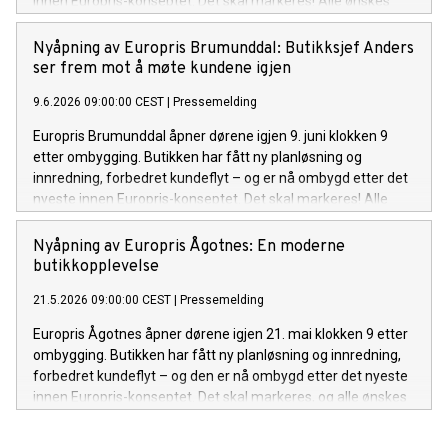
innen Europris-konseptet. Det skal markeres! Alle ønskes
velkommen til å bli med og feire. Det bys på kaffe, kaker,
gode tilbud – og ikke minst goodiebags til de 100 første
Nyåpning av Europris Brumunddal: Butikksjef Anders
betalende kundene.
ser frem mot å møte kundene igjen
9.6.2026 09:00:00 CEST
|
Pressemelding
Europris Brumunddal åpner dørene igjen 9. juni klokken 9
etter ombygging. Butikken har fått ny planløsning og
innredning, forbedret kundeflyt – og er nå ombygd etter det
nyeste innen Europris-konseptet. Det skal markeres! Alle
ønskes velkommen til å bli med og feire. Det bys på gode
tilbud – og ikke minst goodiebags til de 100 første betalende
Nyåpning av Europris Ågotnes: En moderne
kundene.
butikkopplevelse
21.5.2026 09:00:00 CEST
|
Pressemelding
Europris Ågotnes åpner dørene igjen 21. mai klokken 9 etter
ombygging. Butikken har fått ny planløsning og innredning,
forbedret kundeflyt – og den er nå ombygd etter det nyeste
innen Europris-konseptet. Det skal markeres, og alle ønskes
velkommen til å bli med og feire med kaffe, kaker, gode
tilbud – og ikke minst goodiebags til de 100 første betalende