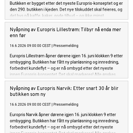
Butikken er bygget etter det nyeste Europris-konseptet og er
den 290. butikken i kjeden. Det nye tilskuddet skal feieres, og
det bys på kaffe, kaker, gode tilbud – og ikke minst
goodiebags til de hundre første betalende kundene på
åpningsdagen.
Nyåpning av Europris Lillestrøm: Tilbyr nå enda mer
enn før
16.6.2026 09:00:00 CEST
|
Pressemelding
Europris Lillestrøm åpner dørene igjen 16. juni klokken 9 etter
ombygging. Butikken har fått ny planløsning og innredning,
forbedret kundeflyt – og er nå ombygd etter det nyeste
innen Europris-konseptet. Det skal markeres! Alle ønskes
velkommen til å bli med og feire. Det bys på kaffe, kaker,
gode tilbud – og ikke minst goodiebags til de 100 første
Nyåpning av Europris Narvik: Etter snart 30 år blir
betalende kundene.
butikken som ny
16.6.2026 09:00:00 CEST
|
Pressemelding
Europris Narvik åpner dørene igjen 16. juni klokken 9 etter
ombygging. Butikken har fått ny planløsning og innredning,
forbedret kundeflyt – og er nå ombygd etter det nyeste