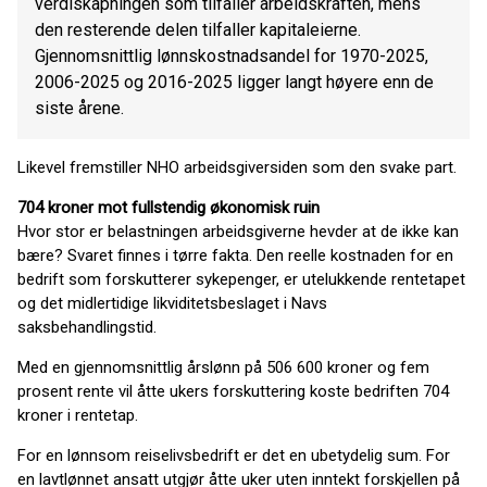
verdiskapningen som tilfaller arbeidskraften, mens
den resterende delen tilfaller kapitaleierne.
Gjennomsnittlig lønnskostnadsandel for 1970-2025,
2006-2025 og 2016-2025 ligger langt høyere enn de
siste årene.
Likevel fremstiller NHO arbeidsgiversiden som den svake part.
704 kroner mot fullstendig økonomisk ruin
Hvor stor er belastningen arbeidsgiverne hevder at de ikke kan
bære? Svaret finnes i tørre fakta. Den reelle kostnaden for en
bedrift som forskutterer sykepenger, er utelukkende rentetapet
og det midlertidige likviditetsbeslaget i Navs
saksbehandlingstid.
Med en gjennomsnittlig årslønn på 506 600 kroner og fem
prosent rente vil åtte ukers forskuttering koste bedriften 704
kroner i rentetap.
For en lønnsom reiselivsbedrift er det en ubetydelig sum. For
en lavtlønnet ansatt utgjør åtte uker uten inntekt forskjellen på