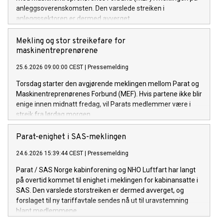
anleggsoverenskomsten. Den varslede streiken i
anleggssektoren er dermed avverget.
Mekling og stor streikefare for
maskinentreprenørene
25.6.2026 09:00:00 CEST
|
Pressemelding
Torsdag starter den avgjørende meklingen mellom Parat og
Maskinentreprenørenes Forbund (MEF). Hvis partene ikke blir
enige innen midnatt fredag, vil Parats medlemmer være i
streik fra lørdag morgen.
Parat-enighet i SAS-meklingen
24.6.2026 15:39:44 CEST
|
Pressemelding
Parat / SAS Norge kabinforening og NHO Luftfart har langt
på overtid kommet til enighet i meklingen for kabinansatte i
SAS. Den varslede storstreiken er dermed avverget, og
forslaget til ny tariffavtale sendes nå ut til uravstemning
blant medlemmene.