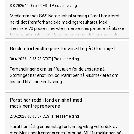
3.8.2026 11:36:52 CEST
|
Pressemelding
Medlemmene i SAS Norge kabinforening i Parat har stemt
nei til det framforhandlede meklingsresultatet. Med
nærmere 70 prosent nei-stemmer sendes partene nå tilbake
til forhandlingsbordet. Parat ber om umiddelbare samtaler
med SAS og NHO Luftfart for å unngå streik.
Brudd i forhandlingene for ansatte på Stortinget
30.6.2026 13:35:28 CEST
|
Pressemelding
Forhandlingene om tariffavtalen for de ansatte på
Stortinget har endt i brudd. Parat ber nå Riksmekleren om
bistand til å finne en løsning.
Parat har rodd i land enighet med
maskinentreprenørene
27.6.2026 00:03:37 CEST
|
Pressemelding
Parat har fått gjennomslag for lønn og viktig velferdskrav
med Maskinentreprenørenes Forbund (MEF) i meklingen på