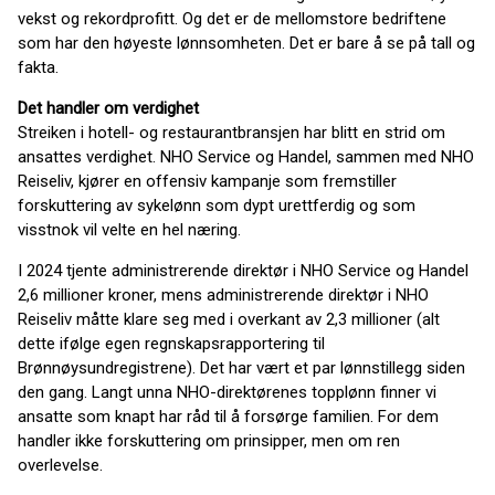
vekst og rekordprofitt. Og det er de mellomstore bedriftene
som har den høyeste lønnsomheten. Det er bare å se på tall og
fakta.
Det handler om verdighet
Streiken i hotell- og restaurantbransjen har blitt en strid om
ansattes verdighet. NHO Service og Handel, sammen med NHO
Reiseliv, kjører en offensiv kampanje som fremstiller
forskuttering av sykelønn som dypt urettferdig og som
visstnok vil velte en hel næring.
I 2024 tjente administrerende direktør i NHO Service og Handel
2,6 millioner kroner, mens administrerende direktør i NHO
Reiseliv måtte klare seg med i overkant av 2,3 millioner (alt
dette ifølge egen regnskapsrapportering til
Brønnøysundregistrene). Det har vært et par lønnstillegg siden
den gang. Langt unna NHO-direktørenes topplønn finner vi
ansatte som knapt har råd til å forsørge familien. For dem
handler ikke forskuttering om prinsipper, men om ren
overlevelse.