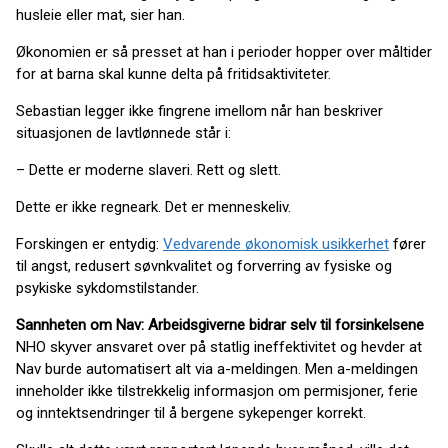
husleie eller mat, sier han.
Økonomien er så presset at han i perioder hopper over måltider
for at barna skal kunne delta på fritidsaktiviteter.
Sebastian legger ikke fingrene imellom når han beskriver
situasjonen de lavtlønnede står i:
– Dette er moderne slaveri. Rett og slett.
Dette er ikke regneark. Det er menneskeliv.
Forskingen er entydig:
Vedvarende økonomisk usikkerhet
fører
til angst, redusert søvnkvalitet og forverring av fysiske og
psykiske sykdomstilstander.
Sannheten om Nav: Arbeidsgiverne bidrar selv til forsinkelsene
NHO skyver ansvaret over på statlig ineffektivitet og hevder at
Nav burde automatisert alt via a-meldingen. Men a-meldingen
inneholder ikke tilstrekkelig informasjon om permisjoner, ferie
og inntektsendringer til å bergene sykepenger korrekt.