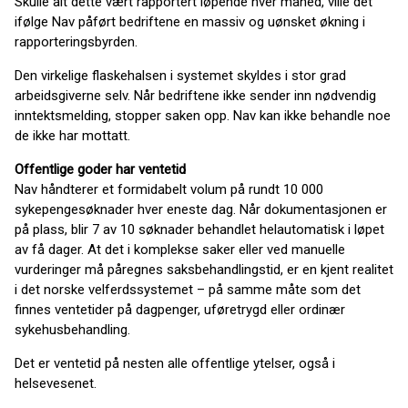
Skulle alt dette vært rapportert løpende hver måned, ville det
ifølge Nav påført bedriftene en massiv og uønsket økning i
rapporteringsbyrden.
Den virkelige flaskehalsen i systemet skyldes i stor grad
arbeidsgiverne selv. Når bedriftene ikke sender inn nødvendig
inntektsmelding, stopper saken opp. Nav kan ikke behandle noe
de ikke har mottatt.
Offentlige goder har ventetid
Nav håndterer et formidabelt volum på rundt 10 000
sykepengesøknader hver eneste dag. Når dokumentasjonen er
på plass, blir 7 av 10 søknader behandlet helautomatisk i løpet
av få dager. At det i komplekse saker eller ved manuelle
vurderinger må påregnes saksbehandlingstid, er en kjent realitet
i det norske velferdssystemet – på samme måte som det
finnes ventetider på dagpenger, uføretrygd eller ordinær
sykehusbehandling.
Det er ventetid på nesten alle offentlige ytelser, også i
helsevesenet.