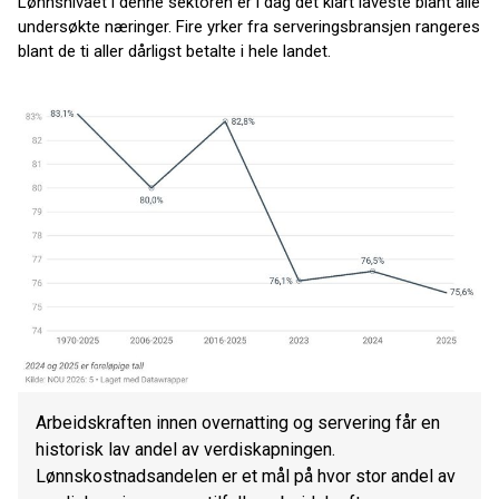
Lønnsnivået i denne sektoren er i dag det klart laveste blant alle
undersøkte næringer. Fire yrker fra serveringsbransjen rangeres
blant de ti aller dårligst betalte i hele landet.
Arbeidskraften innen overnatting og servering får en
historisk lav andel av verdiskapningen.
Lønnskostnadsandelen er et mål på hvor stor andel av