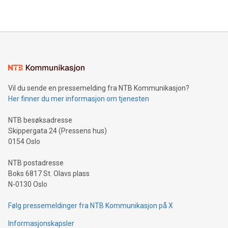
2024 at 2 p.m. ET. Follow us on X at MetasphereLabs for
their data using natural language search, reducing the
updates and to join the event. What We'll Discuss Bitcoin
reliance on data scientists. Us
Mining Basics: Understand the fundamentals of Bitcoin
mining.Energy Market Dynamics: Explore how Bitcoin mining
interacts with energy markets.Sustainable Innovations:
Learn about our efforts to promote sustainability in Bitcoin
mining.Sound Money: Discover how tamper-proof currency
can enhance stability.Efficient Payment Rails: See how fast,
neutral payment systems support humanitarian
Vil du sende en pressemelding fra NTB Kommunikasjon?
projects.Carbon Footprint: Compare Bitcoin's environmental
Her finner du mer informasjon om tjenesten
impact with traditional banking. "We're excited to host this
event and dive into the critical topics of Bitcoin
NTB besøksadresse
Skippergata 24 (Pressens hus)
0154 Oslo
NTB postadresse
Boks 6817 St. Olavs plass
N-0130 Oslo
Følg pressemeldinger fra NTB Kommunikasjon på X
Informasjonskapsler