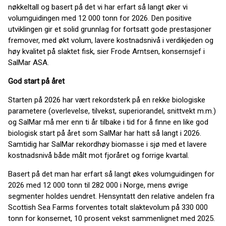
nøkkeltall og basert på det vi har erfart så langt øker vi
volumguidingen med 12 000 tonn for 2026. Den positive
utviklingen gir et solid grunnlag for fortsatt gode prestasjoner
fremover, med økt volum, lavere kostnadsnivå i verdikjeden og
høy kvalitet på slaktet fisk, sier Frode Arntsen, konsernsjef i
SalMar ASA.
God start på året
Starten på 2026 har vært rekordsterk på en rekke biologiske
parametere (overlevelse, tilvekst, superiorandel, snittvekt m.m.)
og SalMar må mer enn ti år tilbake i tid for å finne en like god
biologisk start på året som SalMar har hatt så langt i 2026.
Samtidig har SalMar rekordhøy biomasse i sjø med et lavere
kostnadsnivå både målt mot fjoråret og forrige kvartal.
Basert på det man har erfart så langt økes volumguidingen for
2026 med 12 000 tonn til 282 000 i Norge, mens øvrige
segmenter holdes uendret. Hensyntatt den relative andelen fra
Scottish Sea Farms forventes totalt slaktevolum på 330 000
tonn for konsernet, 10 prosent vekst sammenlignet med 2025.