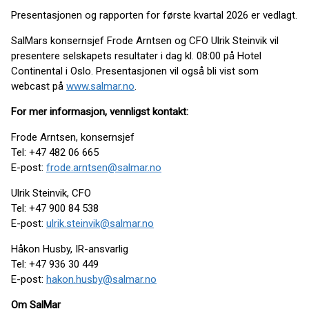
Presentasjonen og rapporten for første kvartal 2026 er vedlagt.
SalMars konsernsjef Frode Arntsen og CFO Ulrik Steinvik vil
presentere selskapets resultater i dag kl. 08:00 på Hotel
Continental i Oslo. Presentasjonen vil også bli vist som
webcast på
www.salmar.no
.
For mer informasjon, vennligst kontakt:
Frode Arntsen, konsernsjef
Tel: +47 482 06 665
E-post:
frode.arntsen@salmar.no
Ulrik Steinvik, CFO
Tel: +47 900 84 538
E-post:
ulrik.steinvik@salmar.no
Håkon Husby, IR-ansvarlig
Tel: +47 936 30 449
E-post:
hakon.husby@salmar.no
Om SalMar