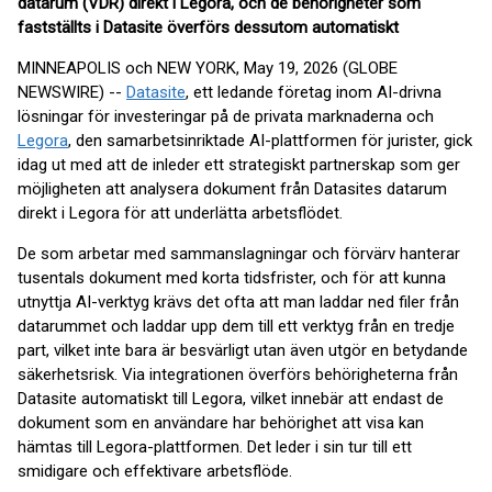
datarum (VDR) direkt i Legora, och de behörigheter som
fastställts i Datasite överförs dessutom automatiskt
MINNEAPOLIS och NEW YORK, May 19, 2026 (GLOBE
NEWSWIRE) --
Datasite
, ett ledande företag inom AI-drivna
lösningar för investeringar på de privata marknaderna och
Legora
, den samarbetsinriktade AI-plattformen för jurister, gick
idag ut med att de inleder ett strategiskt partnerskap som ger
möjligheten att analysera dokument från Datasites datarum
direkt i Legora för att underlätta arbetsflödet.
De som arbetar med sammanslagningar och förvärv hanterar
tusentals dokument med korta tidsfrister, och för att kunna
utnyttja AI-verktyg krävs det ofta att man laddar ned filer från
datarummet och laddar upp dem till ett verktyg från en tredje
part, vilket inte bara är besvärligt utan även utgör en betydande
säkerhetsrisk. Via integrationen överförs behörigheterna från
Datasite automatiskt till Legora, vilket innebär att endast de
dokument som en användare har behörighet att visa kan
hämtas till Legora-plattformen. Det leder i sin tur till ett
smidigare och effektivare arbetsflöde.