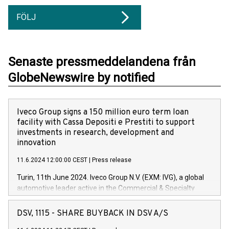
FÖLJ
Senaste pressmeddelandena från
GlobeNewswire by notified
Iveco Group signs a 150 million euro term loan
facility with Cassa Depositi e Prestiti to support
investments in research, development and
innovation
11.6.2024 12:00:00 CEST
|
Press release
Turin, 11th June 2024. Iveco Group N.V. (EXM: IVG), a global
automotive leader active in the Commercial & Specialty
Vehicles, Powertrain and related Financial Services arenas,
has successfully signed a term loan facility of 150 million
DSV, 1115 - SHARE BUYBACK IN DSV A/S
euros with Cassa Depositi e Prestiti (CDP), for the creation of