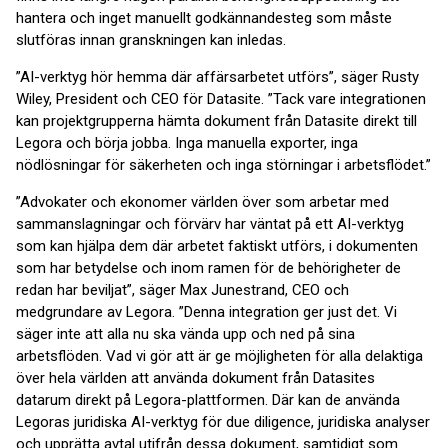
hantera och inget manuellt godkännandesteg som måste
slutföras innan granskningen kan inledas.
”AI-verktyg hör hemma där affärsarbetet utförs”, säger Rusty
Wiley, President och CEO för Datasite. ”Tack vare integrationen
kan projektgrupperna hämta dokument från Datasite direkt till
Legora och börja jobba. Inga manuella exporter, inga
nödlösningar för säkerheten och inga störningar i arbetsflödet.”
”Advokater och ekonomer världen över som arbetar med
sammanslagningar och förvärv har väntat på ett AI-verktyg
som kan hjälpa dem där arbetet faktiskt utförs, i dokumenten
som har betydelse och inom ramen för de behörigheter de
redan har beviljat”, säger Max Junestrand, CEO och
medgrundare av Legora. ”Denna integration ger just det. Vi
säger inte att alla nu ska vända upp och ned på sina
arbetsflöden. Vad vi gör att är ge möjligheten för alla delaktiga
över hela världen att använda dokument från Datasites
datarum direkt på Legora-plattformen. Där kan de använda
Legoras juridiska AI-verktyg för due diligence, juridiska analyser
och upprätta avtal utifrån dessa dokument, samtidigt som