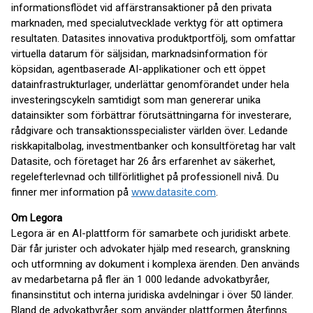
informationsflödet vid affärstransaktioner på den privata
marknaden, med specialutvecklade verktyg för att optimera
resultaten. Datasites innovativa produktportfölj, som omfattar
virtuella datarum för säljsidan, marknadsinformation för
köpsidan, agentbaserade AI-applikationer och ett öppet
datainfrastrukturlager, underlättar genomförandet under hela
investeringscykeln samtidigt som man genererar unika
datainsikter som förbättrar förutsättningarna för investerare,
rådgivare och transaktionsspecialister världen över. Ledande
riskkapitalbolag, investmentbanker och konsultföretag har valt
Datasite, och företaget har 26 års erfarenhet av säkerhet,
regelefterlevnad och tillförlitlighet på professionell nivå. Du
finner mer information på
www.datasite.com
.
Om Legora
Legora är en AI-plattform för samarbete och juridiskt arbete.
Där får jurister och advokater hjälp med research, granskning
och utformning av dokument i komplexa ärenden. Den används
av medarbetarna på fler än 1 000 ledande advokatbyråer,
finansinstitut och interna juridiska avdelningar i över 50 länder.
Bland de advokatbyråer som använder plattformen återfinns