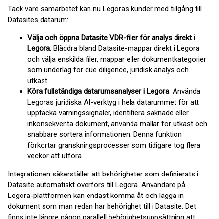
Tack vare samarbetet kan nu Legoras kunder med tillgång till
Datasites datarum:
Välja och öppna Datasite VDR-filer för analys direkt i
Legora
: Bläddra bland Datasite-mappar direkt i Legora
och välja enskilda filer, mappar eller dokumentkategorier
som underlag för due diligence, juridisk analys och
utkast.
Köra fullständiga datarumsanalyser i Legora
: Använda
Legoras juridiska AI-verktyg i hela datarummet för att
upptäcka varningssignaler, identifiera saknade eller
inkonsekventa dokument, använda mallar för utkast och
snabbare sortera informationen. Denna funktion
förkortar granskningsprocesser som tidigare tog flera
veckor att utföra.
Integrationen säkerställer att behörigheter som definierats i
Datasite automatiskt överförs till Legora. Användare på
Legora-plattformen kan endast komma åt och lägga in
dokument som man redan har behörighet till i Datasite. Det
finns inte längre någon parallell behörighetsuppsättning att