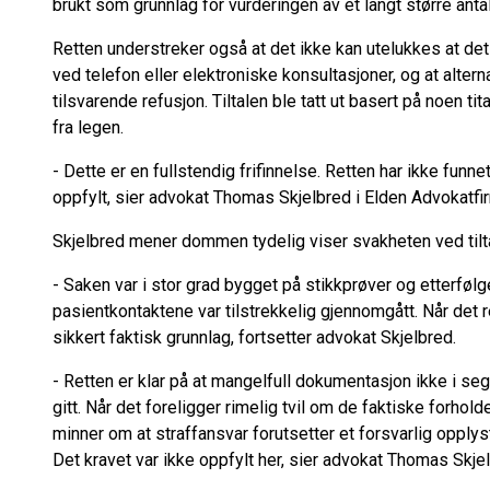
brukt som grunnlag for vurderingen av et langt større antal
Retten understreker også at det ikke kan utelukkes at det
ved telefon eller elektroniske konsultasjoner, og at alternat
tilsvarende refusjon. Tiltalen ble tatt ut basert på noen t
fra legen.
- Dette er en fullstendig frifinnelse. Retten har ikke funne
oppfylt, sier advokat Thomas Skjelbred i Elden Advokatfir
Skjelbred mener dommen tydelig viser svakheten ved tilt
- Saken var i stor grad bygget på stikkprøver og etterføl
pasientkontaktene var tilstrekkelig gjennomgått. Når det re
sikkert faktisk grunnlag, fortsetter advokat Skjelbred.
- Retten er klar på at mangelfull dokumentasjon ikke i seg 
gitt. Når det foreligger rimelig tvil om de faktiske forhold
minner om at straffansvar forutsetter et forsvarlig opplyst
Det kravet var ikke oppfylt her, sier advokat Thomas Skje