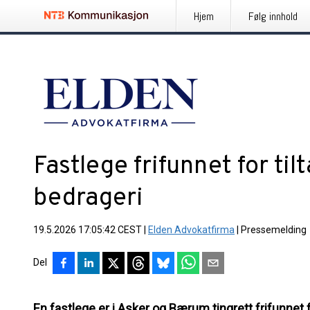
Hjem
Følg innhold
Fastlege frifunnet for til
bedrageri
19.5.2026 17:05:42 CEST
|
Elden Advokatfirma
|
Pressemelding
Del
En fastlege er i Asker og Bærum tingrett frifunnet fo