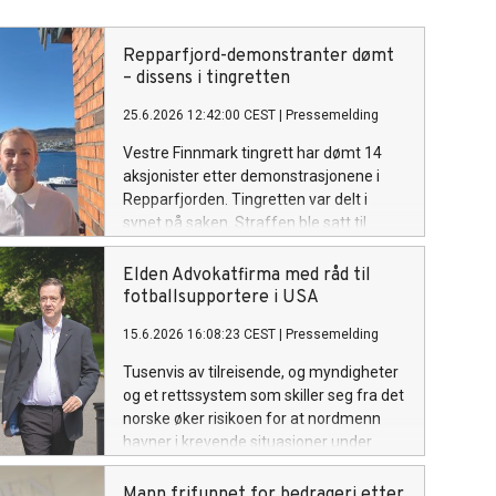
Repparfjord-demonstranter dømt
– dissens i tingretten
25.6.2026 12:42:00 CEST
|
Pressemelding
Vestre Finnmark tingrett har dømt 14
aksjonister etter demonstrasjonene i
Repparfjorden. Tingretten var delt i
synet på saken. Straffen ble satt til
bøter betydelig lavere enn
påtalemyndighetens påstander.
Elden Advokatfirma med råd til
fotballsupportere i USA
15.6.2026 16:08:23 CEST
|
Pressemelding
Tusenvis av tilreisende, og myndigheter
og et rettssystem som skiller seg fra det
norske øker risikoen for at nordmenn
havner i krevende situasjoner under
årets fotball-VM i USA. Elden
Advokatfirma oppfordrer tilreisende og
Mann frifunnet for bedrageri etter