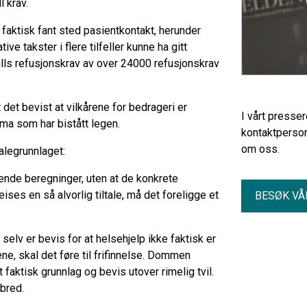
l krav.
 faktisk fant sted pasientkontakt, herunder
ive takster i flere tilfeller kunne ha gitt
italls refusjonskrav av over 24000 refusjonskrav
t det bevist at vilkårene for bedrageri er
I vårt presse
ma som har bistått legen.
kontaktperson
om oss.
alegrunnlaget:
gende beregninger, uten at de konkrete
ises en så alvorlig tiltale, må det foreligge et
BESØK VÅ
selv er bevis for at helsehjelp ikke faktisk er
ene, skal det føre til frifinnelse. Dommen
 faktisk grunnlag og bevis utover rimelig tvil.
lbred.