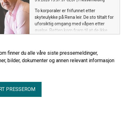
3.6.2026 13:57:37 CEST
|
Pressemelding
natur, sier advokat Olaf Halvorsen
Rønning i Elden Advokatfirma.
To korporaler er frifunnet etter
skyteulykke på Rena leir. De sto tiltalt for
uforsiktig omgang med våpen etter
øvelse. Retten kom fram til at de ikke
kan holdes ansvarlig når overordnet
befal ga dem grunn til å tro at opplegget
var forsvarlig, og de selv hadde
rom finner du alle våre siste pressemeldinger,
gjennomført en prisverdig og grundig
er, bilder, dokumenter og annen relevant informasjon
plan for øvelsen.
RT PRESSEROM