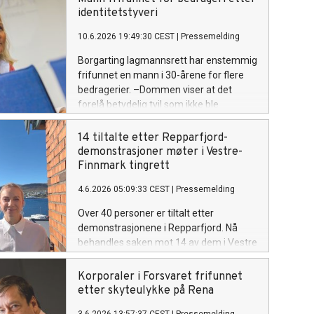
pårørende til å søke bistand raskt
identitetstyveri
dersom man får problemer.
10.6.2026 19:49:30 CEST
|
Pressemelding
Borgarting lagmannsrett har enstemmig
frifunnet en mann i 30-årene for flere
bedragerier. –Dommen viser at det
forelå betydelig tvil som ikke ble
tilstrekkelig opplyst under
etterforskningen, sier advokat Sol Elden
14 tiltalte etter Repparfjord-
i Elden Advokatfirma.
demonstrasjoner møter i Vestre-
Finnmark tingrett
4.6.2026 05:09:33 CEST
|
Pressemelding
Over 40 personer er tiltalt etter
demonstrasjonene i Repparfjord. Nå
behandles saken mot 14 av dem i Vestre
Finnmark tingrett. Saken gjelder
unnlatelse av å etterkomme politiets
Korporaler i Forsvaret frifunnet
pålegg, men reiser også bredere
etter skyteulykke på Rena
spørsmål om rettsvern for urfolk og