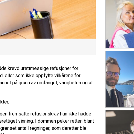
dde krevd urettmessige refusjoner for
, eller som ikke oppfylte vilkårene for
nt annet på grunn av omfanget, varigheten og at
kter.
 legen fremsatte refusjonskrav hun ikke hadde
erettiget vinning. I dommen peker retten blant
egrenset antall regninger, som deretter ble