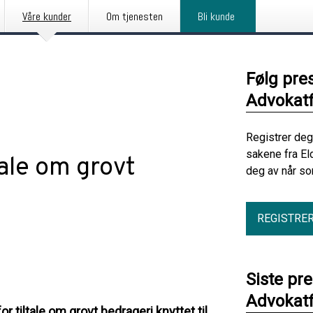
Våre kunder
Om tjenesten
Bli kunde
Følg pre
Advokat
Registrer deg
sakene fra El
tale om grovt
deg av når so
REGISTRE
Siste pr
Advokat
r tiltale om grovt bedrageri knyttet til