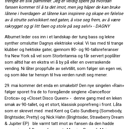
trengte en slik påminner. Jeg er veldig spent på hvordan
fansen kommer til å ta det imot, men jeg håper de kan bruke
låtene i hverdagen-
at låtene kan inspirere og skape en følelse
av å strutte selvsikkert ned gaten, å vise seg frem, av å være
rakrygget og gi litt faen og stole på seg selv!» - DAGNY
Albumet leder oss inn i et landskap der tung bass og lekne
synther omslutter Dagnys elektriske vokal. Vi tas med til trange
klubber og hektiske gater, gjennom 80- og 90-tallsreferanser
fra New York så vel som Storbritannia og får servert poplåter
som alltid har en ekstra vri å by på eller en overraskende
vending. Ni låter proppfulle av selvtillit, som følger sin egen vei,
og som ikke tar hensyn til hva verden rundt seg mener.
29. mai kommer det enda en smakebit! Den nye singelen «Rain»
følger sporet fra de to foregående singlene «Dancefloor
Erotica» og «Closet Disco Queen» - denne gang med en leken
smak av 90-tallet, og et stort, klassisk poprefreng i front. Låta
som er skrevet med med Kent og Cato Sundberg (Somebody,
Brightsider, Pretty) og Nick Hahn (Brightsider, Strawberry Dream
& Jupiter EP) ble varmt tatt imot av fansen da den hadde