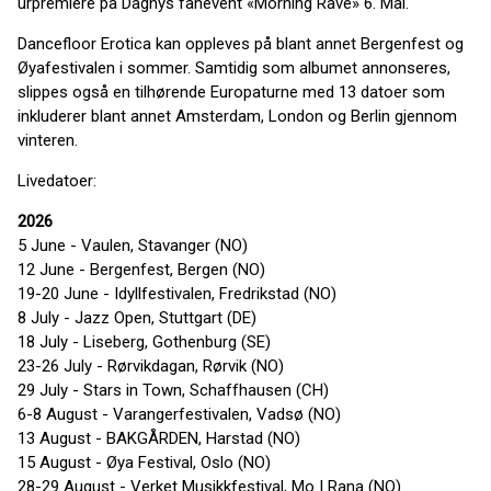
urpremiere på Dagnys fanevent «Morning Rave» 6. Mai.
Dancefloor Erotica kan oppleves på blant annet Bergenfest og
Øyafestivalen i sommer. Samtidig som albumet annonseres,
slippes også en tilhørende Europaturne med 13 datoer som
inkluderer blant annet Amsterdam, London og Berlin gjennom
vinteren.
Livedatoer:
2026
5 June - Vaulen, Stavanger (NO)
12 June - Bergenfest, Bergen (NO)
19-20 June - Idyllfestivalen, Fredrikstad (NO)
8 July - Jazz Open, Stuttgart (DE)
18 July - Liseberg, Gothenburg (SE)
23-26 July - Rørvikdagan, Rørvik (NO)
29 July - Stars in Town, Schaffhausen (CH)
6-8 August - Varangerfestivalen, Vadsø (NO)
13 August - BAKGÅRDEN, Harstad (NO)
15 August - Øya Festival, Oslo (NO)
28-29 August - Verket Musikkfestival, Mo I Rana (NO)