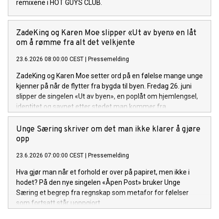
remixene i HOT GUYS CLUB.
ZadeKing og Karen Moe slipper «Ut av byen» en låt
om å rømme fra alt det velkjente
23.6.2026 08:00:00 CEST
|
Pressemelding
ZadeKing og Karen Moe setter ord på en følelse mange unge
kjenner på når de flytter fra bygda til byen. Fredag 26. juni
slipper de singelen «Ut av byen», en poplåt om hjemlengsel,
identitet og savnet etter stedet man kommer fra.
Unge Særing skriver om det man ikke klarer å gjøre
opp
23.6.2026 07:00:00 CEST
|
Pressemelding
Hva gjør man når et forhold er over på papiret, men ikke i
hodet? På den nye singelen «Åpen Post» bruker Unge
Særing et begrep fra regnskap som metafor for følelser
som fortsatt står uoppgjort.