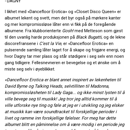
-
DAGNY
I likhet med «Dancefloor Erotica» og «Closet Disco Queen» er
albumet lekent og svett, men det byr også på mørkere kanter
og mer kompromissløse låter enn vi fikk på de foregående
albumene. Fra klubborienterte
Gosh!
med Metteson som gjest
til den uvanlig harde produksjonen på
Black Bugatti
, og de lekne
discorefransene i
C’est la Vie
, er «Dancefloor Erotica» en
pulserende samling låter laget for å skape og frigjøre energi, og
hvor Dagny tar mer plass og står stødigere i seg selv enn noen
gang tidligere. Fellesnevneren er bevegelse og et ønske om å
miste seg selv i øyeblikket.
«Dancefloor Erotica er blant annet inspirert av lekenheten til
David Byrne og Talking Heads, selvtilliten til Madonna,
kompromissløsheten til Lady Gaga... og ikke minst lysten til å
ville bevege seg til musikk! Jeg tror jeg alltid kommer til å
ville utforske nye ting og føle at jeg er i utvikling og jeg elsker
at musikk kan være soundtracket til forskjellige perioder i
livet og ramme inn forskjellige følelser. For meg har dette
albumet blitt en påminnelse om å være modig i en periode jeg