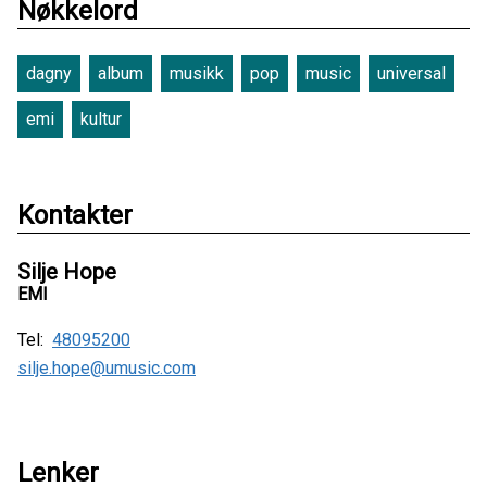
Nøkkelord
dagny
album
musikk
pop
music
universal
emi
kultur
Kontakter
Silje Hope
EMI
Tel:
48095200
silje.hope@umusic.com
Lenker