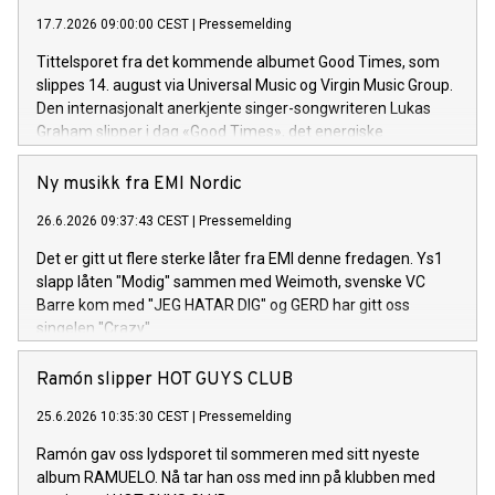
17.7.2026 09:00:00 CEST
|
Pressemelding
Tittelsporet fra det kommende albumet Good Times, som
slippes 14. august via Universal Music og Virgin Music Group.
Den internasjonalt anerkjente singer-songwriteren Lukas
Graham slipper i dag «Good Times», det energiske
tittelsporet og åpningslåten fra hans kommende album
Good Times. Albumet består av 13 spor og utgis 14. august.
Ny musikk fra EMI Nordic
26.6.2026 09:37:43 CEST
|
Pressemelding
Det er gitt ut flere sterke låter fra EMI denne fredagen. Ys1
slapp låten "Modig" sammen med Weimoth, svenske VC
Barre kom med "JEG HATAR DIG" og GERD har gitt oss
singelen "Crazy".
Ramón slipper HOT GUYS CLUB
25.6.2026 10:35:30 CEST
|
Pressemelding
Ramón gav oss lydsporet til sommeren med sitt nyeste
album RAMUELO. Nå tar han oss med inn på klubben med