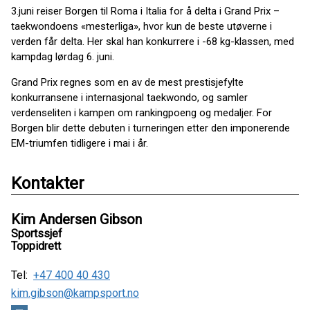
3.juni reiser Borgen til Roma i Italia for å delta i Grand Prix –
taekwondoens «mesterliga», hvor kun de beste utøverne i
verden får delta. Her skal han konkurrere i -68 kg-klassen, med
kampdag lørdag 6. juni.
Grand Prix regnes som en av de mest prestisjefylte
konkurransene i internasjonal taekwondo, og samler
verdenseliten i kampen om rankingpoeng og medaljer. For
Borgen blir dette debuten i turneringen etter den imponerende
EM-triumfen tidligere i mai i år.
Kontakter
Kim Andersen Gibson
Sportssjef
Toppidrett
Tel:
+47 400 40 430
kim.gibson@kampsport.no