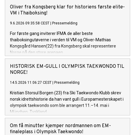
Oliver fra Kongsberg klar for historiens første elite-
VM i Thaiboksing!
9.6.2026 09:35:58 CEST
|
Pressemelding
For første gang inviterer IFMA de aller beste
thaiboksingutøverne i verden til VM og Oliver-Mathias
Kongsgård Hansen(22) fra Kongsberg skal representere
Norge på den store arenaen.
HISTORISK EM-GULL I OLYMPISK TAEKWONDO TIL
NORGE!
14.5.2026 11:06:27 CEST
|
Pressemelding
Kristian Storsul Borgen (23) fra Ski Taekwondo Klubb skrev
norsk idrettshistorie da han vant gull i Europamesterskapet i
olympisk taekwondo som ble arrangert 11.–14. mai i
München, Tyskland.
Om få minutter kjemper nordmannen om EM-
finaleplass i Olympisk Taekwondo!