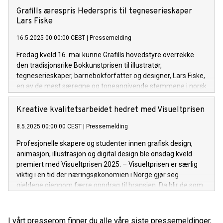
Grafills ærespris Hederspris til tegneserieskaper
Lars Fiske
16.5.2025 00:00:00 CEST
|
Pressemelding
Fredag kveld 16. mai kunne Grafills hovedstyre overrekke
den tradisjonsrike Bokkunstprisen til illustratør,
tegneserieskaper, barnebokforfatter og designer, Lars Fiske,
en av de mest særegne og toneangivende stemmene i norsk
visuell fortellerkunst. Hedersprisen har vært utdelt siden
1957 og ble i år delt ut i forbindelse med prisutdelingen for
Kreative kvalitetsarbeidet hedret med Visueltprisen
Årets vakreste illustrerte bøker, en kåring som skal fremme
8.5.2025 00:00:00 CEST
|
Pressemelding
illustratørenes og tegneserieskapernes viktige rolle i dagens
bokmarked, synliggjøre verdien av visuell fortellerkunst og
Profesjonelle skapere og studenter innen grafisk design,
berømme alle som bidrar til å skape et rikt univers av visuell
animasjon, illustrasjon og digital design ble onsdag kveld
litteratur. For mer informasjon besøk grafill.no/avib, eller ta
premiert med Visueltprisen 2025. – Visueltprisen er særlig
kontakt med oss. Her er styrets begrunnelse: Lars Fiske – en
viktig i en tid der næringsøkonomien i Norge gjør seg
strek som former norsk kulturliv Det er med stor glede Grafill
gjeldene gjennom færre oppdrag til bransjen. Da blir de som
deler ut Bokkunstprisen 2025 til Lars Fiske – en ærespris
satser på merkevarebygging og gode designløsninger på
som siden 1957 har blitt tildelt personer og virksomheter
tjenester og produkter ekstra synlige. Og synlighet er viktig,
som har utmerket seg med en særlig innsats for å fremme
særlig i tøffe tider, sier daglig leder i Grafill, Lene Renneflott. I
I vårt presserom finner du alle våre siste pressemeldinger,
god bokkunst. Prisen gis for et langvarig og dedi