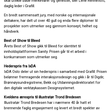
skal utvikle både merkevarer og tjenester, sier Lene Renneflott,
daglig leder i Grafill.
En bredt sammensatt jury, med norske og internasjonale
deltakere, har delt ut over 40 gull og enda flere diplomer til
prosjekter som utmerker seg gjennom konsept, helhet og
håndverk.
Best of Show til Bleed
Årets Best of Show gikk til Bleed for identitet til
innholdsplattformen Sanity. Prisen går til et arbeid i
konkurransen som utmerker seg.
Hederspris fra IxDA
IxDA Oslo deler ut sin hederspris i samarbeid med Grafill. Prisen
belønner fremragende interaksjonsdesign og gikk i år til Digdir,
Brønnøysundregistrene, Bekk og Utdanningsdirektoratet for
den digitale verktøykassen Designsystemet.
Kveldens ærespris til illustratør Trond Bredesen
Illustratør Trond Bredesen har i nærmere 40 år hatt et
brennende faglig engasjement og levert et bredt spekter av