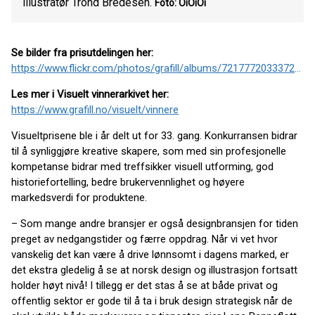
illustratør Trond Bredesen.
Foto: OiOiOi
Se bilder fra prisutdelingen her:
https://www.flickr.com/photos/grafill/albums/72177720333722258/
Les mer i Visuelt vinnerarkivet her:
https://www.grafill.no/visuelt/vinnere
Visueltprisene ble i år delt ut for 33. gang. Konkurransen bidrar
til å synliggjøre kreative skapere, som med sin profesjonelle
kompetanse bidrar med treffsikker visuell utforming, god
historiefortelling, bedre brukervennlighet og høyere
markedsverdi for produktene.
– Som mange andre bransjer er også designbransjen for tiden
preget av nedgangstider og færre oppdrag. Når vi vet hvor
vanskelig det kan være å drive lønnsomt i dagens marked, er
det ekstra gledelig å se at norsk design og illustrasjon fortsatt
holder høyt nivå! I tillegg er det stas å se at både privat og
offentlig sektor er gode til å ta i bruk design strategisk når de