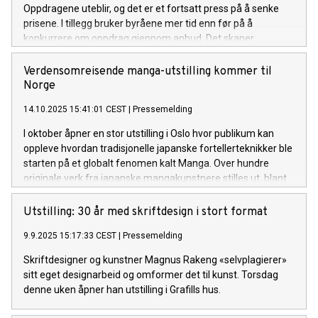
Oppdragene uteblir, og det er et fortsatt press på å senke
prisene. I tillegg bruker byråene mer tid enn før på å
konkurrere om oppdrag gjennom anbud. Det skaper
ytterligere press på en bransje som nå omstiller seg for å
overleve.
Verdensomreisende manga-utstilling kommer til
Norge
14.10.2025 15:41:01 CEST
|
Pressemelding
I oktober åpner en stor utstilling i Oslo hvor publikum kan
oppleve hvordan tradisjonelle japanske fortellerteknikker ble
starten på et globalt fenomen kalt Manga. Over hundre
originale verk fra japanske mangakunstnere stilles ut, blant
annet arbeider av den legendariske Katsushika Hokusai,
kjent for det ikoniske motivet Den store bølgen.
Utstilling: 30 år med skriftdesign i stort format
9.9.2025 15:17:33 CEST
|
Pressemelding
Skriftdesigner og kunstner Magnus Rakeng «selvplagierer»
sitt eget designarbeid og omformer det til kunst. Torsdag
denne uken åpner han utstilling i Grafills hus.