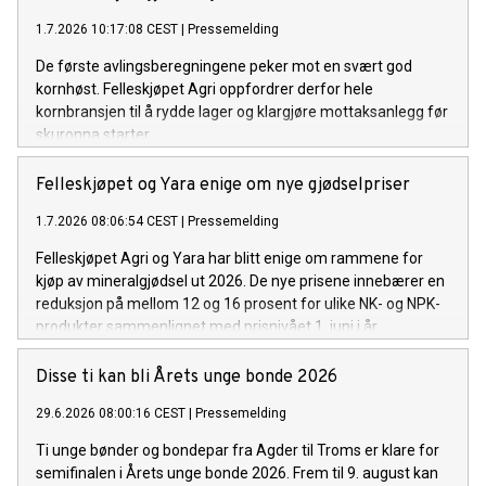
1.7.2026 10:17:08 CEST
|
Pressemelding
De første avlingsberegningene peker mot en svært god
kornhøst. Felleskjøpet Agri oppfordrer derfor hele
kornbransjen til å rydde lager og klargjøre mottaksanlegg før
skuronna starter.
Felleskjøpet og Yara enige om nye gjødselpriser
1.7.2026 08:06:54 CEST
|
Pressemelding
Felleskjøpet Agri og Yara har blitt enige om rammene for
kjøp av mineralgjødsel ut 2026. De nye prisene innebærer en
reduksjon på mellom 12 og 16 prosent for ulike NK- og NPK-
produkter sammenlignet med prisnivået 1. juni i år.
Disse ti kan bli Årets unge bonde 2026
29.6.2026 08:00:16 CEST
|
Pressemelding
Ti unge bønder og bondepar fra Agder til Troms er klare for
semifinalen i Årets unge bonde 2026. Frem til 9. august kan