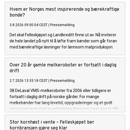
Hvem er Norges mest inspirerende og bærekraftige
bonde?
3.8.2026 09:00:04 CEST
|
Pressemelding
Det skal Felleskjøpet og Landkreditt finne ut av. Nå inviterer
de hele landet på nytt til å løfte fram bønder som går foran
med bærekraftige løsninger for lønnsom matproduksjon.
Over 20 år gamle melkeroboter er fortsatt i daglig
drift
2.7.2026 13:33:18 CEST
|
Pressemelding
38 DeLaval VMS-melkeroboter fra 2006 eller tidligere er
fortsatt i daglig drift på norske gårder. For mange
melkebønder har lang levetid, oppgraderinger og et godt
serviceapparat gjort investeringen lønnsom i mer enn to tiår.
Stor kornhøst i vente – Felleskjøpet ber
kornbransjen gjøre seg klar