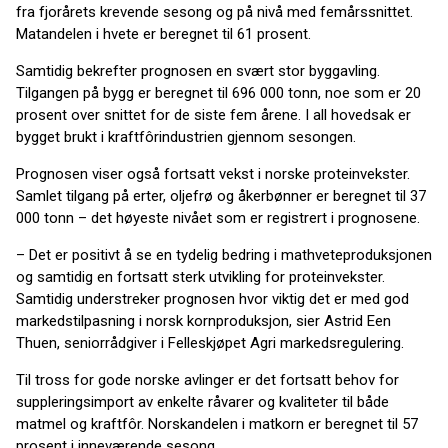
fra fjorårets krevende sesong og på nivå med femårssnittet.
Matandelen i hvete er beregnet til 61 prosent.
Samtidig bekrefter prognosen en svært stor byggavling.
Tilgangen på bygg er beregnet til 696 000 tonn, noe som er 20
prosent over snittet for de siste fem årene. I all hovedsak er
bygget brukt i kraftfôrindustrien gjennom sesongen.
Prognosen viser også fortsatt vekst i norske proteinvekster.
Samlet tilgang på erter, oljefrø og åkerbønner er beregnet til 37
000 tonn – det høyeste nivået som er registrert i prognosene.
– Det er positivt å se en tydelig bedring i mathveteproduksjonen
og samtidig en fortsatt sterk utvikling for proteinvekster.
Samtidig understreker prognosen hvor viktig det er med god
markedstilpasning i norsk kornproduksjon, sier Astrid Een
Thuen, seniorrådgiver i Felleskjøpet Agri markedsregulering.
Til tross for gode norske avlinger er det fortsatt behov for
suppleringsimport av enkelte råvarer og kvaliteter til både
matmel og kraftfôr. Norskandelen i matkorn er beregnet til 57
prosent i inneværende sesong.