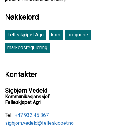
Nøkkelord
Felleskjøpet Agri
korn
prognose
markedsregulering
Kontakter
Sigbjørn Vedeld
Kommunikasjonssjef
Felleskjøpet Agri
Tel:
+47 932 45 367
sigbjorn.vedeld@felleskjopet.no