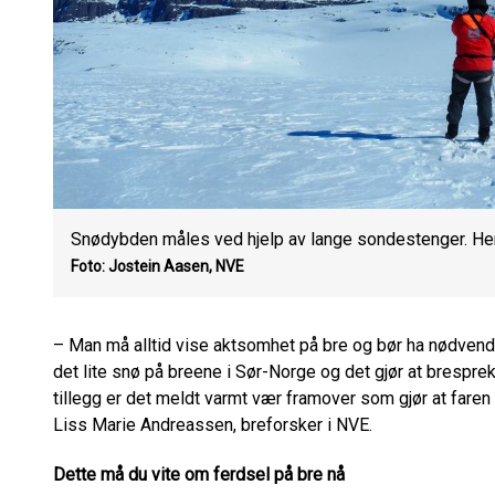
Snødybden måles ved hjelp av lange sondestenger. Her 
Foto: Jostein Aasen, NVE
– Man må alltid vise aktsomhet på bre og bør ha nødvendig
det lite snø på breene i Sør-Norge og det gjør at brespre
tillegg er det meldt varmt vær framover som gjør at faren 
Liss Marie Andreassen, breforsker i NVE.
Dette må du vite om ferdsel på bre nå