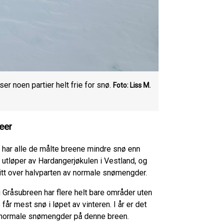
ser noen partier helt frie for snø.
Foto: Liss M.
reer
år har alle de målte breene mindre snø enn
 utløper av Hardangerjøkulen i Vestland, og
 litt over halvparten av normale snømengder.
 Gråsubreen har flere helt bare områder uten
år mest snø i løpet av vinteren. I år er det
av normale snømengder på denne breen.