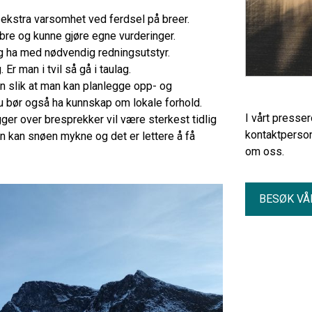
e ekstra varsomhet ved ferdsel på breer.
 bre og kunne gjøre egne vurderinger.
og ha med nødvendig redningsutstyr.
 Er man i tvil så gå i taulag.
n slik at man kan planlegge opp- og
 Du bør også ha kunnskap om lokale forhold.
I vårt presse
er over bresprekker vil være sterkest tidlig
kontaktperson
n kan snøen mykne og det er lettere å få
om oss.
BESØK VÅ