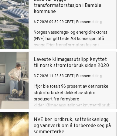
som tar ut vann om å følge utviklingen
transformatorstasjon i Bamble
og være forberedt på å gjøre
kommune
vannbesparende tiltak om det ikke
6.7.2026 09:59:09 CEST
|
Pressemelding
kommer mye regn de neste ukene.
Norges vassdrags- og energidirektorat
(NVE) har gitt Lede AS konsesjon til å
bygge Frier transformatorstasjon i
Telemark ved industriområdet Frier
Vest. De har også fått tillatelse til å
Laveste klimagassutslipp knyttet
bygge to parallelle kraftledninger på 5,5
til norsk strømforbruk siden 2020
kilometer, for å knytte stasjonen til
3.7.2026 11:28:53 CEST
|
Pressemelding
Herum transformatorstasjon.
I fjor ble totalt 96 prosent av det norske
strømforbruket dekket av strøm
produsert fra fornybare
kilder. Klimagassutslippet knyttet til bruk
av strøm i Norge har gått ned blant
annet på grunn av mindre import fra
NVE ber jordbruk, settefiskanlegg
naboland med høyere andel
og vannverk om å forberede seg på
kraftproduksjon med klimautslipp. Det
sommertørke