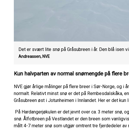
Det er svært lite snø på Gråsubreen i år. Den blå isen vi
Andreassen, NVE
Kun halvparten av normal snømengde på flere b
NVE gjør årlige målinger på flere breer i Sør-Norge, og i 
normalt. Relativt minst snø er det på Rembesdalskåka, en
Gråsubreen øst i Jotunheimen i Innlandet. Her er det kun
På Hardangerjøkulen er det jevnt over ca. 3 meter snø, og
snø. Ålfotbreen på Vestlandet er den breen som vanligvis f
målt 4-7 meter snø som utgjør omtrent tre fjerdedeler 