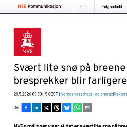
Hjem
Følg innhold
Svært lite snø på breene
bresprekker blir farligere
20.5.2026 09:53:15 CEST
|
Norges vassdrags- og energidirektor
Del
NVEs målinger viser at det er svært lite snø på bree