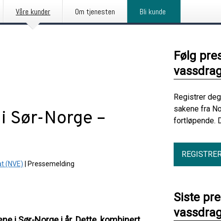
Våre kunder
Om tjenesten
Bli kunde
Følg pre
vassdrag
Registrer deg
sakene fra No
 i Sør-Norge –
fortløpende. 
REGISTRE
at (NVE)
|
Pressemelding
Siste pr
vassdrag
ne i Sør-Norge i år. Dette, kombinert