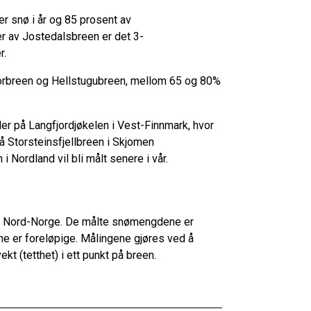
r snø i år og 85 prosent av
r av Jostedalsbreen er det 3-
er.
orbreen og Hellstugubreen, mellom 65 og 80%
er på Langfjordjøkelen i Vest-Finnmark, hvor
å Storsteinsfjellbreen i Skjomen
 Nordland vil bli målt senere i vår.
r i Nord-Norge. De målte snømengdene er
e er foreløpige. Målingene gjøres ved å
t (tetthet) i ett punkt på breen.