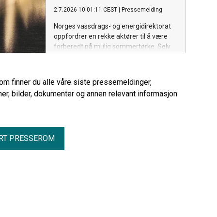
viser NVEs klimadeklarasjon for fysisk
2.7.2026 10:01:11 CEST
|
Pressemelding
levert strøm i 2025.
Norges vassdrags- og energidirektorat
oppfordrer en rekke aktører til å være
forberedt på mulig sommertørke. Selv
om dagens grunnvannstand er normal,
er det viktig å ha gode rutiner for
overvåking og tiltak dersom situasjonen
rom finner du alle våre siste pressemeldinger,
endrer seg gjennom sommeren.
er, bilder, dokumenter og annen relevant informasjon
RT PRESSEROM