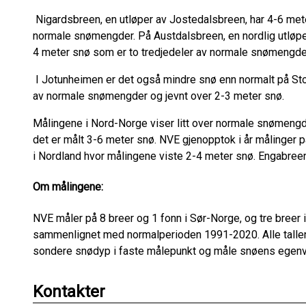
Nigardsbreen, en utløper av Jostedalsbreen, har 4-6 mete
normale snømengder. På Austdalsbreen, en nordlig utløpe
4 meter snø som er to tredjedeler av normale snømengd
I Jotunheimen er det også mindre snø enn normalt på St
av normale snømengder og jevnt over 2-3 meter snø.
Målingene i Nord-Norge viser litt over normale snømengd
det er målt 3-6 meter snø. NVE gjenopptok i år målinger p
i Nordland hvor målingene viste 2-4 meter snø. Engabreen i
Om målingene:
NVE måler på 8 breer og 1 fonn i Sør-Norge, og tre bree
sammenlignet med normalperioden 1991-2020. Alle tallen
sondere snødyp i faste målepunkt og måle snøens egenvek
Kontakter