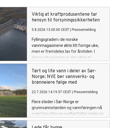
Viktig at kraftprodusentene tar
hensyn til forsyningssikkerheten
5.8.2026 13:00:00 CEST
|
Pressemelding
Fyllingsgraden i de norske
vannmagasinene økte litt forrige uke,
men er fremdeles lav for årstiden. I
denne situasjonen er det viktig at
vannkraftprodusentene tar inn over seg
ansvaret de har for vinterens
Tørt og lite vann i deler av Sør-
forsyningssikkerhet. NVE følger
Norge: NVE ber vannverks- og
utviklingen av kraftsituasjonen, i tett
brønneiere følge med
dialog med Statnett. Om nødvendig vil
22.7.2026 14:19:37 CEST
|
Pressemelding
NVE innføre en rapporteringsordning for
kraftprodusentene.
Flere steder i Sør-Norge er
grunnvannstanden og vannføringen nå
svært lav etter en nedbørfattig vinter og
en varm, tørr sommer. NVE ber
vannverkseiere, brønneiere og andre
Lede får bygge