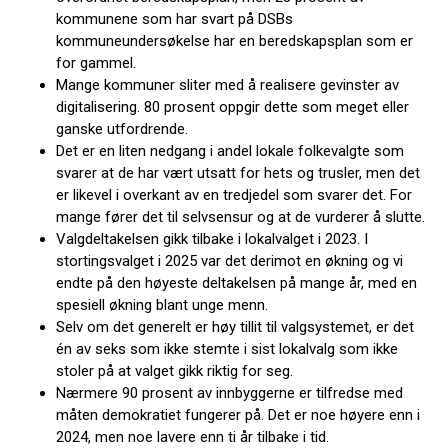
kommunene som har svart på DSBs
kommuneundersøkelse har en beredskapsplan som er
for gammel.
Mange kommuner sliter med å realisere gevinster av
digitalisering. 80 prosent oppgir dette som meget eller
ganske utfordrende.
Det er en liten nedgang i andel lokale folkevalgte som
svarer at de har vært utsatt for hets og trusler, men det
er likevel i overkant av en tredjedel som svarer det. For
mange fører det til selvsensur og at de vurderer å slutte.
Valgdeltakelsen gikk tilbake i lokalvalget i 2023. I
stortingsvalget i 2025 var det derimot en økning og vi
endte på den høyeste deltakelsen på mange år, med en
spesiell økning blant unge menn.
Selv om det generelt er høy tillit til valgsystemet, er det
én av seks som ikke stemte i sist lokalvalg som ikke
stoler på at valget gikk riktig for seg.
Nærmere 90 prosent av innbyggerne er tilfredse med
måten demokratiet fungerer på. Det er noe høyere enn i
2024, men noe lavere enn ti år tilbake i tid.