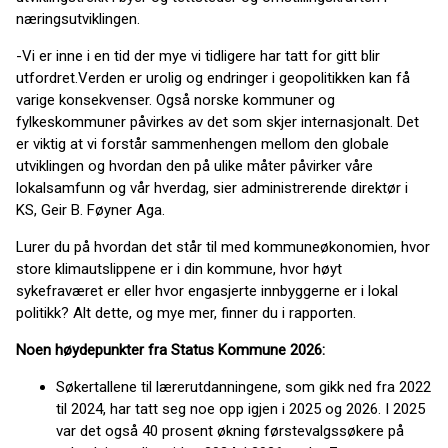
næringsutviklingen.
-Vi er inne i en tid der mye vi tidligere har tatt for gitt blir
utfordret.Verden er urolig og endringer i geopolitikken kan få
varige konsekvenser. Også norske kommuner og
fylkeskommuner påvirkes av det som skjer internasjonalt. Det
er viktig at vi forstår sammenhengen mellom den globale
utviklingen og hvordan den på ulike måter påvirker våre
lokalsamfunn og vår hverdag, sier administrerende direktør i
KS, Geir B. Føyner Aga.
Lurer du på hvordan det står til med kommuneøkonomien, hvor
store klimautslippene er i din kommune, hvor høyt
sykefraværet er eller hvor engasjerte innbyggerne er i lokal
politikk? Alt dette, og mye mer, finner du i rapporten.
Noen høydepunkter fra Status Kommune 2026:
Søkertallene til lærerutdanningene, som gikk ned fra 2022
til 2024, har tatt seg noe opp igjen i 2025 og 2026. I 2025
var det også 40 prosent økning førstevalgssøkere på