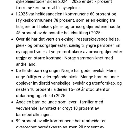
sykepleiestudier siden 2024. I 2026 er det 7 prosent
færre søkere som vil bli sykepleier.
I 2025 var heltidsandelen i kommunene 60 prosent og
i fylkes­kommunene 78 prosent, som er en økning fra
tidligere år. I helse-, pleie- og omsorgstjenestene hadde
48 prosent av de ansatte heltidsstilling i 2025.
Over tid har det vært en økning i ressurskrevende helse,
pleie- og omsorgstjenester, særlig til yngre personer. En
ny rapport viser at yngre mot­takere av omsorgstjenester
utgjør en større kostnad i Norge sammenliknet med
andre land.
De fleste barn og unge i Norge har gode levekår. Flere
unge fullfører videregående skole. Mange barn og unge
opplever imidlertid vanskelige levekår og utenforskap, og
nesten 10 prosent i alderen 15–29 år stod utenfor
utdanning og arbeid i 2025.
Andelen barn og unge som lever i familier med
vedvarende lavinntekt er drøyt 10 prosent av
barnebefolkningen.
99 prosent av alle kommunene har utarbeidet en
overordnet beredskapsplan, men 28 prosent av