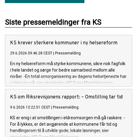
Siste pressemeldinger fra KS
KS krever sterkere kommuner i ny helsereform
29.6.2026 09:46:28 CEST
|
Pressemelding
En ny helsereform må styrke kommunene, sikre nok fagfolk
i hele landet og sørge for bedre samarbeid mellom alle
nivåer. -En total omorganisering av dagens helsetjeneste har
vi liten tro på, sier styreleder i KS Gunn Marit Helgesen.
KS om Riksrevisjonens rapport: – Omstilling tar tid
9.6.2026 13:22:51 CEST
|
Pressemelding
KS er enig i at omstillingen i eldreomsorgen må gå raskere. -
For å lykkes, er det avgjørende at kommunene får tid og
handlingsrom til å utvikle gode, lokale løsninger, sier