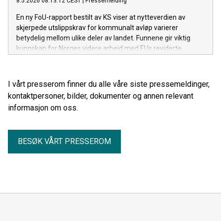
8.5.2026 08:13:12 CEST
|
Pressemelding
En ny FoU-rapport bestilt av KS viser at nytteverdien av
skjerpede utslippskrav for kommunalt avløp varierer
betydelig mellom ulike deler av landet. Funnene gir viktig
kunnskap for Norges videre arbeid med EUs reviderte
avløpsdirektiv.
I vårt presserom finner du alle våre siste pressemeldinger,
kontaktpersoner, bilder, dokumenter og annen relevant
informasjon om oss.
BESØK VÅRT PRESSEROM