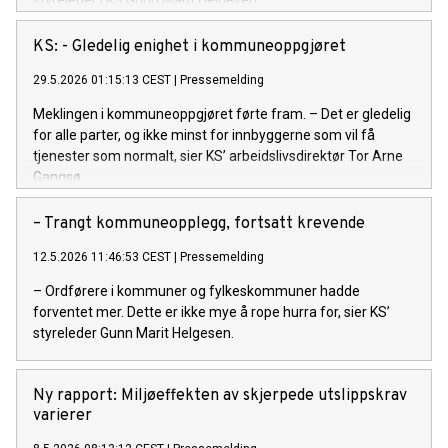
styreleder i KS Gunn Marit Helgesen.
KS: - Gledelig enighet i kommuneoppgjøret
29.5.2026 01:15:13 CEST
|
Pressemelding
Meklingen i kommuneoppgjøret førte fram. – Det er gledelig
for alle parter, og ikke minst for innbyggerne som vil få
tjenester som normalt, sier KS’ arbeidslivsdirektør Tor Arne
Gangsø.
– Trangt kommuneopplegg, fortsatt krevende
12.5.2026 11:46:53 CEST
|
Pressemelding
– Ordførere i kommuner og fylkeskommuner hadde
forventet mer. Dette er ikke mye å rope hurra for, sier KS’
styreleder Gunn Marit Helgesen.
Ny rapport: Miljøeffekten av skjerpede utslippskrav
varierer