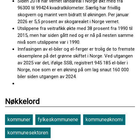
Siden 2018 har vernet landareal i Norge økt med fra
96300 til 99424 kvadratkilometer. Særlig har frivillig
skogvern og marint vern bidratt til økningen. Per januar
2026 er 5,5 prosent av skogarealet i Norge vernet.
Utslippene fra veitrafikk økte med 38 prosent fra 1990 til
2015, men har siden gått ned og er nå på nesten samme
nivå som utslippene var i 1990.
Innfasingen av el-biler og el-ferger er trolig de to fremste
eksemplene på det grønne skiftet i Norge. Ved utgangen
av 2025 var det, ifølge SSB, registrert 945 185 el-biler i
Norge, noe som er en økning på om lag snaut 160 000
biler siden utgangen av 2024.
Nøkkelord
kommuner
fylkeskommunene
kommuneøknomi
kommunesektoren