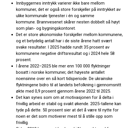
Innbyggernes inntrykk varierer ikke bare mellom
kommuner, det er også store forskjeller på inntrykket av
ulike kommunale tjenester i én og samme
kommune. Brannvesenet skårer nesten dobbelt så høyt
som plan- og bygningskontoret.
Det er store økonomiske forskjeller mellom kommunene,
og et betydelig antall har i de siste årene hatt svært
svake resultater. I 2025 hadde rundt 35 prosent av
kommunene negative driftsresultat og i 2024 hele 58
prosent.
I årene 2022–2025 ble mer enn 100 000 flyktninger
bosatt i norske kommuner, det høyeste antallet
noensinne over en så kort tidsperiode. De ukrainske
flyktningene bidro til at landets befolkning i gjennomsnitt
økte med 0,9 prosent gjennom årene 2022 til 2025.
Det kan synes som om at motivasjonen for å delta i
frivillig arbeid er stabil og svakt økende. 2025-tallene kan
tyde på dette. 50 prosent sier at det å være til nytte for
noen er det som motiverer mest til å stille opp som
frivillig.