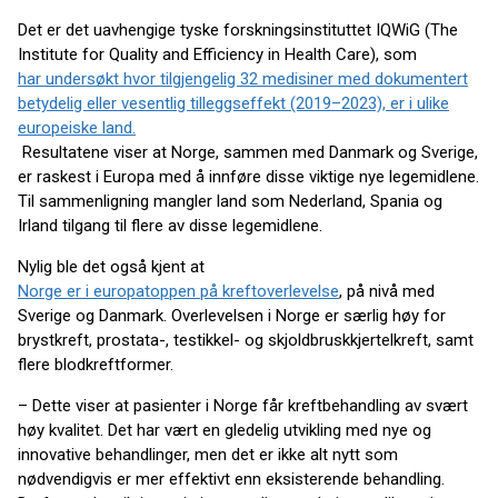
Det er det uavhengige tyske forskningsinstituttet IQWiG (The
Institute for Quality and Efficiency in Health Care), som
har undersøkt hvor tilgjengelig 32 medisiner med dokumentert
betydelig eller vesentlig tilleggseffekt (2019–2023), er i ulike
europeiske land.
Resultatene viser at Norge, sammen med Danmark og Sverige,
er raskest i Europa med å innføre disse viktige nye legemidlene.
Til sammenligning mangler land som Nederland, Spania og
Irland tilgang til flere av disse legemidlene.
Nylig ble det også kjent at
Norge er i europatoppen på kreftoverlevelse
, på nivå med
Sverige og Danmark. Overlevelsen i Norge er særlig høy for
brystkreft, prostata-, testikkel- og skjoldbruskkjertelkreft, samt
flere blodkreftformer.
– Dette viser at pasienter i Norge får kreftbehandling av svært
høy kvalitet. Det har vært en gledelig utvikling med nye og
innovative behandlinger, men det er ikke alt nytt som
nødvendigvis er mer effektivt enn eksisterende behandling.