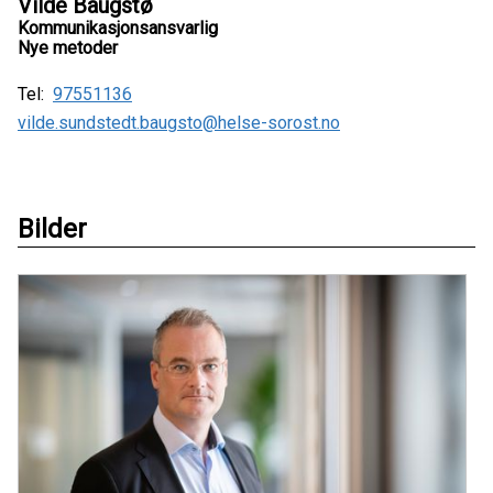
Vilde Baugstø
Kommunikasjonsansvarlig
Nye metoder
Tel:
97551136
vilde.sundstedt.baugsto@helse-sorost.no
Bilder