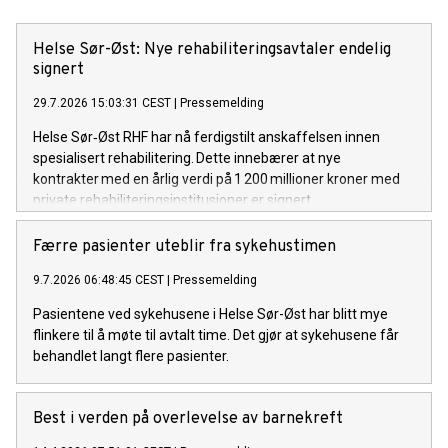
Helse Sør-Øst: Nye rehabiliteringsavtaler endelig
signert
29.7.2026 15:03:31 CEST
|
Pressemelding
Helse Sør‑Øst RHF har nå ferdigstilt anskaffelsen innen
spesialisert rehabilitering. Dette innebærer at nye
kontrakter med en årlig verdi på 1 200 millioner kroner med
private rehabiliteringsinstitusjoner er signert.
Færre pasienter uteblir fra sykehustimen
9.7.2026 06:48:45 CEST
|
Pressemelding
Pasientene ved sykehusene i Helse Sør-Øst har blitt mye
flinkere til å møte til avtalt time. Det gjør at sykehusene får
behandlet langt flere pasienter.
Best i verden på overlevelse av barnekreft