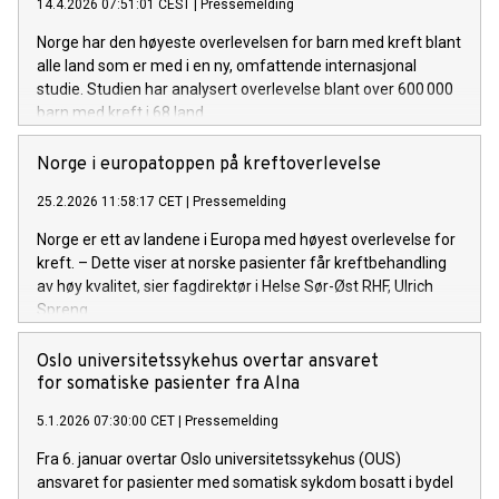
14.4.2026 07:51:01 CEST
|
Pressemelding
Norge har den høyeste overlevelsen for barn med kreft blant
alle land som er med i en ny, omfattende internasjonal
studie. Studien har analysert overlevelse blant over 600 000
barn med kreft i 68 land.
Norge i europatoppen på kreftoverlevelse
25.2.2026 11:58:17 CET
|
Pressemelding
Norge er ett av landene i Europa med høyest overlevelse for
kreft. – Dette viser at norske pasienter får kreftbehandling
av høy kvalitet, sier fagdirektør i Helse Sør-Øst RHF, Ulrich
Spreng.
Oslo universitetssykehus overtar ansvaret
for somatiske pasienter fra Alna
5.1.2026 07:30:00 CET
|
Pressemelding
Fra 6. januar overtar Oslo universitetssykehus (OUS)
ansvaret for pasienter med somatisk sykdom bosatt i bydel