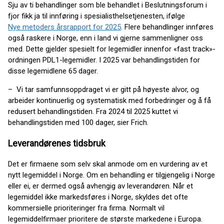
Sju av ti behandlinger som ble behandlet i Beslutningsforum i
fjor fikk ja til innføring i spesialisthelsetjenesten, ifølge
Nye metoders årsrapport for 2025
. Flere behandlinger innføres
også raskere i Norge, enn i land vi gjerne sammenligner oss
med. Dette gjelder spesielt for legemidler innenfor «fast track»-
ordningen PDL1-legemidler. I 2025 var behandlingstiden for
disse legemidlene 65 dager.
– Vi tar samfunnsoppdraget vi er gitt på høyeste alvor, og
arbeider kontinuerlig og systematisk med forbedringer og å få
redusert behandlingstiden. Fra 2024 til 2025 kuttet vi
behandlingstiden med 100 dager, sier Frich.
Leverandørenes tidsbruk
Det er firmaene som selv skal anmode om en vurdering av et
nytt legemiddel i Norge. Om en behandling er tilgjengelig i Norge
eller ei, er dermed også avhengig av leverandøren. Når et
legemiddel ikke markedsføres i Norge, skyldes det ofte
kommersielle prioriteringer fra firma. Normalt vil
legemiddelfirmaer prioritere de største markedene i Europa.