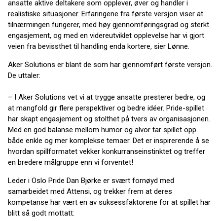
ansatte aktive deltakere som opplever, øver og handler i
realistiske situasjoner. Erfaringene fra første versjon viser at
tilnærmingen fungerer, med høy gjennomføringsgrad og sterkt
engasjement, og med en videreutviklet opplevelse har vi gjort
veien fra bevissthet til handling enda kortere, sier Lønne.
Aker Solutions er blant de som har gjennomført første versjon.
De uttaler:
– I Aker Solutions vet vi at trygge ansatte presterer bedre, og
at mangfold gir flere perspektiver og bedre idéer. Pride-spillet
har skapt engasjement og stolthet på tvers av organisasjonen.
Med en god balanse mellom humor og alvor tar spillet opp
både enkle og mer komplekse temaer. Det er inspirerende å se
hvordan spillformatet vekker konkurranseinstinktet og treffer
en bredere målgruppe enn vi forventet!
Leder i Oslo Pride Dan Bjørke er svært fornøyd med
samarbeidet med Attensi, og trekker frem at deres
kompetanse har vært en av suksessfaktorene for at spillet har
blitt så godt mottatt: