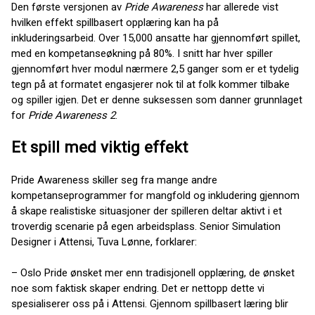
Den første versjonen av
Pride Awareness
har allerede vist
hvilken effekt spillbasert opplæring kan ha på
inkluderingsarbeid. Over 15,000 ansatte har gjennomført spillet,
med en kompetanseøkning på 80%. I snitt har hver spiller
gjennomført hver modul nærmere 2,5 ganger som er et tydelig
tegn på at formatet engasjerer nok til at folk kommer tilbake
og spiller igjen. Det er denne suksessen som danner grunnlaget
for
Pride Awareness 2
.
Et spill med viktig effekt
Pride Awareness skiller seg fra mange andre
kompetanseprogrammer for mangfold og inkludering gjennom
å skape realistiske situasjoner der spilleren deltar aktivt i et
troverdig scenarie på egen arbeidsplass. Senior Simulation
Designer i Attensi, Tuva Lønne, forklarer:
– Oslo Pride ønsket mer enn tradisjonell opplæring, de ønsket
noe som faktisk skaper endring. Det er nettopp dette vi
spesialiserer oss på i Attensi. Gjennom spillbasert læring blir