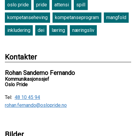
oslo pride
pride
attensi
spill
kompetanseheving
kompetanseprogram
mangfold
inkludering
dei
læring
næringsliv
Kontakter
Rohan Sandemo Fernando
Kommunikasjonssjef
Oslo Pride
Tel:
48 10 45 94
rohan.fernando@oslopride.no
Bilder