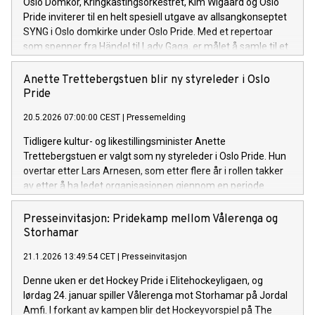
Oslo Domkor, Kringkastingsorkestret, Kim Wigaard og Oslo
Pride inviterer til en helt spesiell utgave av allsangkonseptet
SYNG i Oslo domkirke under Oslo Pride. Med et repertoar
som spenner fra Händel til Lady Gaga, er målet å samle til et
fellesskap der alle stemmer har plass.
Anette Trettebergstuen blir ny styreleder i Oslo
Pride
20.5.2026 07:00:00 CEST
|
Pressemelding
Tidligere kultur- og likestillingsminister Anette
Trettebergstuen er valgt som ny styreleder i Oslo Pride. Hun
overtar etter Lars Arnesen, som etter flere år i rollen takker
av etter å ha ledet organisasjonen gjennom en periode
preget av betydelig vekst og utvikling.
Presseinvitasjon: Pridekamp mellom Vålerenga og
Storhamar
21.1.2026 13:49:54 CET
|
Presseinvitasjon
Denne uken er det Hockey Pride i Elitehockeyligaen, og
lørdag 24. januar spiller Vålerenga mot Storhamar på Jordal
Amfi. I forkant av kampen blir det Hockeyvorspiel på The