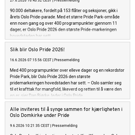
27.6.2026 16:43:32 CEST
|
Pressemelding
90.000 deltakere, fordelt på 153 flåter og seksjoner, gikk i
årets Oslo Pride-parade. Med et større Pride Park-område
enn noen gang og over 400 programpunkter gjennom 11
dager, er Oslo Pride 2026 den største Pride-markeringen
hovedstaden har sett.
Slik blir Oslo Pride 2026!
16.6.2026 07:15:56 CEST
|
Pressemelding
Med 400 programpunkter over elleve dager og en rekordstor
Pride Park, blir Oslo Pride 2026 den største
pridemarkeringen hovedstaden har sett. – Oslo samler seg
til et krafttak for mangfold, likeverd og retten til å være den
en er, sier Dan Bjørke, leder i Oslo Pride.
Alle inviteres til å synge sammen for kjærligheten i
Oslo Domkirke under Pride
9.6.2026 10:21:35 CEST
|
Pressemelding