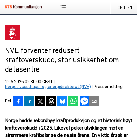
LOGG INN
NVE forventer redusert
kraftoverskudd, stor usikkerhet om
datasentre
19.5.2026 09:30:00 CEST
|
Norges vassdrags- og energidirektorat (NVE)
|
Pressemelding
Del
Norge hadde rekordhøy kraftproduksjon og et historisk høyt
kraftoverskudd i 2025. Likevel peker utviklingen mot en
strammere kraftbalanse de neste årene. En viktig årsak er