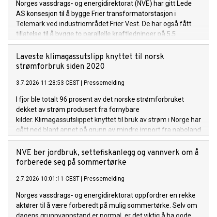
Norges vassdrags- og energidirektorat (NVE) har gitt Lede
AS konsesjon til å bygge Frier transformatorstasjon i
Telemark ved industriområdet Frier Vest. De har også fått
tillatelse til å bygge to parallelle kraftledninger på 5,5
kilometer, for å knytte stasjonen til Herum
transformatorstasjon.
Laveste klimagassutslipp knyttet til norsk
strømforbruk siden 2020
3.7.2026 11:28:53 CEST
|
Pressemelding
I fjor ble totalt 96 prosent av det norske strømforbruket
dekket av strøm produsert fra fornybare
kilder. Klimagassutslippet knyttet til bruk av strøm i Norge har
gått ned blant annet på grunn av mindre import fra naboland
med høyere andel kraftproduksjon med klimautslipp. Det
viser NVEs klimadeklarasjon for fysisk levert strøm i 2025.
NVE ber jordbruk, settefiskanlegg og vannverk om å
forberede seg på sommertørke
2.7.2026 10:01:11 CEST
|
Pressemelding
Norges vassdrags- og energidirektorat oppfordrer en rekke
aktører til å være forberedt på mulig sommertørke. Selv om
dagens grunnvannstand er normal, er det viktig å ha gode