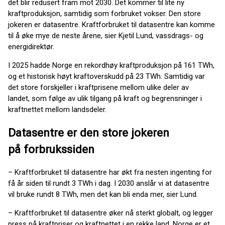
det blir redusert fram mot 2030. Det kommer til lite ny
kraftproduksjon, samtidig som forbruket vokser. Den store
jokeren er datasentre. Kraftforbruket til datasentre kan komme
til å øke mye de neste årene, sier Kjetil Lund, vassdrags- og
energidirektør.
I 2025 hadde Norge en rekordhøy kraftproduksjon på 161 TWh,
og et historisk høyt kraftoverskudd på 23 TWh. Samtidig var
det store forskjeller i kraftprisene mellom ulike deler av
landet, som følge av ulik tilgang på kraft og begrensninger i
kraftnettet mellom landsdeler.
Datasentre er den store jokeren
på forbrukssiden
– Kraftforbruket til datasentre har økt fra nesten ingenting for
få år siden til rundt 3 TWh i dag. I 2030 anslår vi at datasentre
vil bruke rundt 8 TWh, men det kan bli enda mer, sier Lund.
– Kraftforbruket til datasentre øker nå sterkt globalt, og legger
press på kraftpriser og kraftnettet i en rekke land. Norge er et