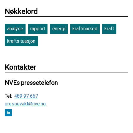
Nøkkelord
analyse
rapport
energi
kraftmarked
kraft
kraftsituasjon
Kontakter
NVEs pressetelefon
Tel:
489 97 667
pressevakt@nve.no