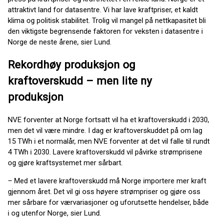
attraktivt land for datasentre. Vi har lave kraftpriser, et kaldt
klima og politisk stabilitet. Trolig vil mangel på nettkapasitet bli
den viktigste begrensende faktoren for veksten i datasentre i
Norge de neste årene, sier Lund.
Rekordhøy produksjon og
kraftoverskudd – men lite ny
produksjon
NVE forventer at Norge fortsatt vil ha et kraftoverskudd i 2030,
men det vil være mindre. I dag er kraftoverskuddet på om lag
15 TWh i et normalår, men NVE forventer at det vil falle til rundt
4 TWh i 2030. Lavere kraftoverskudd vil påvirke strømprisene
og gjøre kraftsystemet mer sårbart.
– Med et lavere kraftoverskudd må Norge importere mer kraft
gjennom året. Det vil gi oss høyere strømpriser og gjøre oss
mer sårbare for værvariasjoner og uforutsette hendelser, både
i og utenfor Norge, sier Lund.