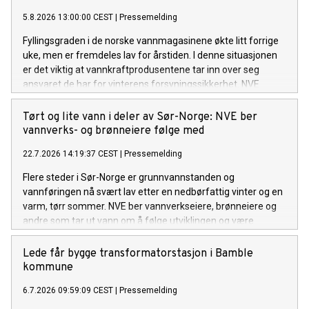
5.8.2026 13:00:00 CEST
|
Pressemelding
Fyllingsgraden i de norske vannmagasinene økte litt forrige
uke, men er fremdeles lav for årstiden. I denne situasjonen
er det viktig at vannkraftprodusentene tar inn over seg
ansvaret de har for vinterens forsyningssikkerhet. NVE
følger utviklingen av kraftsituasjonen, i tett dialog med
Statnett. Om nødvendig vil NVE innføre en
Tørt og lite vann i deler av Sør-Norge: NVE ber
rapporteringsordning for kraftprodusentene.
vannverks- og brønneiere følge med
22.7.2026 14:19:37 CEST
|
Pressemelding
Flere steder i Sør-Norge er grunnvannstanden og
vannføringen nå svært lav etter en nedbørfattig vinter og en
varm, tørr sommer. NVE ber vannverkseiere, brønneiere og
andre som tar ut vann om å følge utviklingen og være
forberedt på å gjøre vannbesparende tiltak om det ikke
kommer mye regn de neste ukene.
Lede får bygge transformatorstasjon i Bamble
kommune
6.7.2026 09:59:09 CEST
|
Pressemelding