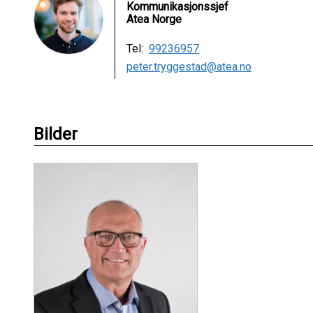
Kommunikasjonssjef
Atea Norge
Tel:
99236957
peter.tryggestad@atea.no
Bilder