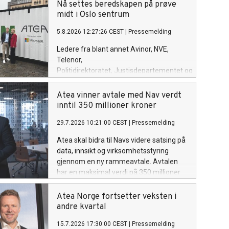
Nå settes beredskapen på prøve
midt i Oslo sentrum
5.8.2026 12:27:26 CEST
|
Pressemelding
Ledere fra blant annet Avinor, NVE,
Telenor,
Politidirektoratet, Justisdepartementet og
Microsoft skal sammen med
politikere teste egen beredskap
Atea vinner avtale med Nav verdt
når Atea inviterer til en realistisk
inntil 350 millioner kroner
cyberøvelse på Youngstorget i Oslo.
29.7.2026 10:21:00 CEST
|
Pressemelding
Bakgrunnen er nye tall som viser at
mange norske virksomheter har planer
Atea skal bidra til Navs videre satsing på
for å håndtere cyberangrep, men få
data, innsikt og virksomhetsstyring
trener på dem.
gjennom en ny rammeavtale. Avtalen
har en maksimal verdi på 350 millioner
kroner inkludert merverdiavgift over
inntil fire år.
Atea Norge fortsetter veksten i
andre kvartal
15.7.2026 17:30:00 CEST
|
Pressemelding