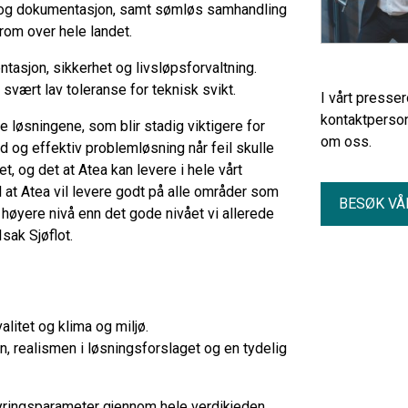
vis og dokumentasjon, samt sømløs samhandling
rom over hele landet.
ntasjon, sikkerhet og livsløpsforvaltning.
svært lav toleranse for teknisk svikt.
I vårt presse
kontaktperson
 løsningene, som blir stadig viktigere for
om oss.
od og effektiv problemløsning når feil skulle
et, og det at Atea kan levere i hele vårt
il at Atea vil levere godt på alle områder som
BESØK VÅ
 høyere nivå enn det gode nivået vi allerede
Isak Sjøflot.
alitet og klima og miljø.
, realismen i løsningsforslaget og en tydelig
yringsparameter gjennom hele verdikjeden.