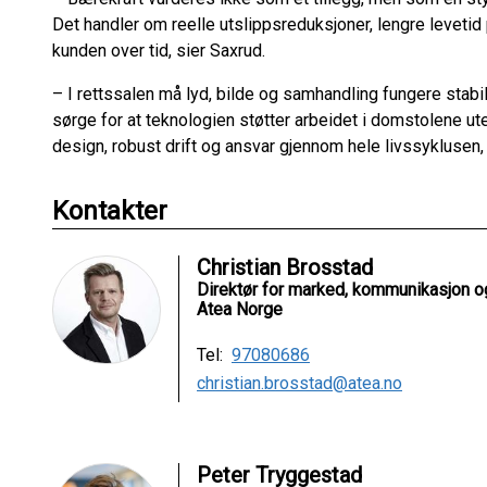
Det handler om reelle utslippsreduksjoner, lengre leveti
kunden over tid, sier Saxrud.
– I rettssalen må lyd, bilde og samhandling fungere stabilt
sørge for at teknologien støtter arbeidet i domstolene u
design, robust drift og ansvar gjennom hele livssyklusen,
Kontakter
Christian Brosstad
Direktør for marked, kommunikasjon 
Atea Norge
Tel:
97080686
christian.brosstad@atea.no
Peter Tryggestad