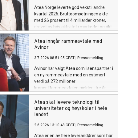
Atea Norge leverte god vekst i andre
kvartal 2026. Bruttoomsetningen økte
med 26 prosent til 4 milliarder kroner,
drevet av høy aktivitet i markedet og økt
etterspørsel etter både IT-infrastruktur,
driftstjenester og konsulenttjenester.
Atea inngår rammeavtale med
Avinor
3.7.2026 08:51:05 CEST
|
Pressemelding
Avinor har valgt Atea som lisenspartner i
en ny rammeavtale med en estimert
verdi på 272 millioner
kroner. Rammeavtalen gjelder i tre år,
med mulighet for forlengelse til totalt
fem år. Avtalen omfatter Microsoft-
Atea skal levere teknologi til
lisenser og tilhørende
universiteter og høyskoler i hele
rådgivningstjenester, og er et viktig steg i
landet
utviklingen av Avinors digitale plattform.
2.6.2026 13:10:48 CEST
|
Pressemelding
Atea er en av flere leverandører som har