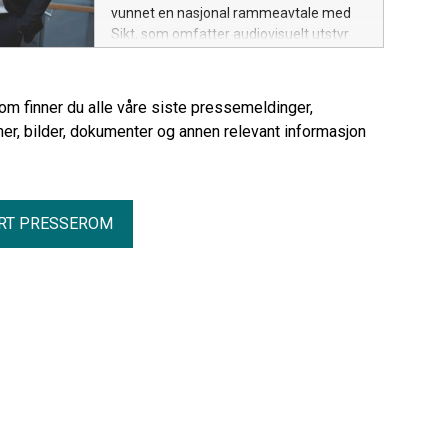
vunnet en nasjonal rammeavtale med
Sikt, som omfatter audiovisuelt utstyr
(AV) og tilhørende tjenester til
universitets- og høyskolesektoren.
Avtalen har en estimert verdi på 150 til
rom finner du alle våre siste pressemeldinger,
250 millioner kroner årlig.
er, bilder, dokumenter og annen relevant informasjon
RT PRESSEROM