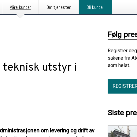
Våre kunder
Om tjenesten
Bli kunde
Følg pre
Registrer deg
sakene fra At
 teknisk utstyr i
som helst.
REGISTRE
Siste pr
ministrasjonen om levering og drift av