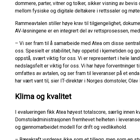
dommere, parter, vitner og tolker, sikker visning av be
mellom fysiske og digitale deltakere i rettssaler og møte
Rammeavtalen stiller høye krav til tilgjengelighet, dokume
AV‑løsningene er en integrert del av rettsprosessen, med 
– Vi ser fram til å samarbeide med Atea om disse sentrale
oss. Spesielt er stabilitet, høy oppetid i kjernetiden og g
oppstå, svært viktig for oss. Vi er representert i hele land
nedslagsfelt er viktig for oss. Vi har høye forventninger t
omfattes av avtalen, og ser fram til leveranser på et enda
har vært vant til, sier IT-direktør i Norges domstoler, Olav 
Klima og kvalitet
I evalueringen fikk Atea høyest totalscore, særlig innen kv
Domstoladministrasjonen fremhevet helheten i leveransen
og gjennomarbeidet modell for drift og vedlikehold.
– Bærekraft vurderes ikke som et tillegg, men som en st