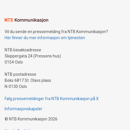
mining.Energy Market Dynamics: Explore how Bitcoin mining
interacts with energy markets.Sustainable Innovations:
Learn about our efforts to promote sustainability in Bitcoin
mining.Sound Money: Discover how tamper-proof currency
can enhance stability.Efficient Payment Rails: See how fast,
neutral payment systems support humanitarian
Vil du sende en pressemelding fra NTB Kommunikasjon?
projects.Carbon Footprint: Compare Bitcoin's environmental
Her finner du mer informasjon om tjenesten
impact with traditional banking. "We're excited to host this
event and dive into the critical topics of Bitcoin
NTB besøksadresse
Skippergata 24 (Pressens hus)
0154 Oslo
NTB postadresse
Boks 6817 St. Olavs plass
N-0130 Oslo
Følg pressemeldinger fra NTB Kommunikasjon på X
Informasjonskapsler
©
NTB Kommunikasjon
2026