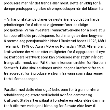
produsere mer når det trengs aller mest. Dette er viktig for å
dempe pristopper og sikre strømproduksjon når det blåser lite.
– Vi har omfattende planer de neste årene og det blir harde
prioriteringer for å sikre at vi gjennomfører de riktige
prosjektene. Vi må investere i vannkraftverkene for å sikre at vi
kan opprettholde produksjonen, fordi mange av dem begynner
å nærme seg pensjonsalder. Nore i Buskerud åpnet i 1928, Mår i
Telemark i 1948 og Aura i Møre og Romsdal i 1953. Alle er blant
kraftverkene der vi ser etter muligheter for å oppgradere til nye
og kraftigere kraftverk som kan produsere mer strøm når det
trengs aller mest, sier Pål Eitrheim, konserndirektør for Norden i
Statkraft. I Alta skal selskapet utvide dagens kraftverk fra to til
tre aggregat for å produsere strøm fra vann som i dag renner
forbi i flomsesongen.
Parallelt med dette øker også behovene for å gjennomføre
rehabilitering og større vedlikehold av både dammer og
kraftverk. Statkraft er pålagt å forsterke en rekke eldre dammer
for å tåle mer variasjon i klima og for å møte økte krav til