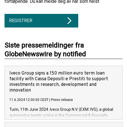
fortløpende. Du kan melde deg av når som helst.
REGISTRER
Siste pressemeldinger fra
GlobeNewswire by notified
Iveco Group signs a 150 million euro term loan
facility with Cassa Depositi e Prestiti to support
investments in research, development and
innovation
11.6.2024 12:00:00 CEST
|
Press release
Turin, 11th June 2024. Iveco Group N.V. (EXM: IVG), a global
automotive leader active in the Commercial & Specialty
Vehicles, Powertrain and related Financial Services arenas,