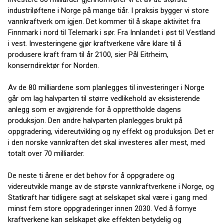
industriløftene i Norge på mange tiår. I praksis bygger vi store
vannkraftverk om igjen. Det kommer til å skape aktivitet fra
Finnmark i nord til Telemark i sør. Fra Innlandet i øst til Vestland
i vest. Investeringene gjør kraftverkene våre klare til å
produsere kraft fram til år 2100, sier Pål Eitrheim,
konserndirektør for Norden.
Av de 80 milliardene som planlegges til investeringer i Norge
går om lag halvparten til større vedlikehold av eksisterende
anlegg som er avgjørende for å opprettholde dagens
produksjon. Den andre halvparten planlegges brukt på
oppgradering, videreutvikling og ny effekt og produksjon. Det er
i den norske vannkraften det skal investeres aller mest, med
totalt over 70 milliarder.
De neste ti årene er det behov for å oppgradere og
videreutvikle mange av de største vannkraftverkene i Norge, og
Statkraft har tidligere sagt at selskapet skal være i gang med
minst fem store oppgraderinger innen 2030. Ved å fornye
kraftverkene kan selskapet øke effekten betydelig og