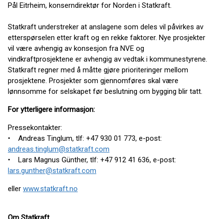
Pål Eitrheim, konserndirektør for Norden i Statkraft.
Statkraft understreker at anslagene som deles vil påvirkes av
etterspørselen etter kraft og en rekke faktorer. Nye prosjekter
vil være avhengig av konsesjon fra NVE og
vindkraftprosjektene er avhengig av vedtak i kommunestyrene.
Statkraft regner med å måtte gjøre prioriteringer mellom
prosjektene. Prosjekter som gjennomføres skal være
lønnsomme for selskapet før beslutning om bygging blir tatt.
For ytterligere informasjon:
Pressekontakter:
• Andreas Tinglum, tlf: +47 930 01 773, e-post:
andreas.tinglum@statkraft.com
• Lars Magnus Günther, tlf: +47 912 41 636, e-post:
lars.gunther@statkraft.com
eller
www.statkraft.no
Om Statkraft