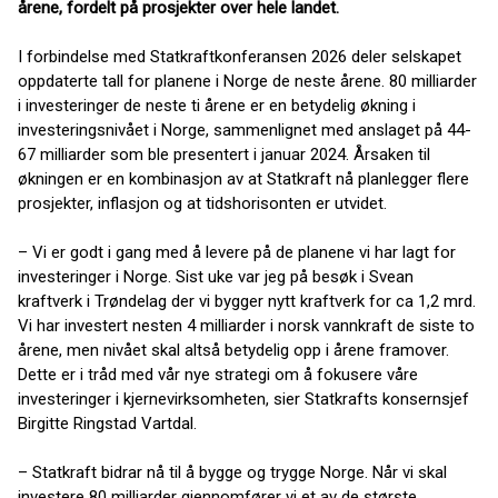
årene, fordelt på prosjekter over hele landet.
I forbindelse med Statkraftkonferansen 2026 deler selskapet
oppdaterte tall for planene i Norge de neste årene. 80 milliarder
i investeringer de neste ti årene er en betydelig økning i
investeringsnivået i Norge, sammenlignet med anslaget på 44-
67 milliarder som ble presentert i januar 2024. Årsaken til
økningen er en kombinasjon av at Statkraft nå planlegger flere
prosjekter, inflasjon og at tidshorisonten er utvidet.
– Vi er godt i gang med å levere på de planene vi har lagt for
investeringer i Norge. Sist uke var jeg på besøk i Svean
kraftverk i Trøndelag der vi bygger nytt kraftverk for ca 1,2 mrd.
Vi har investert nesten 4 milliarder i norsk vannkraft de siste to
årene, men nivået skal altså betydelig opp i årene framover.
Dette er i tråd med vår nye strategi om å fokusere våre
investeringer i kjernevirksomheten, sier Statkrafts konsernsjef
Birgitte Ringstad Vartdal.
– Statkraft bidrar nå til å bygge og trygge Norge. Når vi skal
investere 80 milliarder gjennomfører vi et av de største