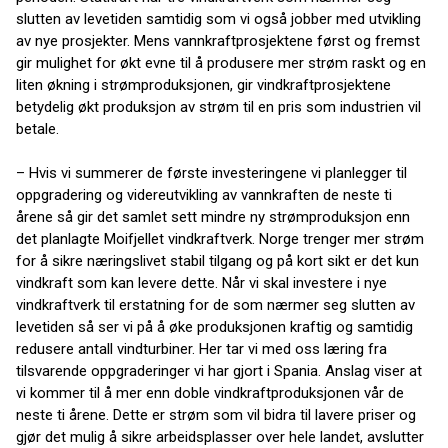
slutten av levetiden samtidig som vi også jobber med utvikling
av nye prosjekter. Mens vannkraftprosjektene først og fremst
gir mulighet for økt evne til å produsere mer strøm raskt og en
liten økning i strømproduksjonen, gir vindkraftprosjektene
betydelig økt produksjon av strøm til en pris som industrien vil
betale.
– Hvis vi summerer de første investeringene vi planlegger til
oppgradering og videreutvikling av vannkraften de neste ti
årene så gir det samlet sett mindre ny strømproduksjon enn
det planlagte Moifjellet vindkraftverk. Norge trenger mer strøm
for å sikre næringslivet stabil tilgang og på kort sikt er det kun
vindkraft som kan levere dette. Når vi skal investere i nye
vindkraftverk til erstatning for de som nærmer seg slutten av
levetiden så ser vi på å øke produksjonen kraftig og samtidig
redusere antall vindturbiner. Her tar vi med oss læring fra
tilsvarende oppgraderinger vi har gjort i Spania. Anslag viser at
vi kommer til å mer enn doble vindkraftproduksjonen vår de
neste ti årene. Dette er strøm som vil bidra til lavere priser og
gjør det mulig å sikre arbeidsplasser over hele landet, avslutter