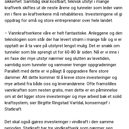
sikkerhet. Samtidig skal kostbart, teknisk utstyr i mange
kraftverk skiftes ut de neste årene og tunneler som leder vann
inn i flere av kraftverkene må rehabiliteres. Investeringene vil gi
oppdrag for små og store entreprenører over hele landet.
– Vannkraftverkene våre er helt fantastiske. Anleggene og den
teknologien som står der har levert strøm i mange tiår og vi er
opptatt av å ta vare på utstyret lengst mulig. Det er snakk om
tunneler som ble sprengt ut for 60-80 år siden. Nå er vi inne i
en fase der mye utstyr nærmer seg slutten av levetiden,
samtidig som tunneler og vannveier trenger oppgraderinger.
Parallelt med dette er vi pålagt å oppgradere flere store
dammer. Alt dette kommer til å kreve store investeringer og
mye arbeid fra både oss og leverandørene. Ofte framstilles
vannkraften som nesten gratis, men dette er en påminnelse
om at det ligger store investeringer og mye arbeid bak et solid
kraftsystem, sier Birgitte Ringstad Vartdal, konsernsjef i
Statkraft.
Det skal også gjøres investeringer i vindkraft i den samme
perioden. Statkraft har tre vindkraftverk som nærmer seg