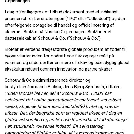
Copenhagen
I dag offentliggøres et Udbudsdokument med et indikativt
prisinterval for børsnoteringen (”IPO” eller ”Udbuddet”) og den
efterfølgende optagelse til handel og officiel notering af
aktierne i BioMar på Nasdaq Copenhagen. BioMar er et
datterselskab af Schouw & Co. (”Schouw & Co.”).
BioMar er verdens tredjestørste globale producent af foder til
højværdiarter inden for opdrættede fisk og rejer målt på
volumen og understøtter en mere effektiv og bæredygtig global
akvakulturindustri gennem innovation og partnerskaber.
Schouw & Co.s administrerende direktør og
bestyrelsesformand i BioMar, Jens Bjerg Sørensen, udtaler:
”
Siden BioMar blev en del af Schouw & Co. i 2005, har
selskabet vist solide præstationer kendetegnet ved robust
vækst, stigende lønsomhed, kapitaleffektivitet og stærke
afkast. Det, der begyndte som en regional aktør, er i dag en
global virksomhed og en førende leverandør af foderløsninger
i en strukturelt voksende industri. En selvstændig
børsnotering af BioMar er fuldt ud i overensstemmelse med