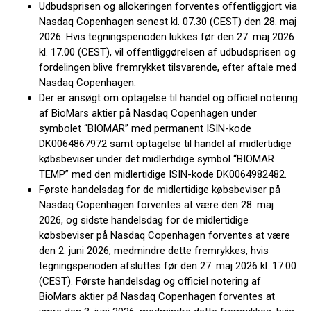
Udbudsprisen og allokeringen forventes offentliggjort via
Nasdaq Copenhagen senest kl. 07.30 (CEST) den 28. maj
2026. Hvis tegningsperioden lukkes før den 27. maj 2026
kl. 17.00 (CEST), vil offentliggørelsen af udbudsprisen og
fordelingen blive fremrykket tilsvarende, efter aftale med
Nasdaq Copenhagen.
Der er ansøgt om optagelse til handel og officiel notering
af BioMars aktier på Nasdaq Copenhagen under
symbolet “BIOMAR” med permanent ISIN-kode
DK0064867972 samt optagelse til handel af midlertidige
købsbeviser under det midlertidige symbol “BIOMAR
TEMP” med den midlertidige ISIN-kode DK0064982482.
Første handelsdag for de midlertidige købsbeviser på
Nasdaq Copenhagen forventes at være den 28. maj
2026, og sidste handelsdag for de midlertidige
købsbeviser på Nasdaq Copenhagen forventes at være
den 2. juni 2026, medmindre dette fremrykkes, hvis
tegningsperioden afsluttes før den 27. maj 2026 kl. 17.00
(CEST). Første handelsdag og officiel notering af
BioMars aktier på Nasdaq Copenhagen forventes at