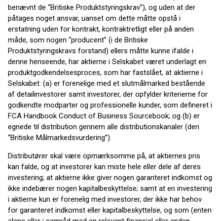
benævnt de “Britiske Produktstyringskrav”), og uden at der
påtages noget ansvar, uanset om dette måtte opstå i
erstatning uden for kontrakt, kontraktretligt eller på anden
måde, som nogen “producent” (i de Britiske
Produktstyringskravs forstand) ellers måtte kunne ifalde i
denne henseende, har aktierne i Selskabet været underlagt en
produktgodkendelsesproces, som har fastslået, at aktierne i
Selskabet: (a) er forenelige med et slutmålmarked bestående
af detailinvestorer samt investorer, der opfylder kriterierne for
godkendte modparter og professionelle kunder, som defineret i
FCA Handbook Conduct of Business Sourcebook; og (b) er
egnede til distribution gennem alle distributionskanaler (den
“Britiske Målmarkedsvurdering”).
Distributører skal være opmærksomme på, at aktiernes pris
kan falde, og at investorer kan miste hele eller dele af deres
investering; at aktierne ikke giver nogen garanteret indkomst og
ikke indebærer nogen kapitalbeskyttelse; samt at en investering
i aktierne kun er forenelig med investorer, der ikke har behov
for garanteret indkomst eller kapitalbeskyttelse, og som (enten