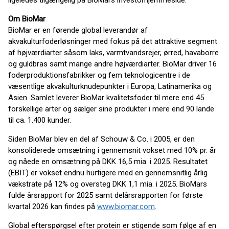
ligeledes tilgængelig på BioMars investorhjemmeside.
Om BioMar
BioMar er en førende global leverandør af
akvakulturfoderløsninger med fokus på det attraktive segment
af højværdiarter såsom laks, varmtvandsrejer, ørred, havaborre
og guldbras samt mange andre højværdiarter. BioMar driver 16
foderproduktionsfabrikker og fem teknologicentre i de
væsentlige akvakulturknudepunkter i Europa, Latinamerika og
Asien. Samlet leverer BioMar kvalitetsfoder til mere end 45
forskellige arter og sælger sine produkter i mere end 90 lande
til ca. 1.400 kunder.
Siden BioMar blev en del af Schouw & Co. i 2005, er den
konsoliderede omsætning i gennemsnit vokset med 10% pr. år
og nåede en omsætning på DKK 16,5 mia. i 2025. Resultatet
(EBIT) er vokset endnu hurtigere med en gennemsnitlig årlig
vækstrate på 12% og oversteg DKK 1,1 mia. i 2025. BioMars
fulde årsrapport for 2025 samt delårsrapporten for første
kvartal 2026 kan findes på
www.biomar.com
.
Global efterspørgsel efter protein er stigende som følge af en