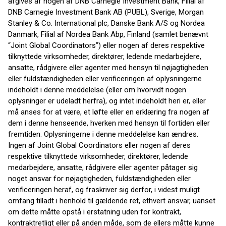
afgives af nogen af DNB Carnegie Investment Bank, Filial af
DNB Carnegie Investment Bank AB (PUBL), Sverige, Morgan
Stanley & Co. International plc, Danske Bank A/S og Nordea
Danmark, Filial af Nordea Bank Abp, Finland (samlet benævnt
“Joint Global Coordinators”) eller nogen af deres respektive
tilknyttede virksomheder, direktører, ledende medarbejdere,
ansatte, rådgivere eller agenter med hensyn til nøjagtigheden
eller fuldstændigheden eller verificeringen af oplysningerne
indeholdt i denne meddelelse (eller om hvorvidt nogen
oplysninger er udeladt herfra), og intet indeholdt heri er, eller
må anses for at være, et løfte eller en erklæring fra nogen af
dem i denne henseende, hverken med hensyn til fortiden eller
fremtiden. Oplysningerne i denne meddelelse kan ændres.
Ingen af Joint Global Coordinators eller nogen af deres
respektive tilknyttede virksomheder, direktører, ledende
medarbejdere, ansatte, rådgivere eller agenter påtager sig
noget ansvar for nøjagtigheden, fuldstændigheden eller
verificeringen heraf, og fraskriver sig derfor, i videst muligt
omfang tilladt i henhold til gældende ret, ethvert ansvar, uanset
om dette måtte opstå i erstatning uden for kontrakt,
kontraktretligt eller på anden måde, som de ellers måtte kunne