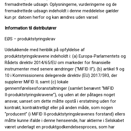
fremadrettede udsagn. Oplysningerne, vurderingerne og de
fremadrettede udsagn indeholdt i denne meddelelse gælder
kun pr. datoen herfor og kan ændres uden varsel.
Information til distributører
EØS – produktstyringskrav
Udelukkende med henblik på opfyldelse af
produktstyringskravene indeholdt i: (a) Europa-Parlamentets og
Rådets direktiv 2014/65/EU om markeder for finansielle
instrumenter med senere ændringer (“MiFID II”); (b) artikel 9 og
10 i Kommissionens delegerede direktiv (EU) 2017/593, der
supplerer MiFID II; samt (c) lokale
gennemførelsesforanstaltninger (samlet benævnt “MiFID
II‑produktstyringskravene”), og uden at der påtages noget
ansvar, uanset om dette måtte opstå i erstatning uden for
kontrakt, kontraktretligt eller på anden måde, som nogen
“producent” (i MiFID II‑produktstyringskravenes forstand) ellers
måtte kunne ifalde i denne henseende, har aktierne i Selskabet
været underlagt en produktgodkendelsesproces, som har