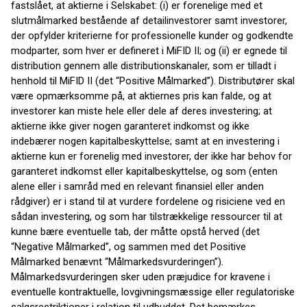
fastslået, at aktierne i Selskabet: (i) er forenelige med et
slutmålmarked bestående af detailinvestorer samt investorer,
der opfylder kriterierne for professionelle kunder og godkendte
modparter, som hver er defineret i MiFID II; og (ii) er egnede til
distribution gennem alle distributionskanaler, som er tilladt i
henhold til MiFID II (det “Positive Målmarked”). Distributører skal
være opmærksomme på, at aktiernes pris kan falde, og at
investorer kan miste hele eller dele af deres investering; at
aktierne ikke giver nogen garanteret indkomst og ikke
indebærer nogen kapitalbeskyttelse; samt at en investering i
aktierne kun er forenelig med investorer, der ikke har behov for
garanteret indkomst eller kapitalbeskyttelse, og som (enten
alene eller i samråd med en relevant finansiel eller anden
rådgiver) er i stand til at vurdere fordelene og risiciene ved en
sådan investering, og som har tilstrækkelige ressourcer til at
kunne bære eventuelle tab, der måtte opstå herved (det
“Negative Målmarked”, og sammen med det Positive
Målmarked benævnt “Målmarkedsvurderingen”).
Målmarkedsvurderingen sker uden præjudice for kravene i
eventuelle kontraktuelle, lovgivningsmæssige eller regulatoriske