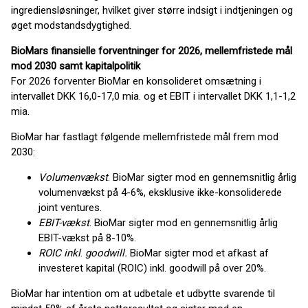
ingrediensløsninger, hvilket giver større indsigt i indtjeningen og
øget modstandsdygtighed.
BioMars finansielle forventninger for 2026, mellemfristede mål
mod 2030 samt kapitalpolitik
For 2026 forventer BioMar en konsolideret omsætning i
intervallet DKK 16,0-17,0 mia. og et EBIT i intervallet DKK 1,1-1,2
mia.
BioMar har fastlagt følgende mellemfristede mål frem mod
2030:
Volumenvækst
. BioMar sigter mod en gennemsnitlig årlig
volumenvækst på 4-6%, eksklusive ikke-konsoliderede
joint ventures.
EBIT-vækst
. BioMar sigter mod en gennemsnitlig årlig
EBIT-vækst på 8-10%.
ROIC inkl
.
goodwill.
BioMar sigter mod et afkast af
investeret kapital (ROIC) inkl. goodwill på over 20%.
BioMar har intention om at udbetale et udbytte svarende til