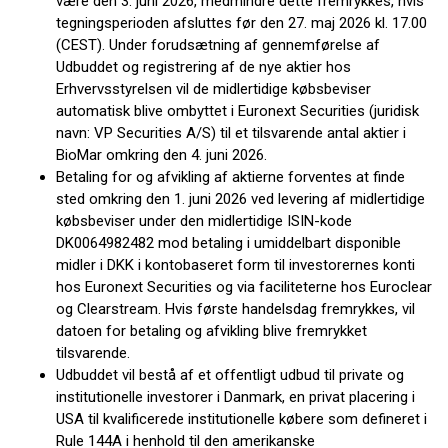
være den 3. juni 2026, medmindre dette fremrykkes, hvis
tegningsperioden afsluttes før den 27. maj 2026 kl. 17.00
(CEST). Under forudsætning af gennemførelse af
Udbuddet og registrering af de nye aktier hos
Erhvervsstyrelsen vil de midlertidige købsbeviser
automatisk blive ombyttet i Euronext Securities (juridisk
navn: VP Securities A/S) til et tilsvarende antal aktier i
BioMar omkring den 4. juni 2026.
Betaling for og afvikling af aktierne forventes at finde
sted omkring den 1. juni 2026 ved levering af midlertidige
købsbeviser under den midlertidige ISIN-kode
DK0064982482 mod betaling i umiddelbart disponible
midler i DKK i kontobaseret form til investorernes konti
hos Euronext Securities og via faciliteterne hos Euroclear
og Clearstream. Hvis første handelsdag fremrykkes, vil
datoen for betaling og afvikling blive fremrykket
tilsvarende.
Udbuddet vil bestå af et offentligt udbud til private og
institutionelle investorer i Danmark, en privat placering i
USA til kvalificerede institutionelle købere som defineret i
Rule 144A i henhold til den amerikanske