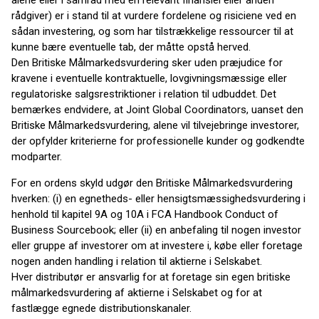
alene eller i samråd med en relevant finansiel eller anden
rådgiver) er i stand til at vurdere fordelene og risiciene ved en
sådan investering, og som har tilstrækkelige ressourcer til at
kunne bære eventuelle tab, der måtte opstå herved.
Den Britiske Målmarkedsvurdering sker uden præjudice for
kravene i eventuelle kontraktuelle, lovgivningsmæssige eller
regulatoriske salgsrestriktioner i relation til udbuddet. Det
bemærkes endvidere, at Joint Global Coordinators, uanset den
Britiske Målmarkedsvurdering, alene vil tilvejebringe investorer,
der opfylder kriterierne for professionelle kunder og godkendte
modparter.
For en ordens skyld udgør den Britiske Målmarkedsvurdering
hverken: (i) en egnetheds- eller hensigtsmæssighedsvurdering i
henhold til kapitel 9A og 10A i FCA Handbook Conduct of
Business Sourcebook; eller (ii) en anbefaling til nogen investor
eller gruppe af investorer om at investere i, købe eller foretage
nogen anden handling i relation til aktierne i Selskabet.
Hver distributør er ansvarlig for at foretage sin egen britiske
målmarkedsvurdering af aktierne i Selskabet og for at
fastlægge egnede distributionskanaler.