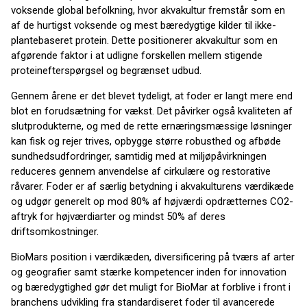
voksende global befolkning, hvor akvakultur fremstår som en
af de hurtigst voksende og mest bæredygtige kilder til ikke-
plantebaseret protein. Dette positionerer akvakultur som en
afgørende faktor i at udligne forskellen mellem stigende
proteinefterspørgsel og begrænset udbud.
Gennem årene er det blevet tydeligt, at foder er langt mere end
blot en forudsætning for vækst. Det påvirker også kvaliteten af
slutprodukterne, og med de rette ernæringsmæssige løsninger
kan fisk og rejer trives, opbygge større robusthed og afbøde
sundhedsudfordringer, samtidig med at miljøpåvirkningen
reduceres gennem anvendelse af cirkulære og restorative
råvarer. Foder er af særlig betydning i akvakulturens værdikæde
og udgør generelt op mod 80% af højværdi opdrætternes CO2-
aftryk for højværdiarter og mindst 50% af deres
driftsomkostninger.
BioMars position i værdikæden, diversificering på tværs af arter
og geografier samt stærke kompetencer inden for innovation
og bæredygtighed gør det muligt for BioMar at forblive i front i
branchens udvikling fra standardiseret foder til avancerede