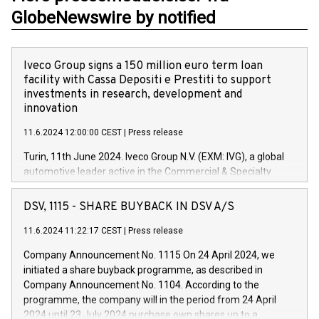
GlobeNewswire by notified
Iveco Group signs a 150 million euro term loan
facility with Cassa Depositi e Prestiti to support
investments in research, development and
innovation
11.6.2024 12:00:00 CEST
|
Press release
Turin, 11th June 2024. Iveco Group N.V. (EXM: IVG), a global
automotive leader active in the Commercial & Specialty
Vehicles, Powertrain and related Financial Services arenas,
has successfully signed a term loan facility of 150 million
DSV, 1115 - SHARE BUYBACK IN DSV A/S
euros with Cassa Depositi e Prestiti (CDP), for the creation of
new projects in Italy dedicated to research, development and
11.6.2024 11:22:17 CEST
|
Press release
innovation. In detail, through the resources made available
Company Announcement No. 1115 On 24 April 2024, we
by CDP, Iveco Group will develop innovative technologies and
initiated a share buyback programme, as described in
architectures in the field of electric propulsion and further
Company Announcement No. 1104. According to the
develop solutions for autonomous driving, digitalisation and
programme, the company will in the period from 24 April
vehicle connectivity aimed at increasing efficiency, safety,
2024 until 23 July 2024 purchase own shares up to a