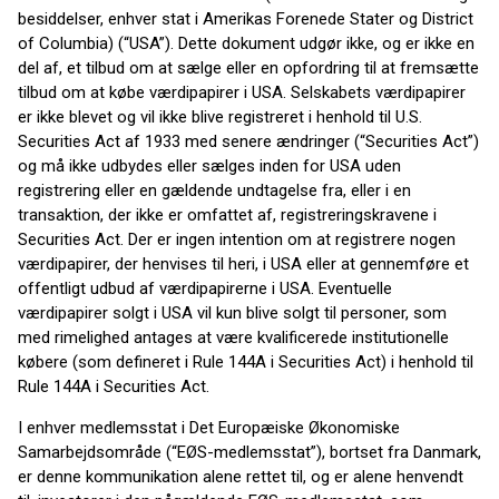
besiddelser, enhver stat i Amerikas Forenede Stater og District
of Columbia) (“USA”). Dette dokument udgør ikke, og er ikke en
del af, et tilbud om at sælge eller en opfordring til at fremsætte
tilbud om at købe værdipapirer i USA. Selskabets værdipapirer
er ikke blevet og vil ikke blive registreret i henhold til U.S.
Securities Act af 1933 med senere ændringer (“Securities Act”)
og må ikke udbydes eller sælges inden for USA uden
registrering eller en gældende undtagelse fra, eller i en
transaktion, der ikke er omfattet af, registreringskravene i
Securities Act. Der er ingen intention om at registrere nogen
værdipapirer, der henvises til heri, i USA eller at gennemføre et
offentligt udbud af værdipapirerne i USA. Eventuelle
værdipapirer solgt i USA vil kun blive solgt til personer, som
med rimelighed antages at være kvalificerede institutionelle
købere (som defineret i Rule 144A i Securities Act) i henhold til
Rule 144A i Securities Act.
I enhver medlemsstat i Det Europæiske Økonomiske
Samarbejdsområde (“EØS-medlemsstat”), bortset fra Danmark,
er denne kommunikation alene rettet til, og er alene henvendt