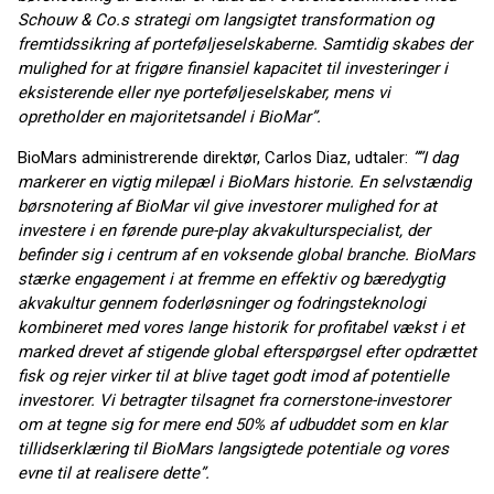
Schouw & Co.s strategi om langsigtet transformation og
fremtidssikring af porteføljeselskaberne. Samtidig skabes der
mulighed for at frigøre finansiel kapacitet til investeringer i
eksisterende eller nye porteføljeselskaber, mens vi
opretholder en majoritetsandel i BioMar”.
BioMars administrerende direktør, Carlos Diaz, udtaler:
””I dag
markerer en vigtig milepæl i BioMars historie. En selvstændig
børsnotering af BioMar vil give investorer mulighed for at
investere i en førende pure-play akvakulturspecialist, der
befinder sig i centrum af en voksende global branche. BioMars
stærke engagement i at fremme en effektiv og bæredygtig
akvakultur gennem foderløsninger og fodringsteknologi
kombineret med vores lange historik for profitabel vækst i et
marked drevet af stigende global efterspørgsel efter opdrættet
fisk og rejer virker til at blive taget godt imod af potentielle
investorer. Vi betragter tilsagnet fra cornerstone-investorer
om at tegne sig for mere end 50% af udbuddet som en klar
tillidserklæring til BioMars langsigtede potentiale og vores
evne til at realisere dette”.