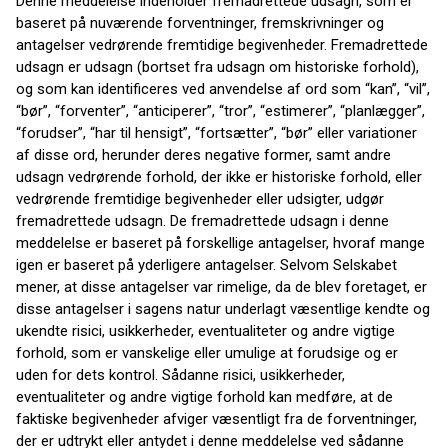
Denne meddelelse indeholder fremadrettede udsagn, som er
baseret på nuværende forventninger, fremskrivninger og
antagelser vedrørende fremtidige begivenheder. Fremadrettede
udsagn er udsagn (bortset fra udsagn om historiske forhold),
og som kan identificeres ved anvendelse af ord som “kan”, “vil”,
“bør”, “forventer”, “anticiperer”, “tror”, “estimerer”, “planlægger”,
“forudser”, “har til hensigt”, “fortsætter”, “bør” eller variationer
af disse ord, herunder deres negative former, samt andre
udsagn vedrørende forhold, der ikke er historiske forhold, eller
vedrørende fremtidige begivenheder eller udsigter, udgør
fremadrettede udsagn. De fremadrettede udsagn i denne
meddelelse er baseret på forskellige antagelser, hvoraf mange
igen er baseret på yderligere antagelser. Selvom Selskabet
mener, at disse antagelser var rimelige, da de blev foretaget, er
disse antagelser i sagens natur underlagt væsentlige kendte og
ukendte risici, usikkerheder, eventualiteter og andre vigtige
forhold, som er vanskelige eller umulige at forudsige og er
uden for dets kontrol. Sådanne risici, usikkerheder,
eventualiteter og andre vigtige forhold kan medføre, at de
faktiske begivenheder afviger væsentligt fra de forventninger,
der er udtrykt eller antydet i denne meddelelse ved sådanne