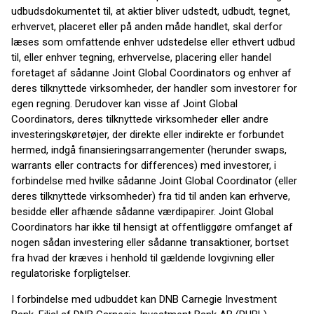
udbudsdokumentet til, at aktier bliver udstedt, udbudt, tegnet,
erhvervet, placeret eller på anden måde handlet, skal derfor
læses som omfattende enhver udstedelse eller ethvert udbud
til, eller enhver tegning, erhvervelse, placering eller handel
foretaget af sådanne Joint Global Coordinators og enhver af
deres tilknyttede virksomheder, der handler som investorer for
egen regning. Derudover kan visse af Joint Global
Coordinators, deres tilknyttede virksomheder eller andre
investeringskøretøjer, der direkte eller indirekte er forbundet
hermed, indgå finansieringsarrangementer (herunder swaps,
warrants eller contracts for differences) med investorer, i
forbindelse med hvilke sådanne Joint Global Coordinator (eller
deres tilknyttede virksomheder) fra tid til anden kan erhverve,
besidde eller afhænde sådanne værdipapirer. Joint Global
Coordinators har ikke til hensigt at offentliggøre omfanget af
nogen sådan investering eller sådanne transaktioner, bortset
fra hvad der kræves i henhold til gældende lovgivning eller
regulatoriske forpligtelser.
I forbindelse med udbuddet kan DNB Carnegie Investment