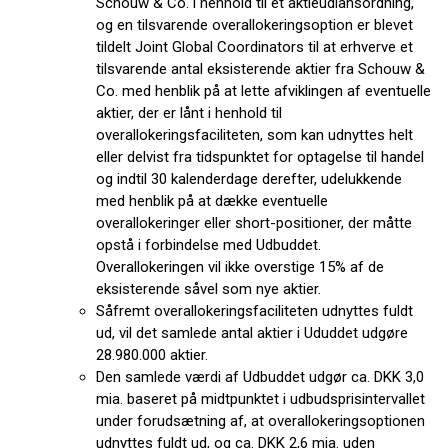
Schouw & Co. i henhold til et aktieudlånsordning,
og en tilsvarende overallokeringsoption er blevet
tildelt Joint Global Coordinators til at erhverve et
tilsvarende antal eksisterende aktier fra Schouw &
Co. med henblik på at lette afviklingen af eventuelle
aktier, der er lånt i henhold til
overallokeringsfaciliteten, som kan udnyttes helt
eller delvist fra tidspunktet for optagelse til handel
og indtil 30 kalenderdage derefter, udelukkende
med henblik på at dække eventuelle
overallokeringer eller short-positioner, der måtte
opstå i forbindelse med Udbuddet.
Overallokeringen vil ikke overstige 15% af de
eksisterende såvel som nye aktier.
Såfremt overallokeringsfaciliteten udnyttes fuldt
ud, vil det samlede antal aktier i Ududdet udgøre
28.980.000 aktier.
Den samlede værdi af Udbuddet udgør ca. DKK 3,0
mia. baseret på midtpunktet i udbudsprisintervallet
under forudsætning af, at overallokeringsoptionen
udnyttes fuldt ud, og ca. DKK 2,6 mia. uden