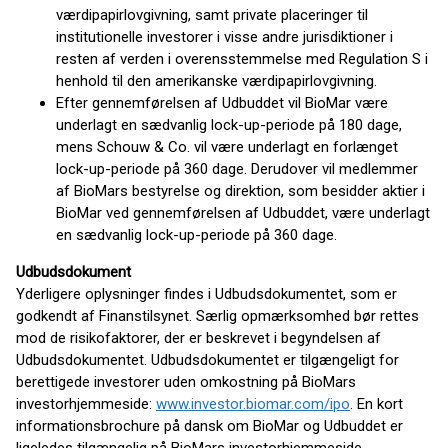
værdipapirlovgivning, samt private placeringer til
institutionelle investorer i visse andre jurisdiktioner i
resten af verden i overensstemmelse med Regulation S i
henhold til den amerikanske værdipapirlovgivning.
Efter gennemførelsen af Udbuddet vil BioMar være
underlagt en sædvanlig lock-up-periode på 180 dage,
mens Schouw & Co. vil være underlagt en forlænget
lock-up-periode på 360 dage. Derudover vil medlemmer
af BioMars bestyrelse og direktion, som besidder aktier i
BioMar ved gennemførelsen af Udbuddet, være underlagt
en sædvanlig lock-up-periode på 360 dage.
Udbudsdokument
Yderligere oplysninger findes i Udbudsdokumentet, som er
godkendt af Finanstilsynet. Særlig opmærksomhed bør rettes
mod de risikofaktorer, der er beskrevet i begyndelsen af
Udbudsdokumentet. Udbudsdokumentet er tilgængeligt for
berettigede investorer uden omkostning på BioMars
investorhjemmeside:
www.investor.biomar.com/ipo
. En kort
informationsbrochure på dansk om BioMar og Udbuddet er