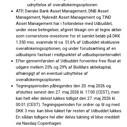
udnyttelse af overallokeringsoptionen.
ATP, Danske Bank Asset Management, DNB Asset
Management, Nykredit Asset Management og TIND
Asset Management har i forbindelse med Udbuddet,
under visse betingelser, afgivet tilsagn om at tegne aktier
som cornerstone-investorer for et samlet beløb på DKK
1.350 mio. svarende til ca. 51,6% af Udbuddet eksklusive
overallokeringsoptionen, og under forudsætning af en
udbudspris fastsat i midtpunktet af udbudsprisintervallet.
Efter gennemførslen af Udbuddet forventes free float at
udgøre mellem 25% og 29% af BioMars aktiekapital,
afhængigt af en eventuel udnyttelse af
overallokeringsoptionen.
Tegningsperioden påbegyndes den 20. maj 2026 og
afsluttes senest den 27. maj 2026 kl. 17.00 (CEST), men
kan helt eller delvist lukkes tidligst den 27. maj 2026 kl.
00.01 (CEST). Tegningsperioden for ordrer op til og med
DKK 3 mio. kan blive lukket før resten af Udbuddet lukkes.
En sådan tidligere hel eller delvis lukning vil blive meddelt
via Nasdaq Copenhagen.