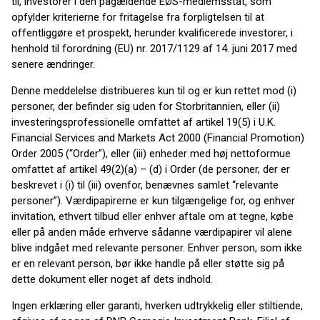
til, investorer i den pågældende EØS-medlemsstat, som
opfylder kriterierne for fritagelse fra forpligtelsen til at
offentliggøre et prospekt, herunder kvalificerede investorer, i
henhold til forordning (EU) nr. 2017/1129 af 14. juni 2017 med
senere ændringer.
Denne meddelelse distribueres kun til og er kun rettet mod (i)
personer, der befinder sig uden for Storbritannien, eller (ii)
investeringsprofessionelle omfattet af artikel 19(5) i U.K.
Financial Services and Markets Act 2000 (Financial Promotion)
Order 2005 (“Order”), eller (iii) enheder med høj nettoformue
omfattet af artikel 49(2)(a) – (d) i Order (de personer, der er
beskrevet i (i) til (iii) ovenfor, benævnes samlet “relevante
personer”). Værdipapirerne er kun tilgængelige for, og enhver
invitation, ethvert tilbud eller enhver aftale om at tegne, købe
eller på anden måde erhverve sådanne værdipapirer vil alene
blive indgået med relevante personer. Enhver person, som ikke
er en relevant person, bør ikke handle på eller støtte sig på
dette dokument eller noget af dets indhold.
Ingen erklæring eller garanti, hverken udtrykkelig eller stiltiende,