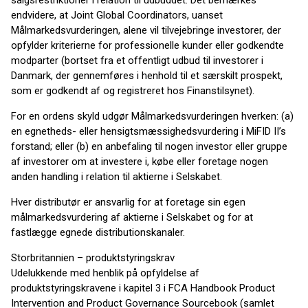
salgsrestriktioner i relation til udbuddet. Det bemærkes
endvidere, at Joint Global Coordinators, uanset
Målmarkedsvurderingen, alene vil tilvejebringe investorer, der
opfylder kriterierne for professionelle kunder eller godkendte
modparter (bortset fra et offentligt udbud til investorer i
Danmark, der gennemføres i henhold til et særskilt prospekt,
som er godkendt af og registreret hos Finanstilsynet).
For en ordens skyld udgør Målmarkedsvurderingen hverken: (a)
en egnetheds- eller hensigtsmæssighedsvurdering i MiFID II’s
forstand; eller (b) en anbefaling til nogen investor eller gruppe
af investorer om at investere i, købe eller foretage nogen
anden handling i relation til aktierne i Selskabet.
Hver distributør er ansvarlig for at foretage sin egen
målmarkedsvurdering af aktierne i Selskabet og for at
fastlægge egnede distributionskanaler.
Storbritannien – produktstyringskrav
Udelukkende med henblik på opfyldelse af
produktstyringskravene i kapitel 3 i FCA Handbook Product
Intervention and Product Governance Sourcebook (samlet