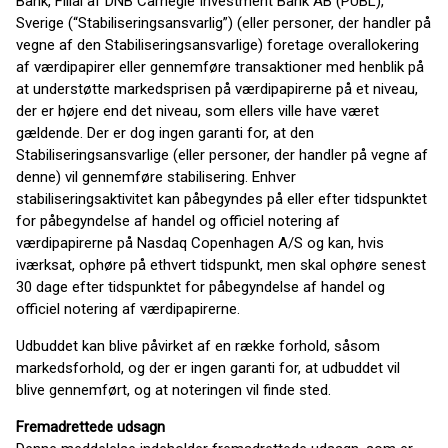
Bank, Filial af DNB Carnegie Investment Bank AB (PUBL),
Sverige (“Stabiliseringsansvarlig”) (eller personer, der handler på
vegne af den Stabiliseringsansvarlige) foretage overallokering
af værdipapirer eller gennemføre transaktioner med henblik på
at understøtte markedsprisen på værdipapirerne på et niveau,
der er højere end det niveau, som ellers ville have været
gældende. Der er dog ingen garanti for, at den
Stabiliseringsansvarlige (eller personer, der handler på vegne af
denne) vil gennemføre stabilisering. Enhver
stabiliseringsaktivitet kan påbegyndes på eller efter tidspunktet
for påbegyndelse af handel og officiel notering af
værdipapirerne på Nasdaq Copenhagen A/S og kan, hvis
iværksat, ophøre på ethvert tidspunkt, men skal ophøre senest
30 dage efter tidspunktet for påbegyndelse af handel og
officiel notering af værdipapirerne.
Udbuddet kan blive påvirket af en række forhold, såsom
markedsforhold, og der er ingen garanti for, at udbuddet vil
blive gennemført, og at noteringen vil finde sted.
Fremadrettede udsagn