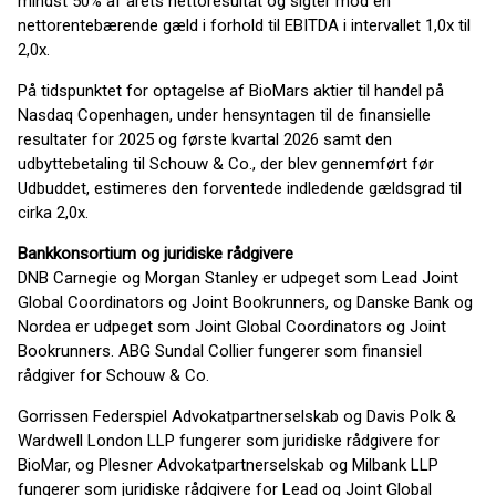
mindst 50% af årets nettoresultat og sigter mod en
nettorentebærende gæld i forhold til EBITDA i intervallet 1,0x til
2,0x.
På tidspunktet for optagelse af BioMars aktier til handel på
Nasdaq Copenhagen, under hensyntagen til de finansielle
resultater for 2025 og første kvartal 2026 samt den
udbyttebetaling til Schouw & Co., der blev gennemført før
Udbuddet, estimeres den forventede indledende gældsgrad til
cirka 2,0x.
Bankkonsortium og juridiske rådgivere
DNB Carnegie og Morgan Stanley er udpeget som Lead Joint
Global Coordinators og Joint Bookrunners, og Danske Bank og
Nordea er udpeget som Joint Global Coordinators og Joint
Bookrunners. ABG Sundal Collier fungerer som finansiel
rådgiver for Schouw & Co.
Gorrissen Federspiel Advokatpartnerselskab og Davis Polk &
Wardwell London LLP fungerer som juridiske rådgivere for
BioMar, og Plesner Advokatpartnerselskab og Milbank LLP
fungerer som juridiske rådgivere for Lead og Joint Global