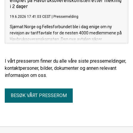
enighet på Havbruksoverenskomsten etter mekling
i 2 dager
19.6.2026 17:41:03 CEST
|
Pressemelding
Sjømat Norge og Fellesforbundet ble i dag enige om ny
revisjon av tariffavtale for de nesten 4000 medlemmene på
Havbruksoverenskomsten. Den nye avtalen sikrer
medlemmene en lønnsvekst og forskuttering av sykepenger
helt i tråd med frontfaget.
I vårt presserom finner du alle våre siste pressemeldinger,
kontaktpersoner, bilder, dokumenter og annen relevant
informasjon om oss.
BESØK VÅRT PRESSEROM