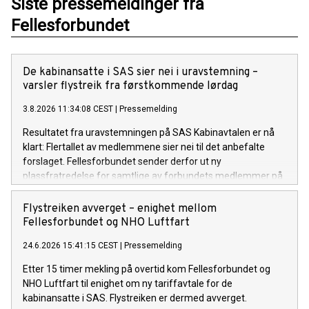
Siste pressemeldinger fra
Fellesforbundet
De kabinansatte i SAS sier nei i uravstemning –
varsler flystreik fra førstkommende lørdag
3.8.2026 11:34:08 CEST
|
Pressemelding
Resultatet fra uravstemningen på SAS Kabinavtalen er nå
klart: Flertallet av medlemmene sier nei til det anbefalte
forslaget. Fellesforbundet sender derfor ut ny
plassfratredelse for samtlige av forbundets medlemmer på
SAS Kabinavtalen.
Flystreiken avverget – enighet mellom
Fellesforbundet og NHO Luftfart
24.6.2026 15:41:15 CEST
|
Pressemelding
Etter 15 timer mekling på overtid kom Fellesforbundet og
NHO Luftfart til enighet om ny tariffavtale for de
kabinansatte i SAS. Flystreiken er dermed avverget.