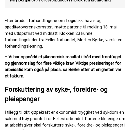
Willy Bergsnov / Fellesforbundet
Fri bruk ved kreditering
Etter brudd i forhandlingene om Logistikk, havn- og
speditøroverenskomsten, møtte partene til mekling 18. mai
med utløpsfrist ved midnatt. Klokken 23 kunne
forhandlingsleder fra Fellesforbundet, Morten Børke, varsle en
forhandlingsløsning.
– Vi har oppnådd et økonomisk resultat i tråd med frontfaget
og gjennomslag for flere viktige krav. Viktige presiseringer for
arbeidstid kom også på plass, sa Børke etter at enigheten var
et faktum.
Forskuttering av syke-, foreldre- og
pleiepenger
I tillegg til økt kjøpekraft er økonomisk trygghet ved sykdom en
sak med høy prioritet for Fellesforbundet. Partene ble enige om
at arbeidsgiver skal forskuttere syke-, foreldre- og pleiepenger i