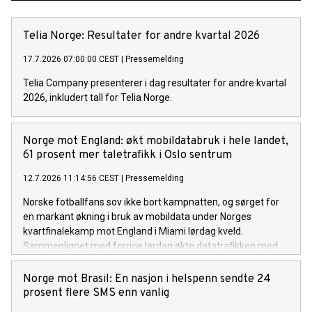
Telia Norge: Resultater for andre kvartal 2026
17.7.2026 07:00:00 CEST
|
Pressemelding
Telia Company presenterer i dag resultater for andre kvartal
2026, inkludert tall for Telia Norge.
Norge mot England: økt mobildatabruk i hele landet,
61 prosent mer taletrafikk i Oslo sentrum
12.7.2026 11:14:56 CEST
|
Pressemelding
Norske fotballfans sov ikke bort kampnatten, og sørget for
en markant økning i bruk av mobildata under Norges
kvartfinalekamp mot England i Miami lørdag kveld.
Sammenlignet med forrige lørdag økte datatrafikken med
26 prosent, mens SMS-trafikken økte med hele 70 prosent.
Økningen var spesielt stor i Oslo sentrum.
Norge mot Brasil: En nasjon i helspenn sendte 24
prosent flere SMS enn vanlig