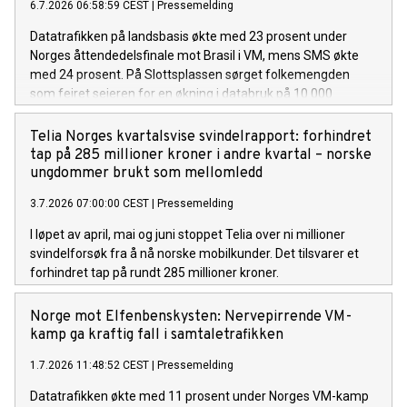
6.7.2026 06:58:59 CEST
|
Pressemelding
Datatrafikken på landsbasis økte med 23 prosent under
Norges åttendedelsfinale mot Brasil i VM, mens SMS økte
med 24 prosent. På Slottsplassen sørget folkemengden
som feiret seieren for en økning i databruk på 10 000
prosent.
Telia Norges kvartalsvise svindelrapport: forhindret
tap på 285 millioner kroner i andre kvartal – norske
ungdommer brukt som mellomledd
3.7.2026 07:00:00 CEST
|
Pressemelding
I løpet av april, mai og juni stoppet Telia over ni millioner
svindelforsøk fra å nå norske mobilkunder. Det tilsvarer et
forhindret tap på rundt 285 millioner kroner.
Norge mot Elfenbenskysten: Nervepirrende VM-
kamp ga kraftig fall i samtaletrafikken
1.7.2026 11:48:52 CEST
|
Pressemelding
Datatrafikken økte med 11 prosent under Norges VM-kamp