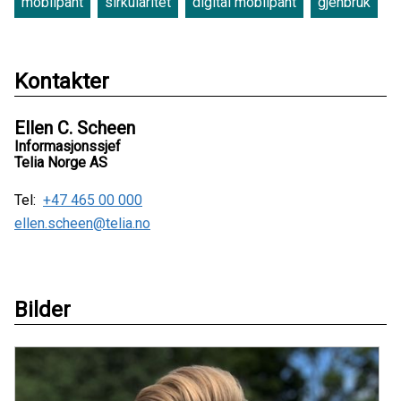
mobilpant
sirkularitet
digital mobilpant
gjenbruk
Kontakter
Ellen C. Scheen
Informasjonssjef
Telia Norge AS
Tel:
+47 465 00 000
ellen.scheen@telia.no
Bilder