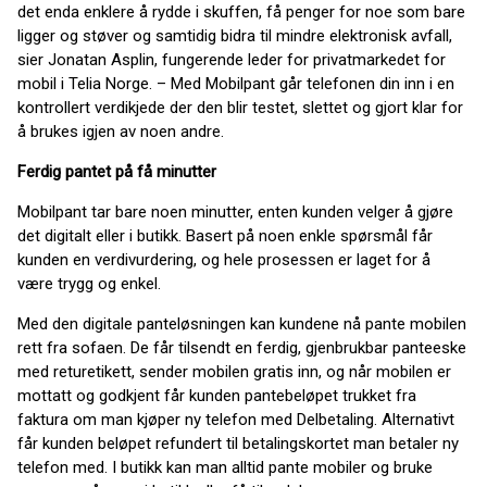
det enda enklere å rydde i skuffen, få penger for noe som bare
ligger og støver og samtidig bidra til mindre elektronisk avfall,
sier Jonatan Asplin, fungerende leder for privatmarkedet for
mobil i Telia Norge. – Med Mobilpant går telefonen din inn i en
kontrollert verdikjede der den blir testet, slettet og gjort klar for
å brukes igjen av noen andre.
Ferdig pantet på få minutter
Mobilpant tar bare noen minutter, enten kunden velger å gjøre
det digitalt eller i butikk. Basert på noen enkle spørsmål får
kunden en verdivurdering, og hele prosessen er laget for å
være trygg og enkel.
Med den digitale panteløsningen kan kundene nå pante mobilen
rett fra sofaen. De får tilsendt en ferdig, gjenbrukbar panteeske
med returetikett, sender mobilen gratis inn, og når mobilen er
mottatt og godkjent får kunden pantebeløpet trukket fra
faktura om man kjøper ny telefon med Delbetaling. Alternativt
får kunden beløpet refundert til betalingskortet man betaler ny
telefon med. I butikk kan man alltid pante mobiler og bruke