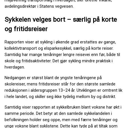
miljøvennlig transportvalg i hverdagen, sier Grethe Vikane,
avdelingsdirektør i Statens vegvesen.
Sykkelen velges bort – særlig på korte
og fritidsreiser
Rapporten viser at sykling i økende grad erstattes av gange,
kollektivtransport og elsparkesykkel, særlig på korte reiser.
Samtidig har mange tenåringer lengre reisevei enn før, både til
skole og fritidsaktiviteter. Det gjør sykling mindre praktisk i
hverdagen.
Nedgangen er størst blant de yngste tenåringene på
skolereiser, mens fritidsreiser står for den største samlede
reduksjonen i aldersgruppen 13–24 år. Utviklingen er omtrent lik
i hele landet, og skiller seg ikke tydelig mellom by og distrikt.
Samtidig viser rapporten at sykkelbruken blant voksne har økt i
samme periode. Det betyr at den samlede sykkelandelen i
befolkningen holder seg oppe, men med færre tenåringer og
unge voksne blant syklistene. Dette kan tyde på at tiltak som