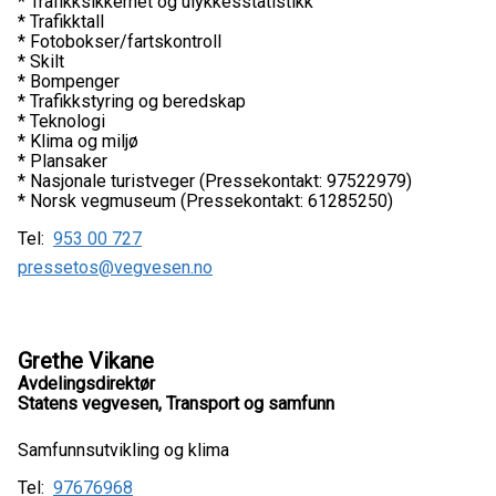
* Trafikksikkerhet og ulykkesstatistikk
* Trafikktall
* Fotobokser/fartskontroll
* Skilt
* Bompenger
* Trafikkstyring og beredskap
* Teknologi
* Klima og miljø
* Plansaker
* Nasjonale turistveger (Pressekontakt: 97522979)
* Norsk vegmuseum (Pressekontakt: 61285250)
Tel:
953 00 727
pressetos@vegvesen.no
Grethe Vikane
Avdelingsdirektør
Statens vegvesen, Transport og samfunn
Samfunnsutvikling og klima
Tel:
97676968