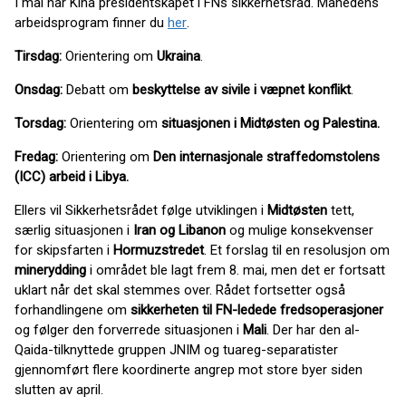
I mai har Kina presidentskapet i FNs sikkerhetsråd. Månedens
arbeidsprogram finner du
her
.
Tirsdag:
Orientering om
Ukraina
.
Onsdag:
Debatt om
beskyttelse av sivile i væpnet konflikt
.
Torsdag:
Orientering om
situasjonen i Midtøsten og Palestina.
Fredag:
Orientering om
Den internasjonale straffedomstolens
(ICC) arbeid i Libya.
Ellers vil Sikkerhetsrådet følge utviklingen i
Midtøsten
tett,
særlig situasjonen i
Iran og Libanon
og mulige konsekvenser
for skipsfarten i
Hormuzstredet
. Et forslag til en resolusjon om
minerydding
i området ble lagt frem 8. mai, men det er fortsatt
uklart når det skal stemmes over. Rådet fortsetter også
forhandlingene om
sikkerheten til FN-ledede fredsoperasjoner
og følger den forverrede situasjonen i
Mali
. Der har den al-
Qaida-tilknyttede gruppen JNIM og tuareg-separatister
gjennomført flere koordinerte angrep mot store byer siden
slutten av april.