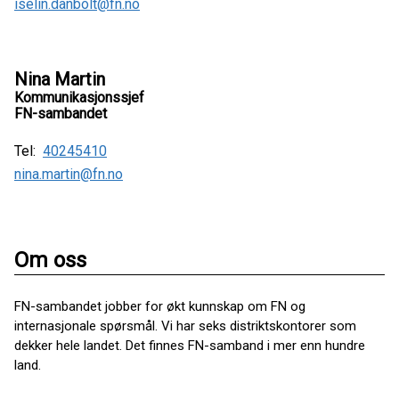
iselin.danbolt@fn.no
Nina Martin
Kommunikasjonssjef
FN-sambandet
Tel:
40245410
nina.martin@fn.no
Om oss
FN-sambandet jobber for økt kunnskap om FN og
internasjonale spørsmål. Vi har seks distriktskontorer som
dekker hele landet. Det finnes FN-samband i mer enn hundre
land.