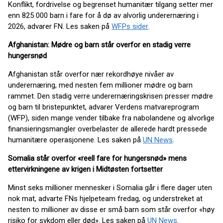
Konflikt, fordrivelse og begrenset humanitær tilgang setter mer
enn 825 000 barn i fare for å dø av alvorlig underernæring i
2026, advarer FN. Les saken på
WFPs sider
.
Afghanistan: Mødre og barn står overfor en stadig verre
hungersnød
Afghanistan står overfor nær rekordhøye nivåer av
underernæring, med nesten fem millioner mødre og barn
rammet. Den stadig verre underernæringskrisen presser mødre
og barn til bristepunktet, advarer Verdens matvareprogram
(WFP), siden mange vender tilbake fra nabolandene og alvorlige
finansieringsmangler overbelaster de allerede hardt pressede
humanitære operasjonene. Les saken på
UN News
.
Somalia står overfor «reell fare for hungersnød» mens
ettervirkningene av krigen i Midtøsten fortsetter
Minst seks millioner mennesker i Somalia går i flere dager uten
nok mat, advarte FNs hjelpeteam fredag, og understreket at
nesten to millioner av disse er små barn som står overfor «høy
risiko for sykdom eller død». Les saken på
UN News
.