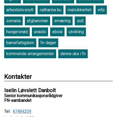
arbeidslivsnytt
catharina bu
matsikkerhet
wfp
somalia
afghanistan
ernæring
sult
hungersnød
unaids
ebola
utvikling
barnefattigdom
fn-dager
kommende arrangementer
denne uka i fn
Kontakter
Iselin Løvslett Danbolt
Senior kommunikasjonsrådgiver
FN-sambandet
Tel:
47484209