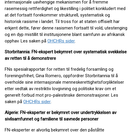
internasjonale uavhengige mekanismen for å fremme
rasemessig rettferdighet og likestilling i politiet konkludert med
at det fortsatt forekommer strukturell, systematisk og
historisk rasisme i landet. Til tross for at staten offisielt har
erkjent dette, fører denne rasismen fortsatt til vold, utestenging
og en dyp mistillit til institusjonene blant samfunn av afrikansk
opphav. Les saken på
OHCHRs sider
.
Storbritannia: FN-ekspert bekymret over systematisk svekkelse
av retten til å demonstrere
FNs spesialrapportør for retten til fredelig forsamling og
foreningsfrihet, Gina Romero, oppfordrer Storbritannia til å
overholde sine internasjonale menneskerettighetsforpliktelser
etter vedtak av restriktiv lovgivning og politiske krav om et
generelt forbud mot pro-palestinske demonstrasjoner. Les
saken på
OHCHRs sider
.
Algerie: FN-eksperter er bekymret over undertrykkelsen av
sivilsamfunnet og familiene til savnede personer
FN-eksperter er alvorlig bekymret over den påståtte