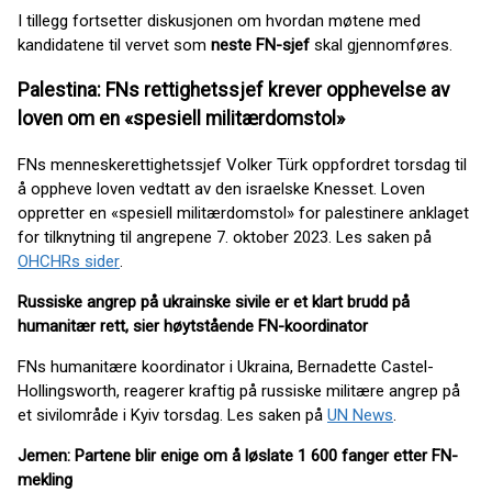
I tillegg fortsetter diskusjonen om hvordan møtene med
kandidatene til vervet som
neste FN-sjef
skal gjennomføres.
Palestina: FNs rettighetssjef krever opphevelse av
loven om en «spesiell militærdomstol»
FNs menneskerettighetssjef Volker Türk oppfordret torsdag til
å oppheve loven vedtatt av den israelske Knesset. Loven
oppretter en «spesiell militærdomstol» for palestinere anklaget
for tilknytning til angrepene 7. oktober 2023. Les saken på
OHCHRs sider
.
Russiske angrep på ukrainske sivile er et klart brudd på
humanitær rett, sier høytstående FN-koordinator
FNs humanitære koordinator i Ukraina, Bernadette Castel-
Hollingsworth, reagerer kraftig på russiske militære angrep på
et sivilområde i Kyiv torsdag. Les saken på
UN News
.
Jemen: Partene blir enige om å løslate 1 600 fanger etter FN-
mekling