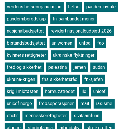
verdens helseorganisasjon
helse
pandemiavtale
pandemiberedskap
fn-sambandet mener
nasjonalbudsjettet
revidert nasjonalbudsjett 2026
bistandsbudsjettet
un women
unfpa
fao
kvinners rettigheter
ukrainske flyktninger
fred og sikkerhet
palestina
jemen
sudan
ukraina-krigen
fns sikkerhetsråd
fn-sjefen
krig i midtøsten
hormuzatredet
ilo
unicef
unicef norge
fredsoperasjoner
mail
rasisme
ohchr
menneskerettigheter
sivilsamfunn
algerie
storbritannia
arbeidsliv
streikeretten