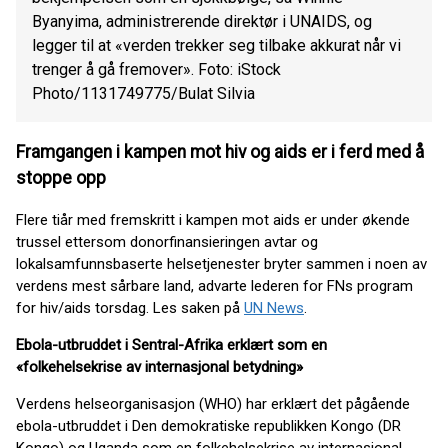
Byanyima, administrerende direktør i UNAIDS, og
legger til at «verden trekker seg tilbake akkurat når vi
trenger å gå fremover». Foto: iStock
Photo/1131749775/Bulat Silvia
Framgangen i kampen mot hiv og aids er i ferd med å
stoppe opp
Flere tiår med fremskritt i kampen mot aids er under økende
trussel ettersom donorfinansieringen avtar og
lokalsamfunnsbaserte helsetjenester bryter sammen i noen av
verdens mest sårbare land, advarte lederen for FNs program
for hiv/aids torsdag. Les saken på
UN News
.
Ebola-utbruddet i Sentral-Afrika erklært som en
«folkehelsekrise av internasjonal betydning»
Verdens helseorganisasjon (WHO) har erklært det pågående
ebola-utbruddet i Den demokratiske republikken Kongo (DR
Kongo) og Uganda som en folkehelsekrise av internasjonal