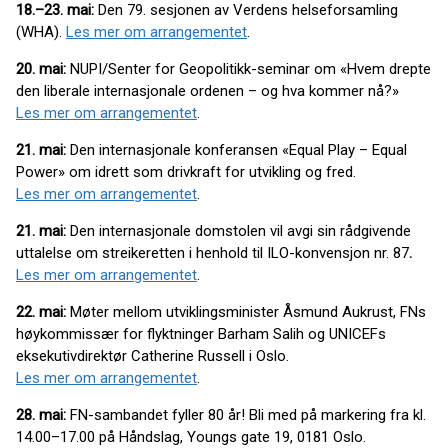
18.–23. mai:
Den 79. sesjonen av Verdens helseforsamling
(WHA).
Les mer om arrangementet
.
20. mai:
NUPI/Senter for Geopolitikk-seminar om «Hvem drepte
den liberale internasjonale ordenen – og hva kommer nå?»
Les mer om arrangementet
.
21. mai:
Den internasjonale konferansen «Equal Play – Equal
Power» om idrett som drivkraft for utvikling og fred.
Les mer om arrangementet
.
21. mai:
Den internasjonale domstolen vil avgi sin rådgivende
uttalelse om streikeretten i henhold til ILO-konvensjon nr. 87
.
Les mer om arrangementet
.
22. mai:
Møter mellom utviklingsminister Åsmund Aukrust, FNs
høykommissær for flyktninger Barham Salih og UNICEFs
eksekutivdirektør Catherine Russell i Oslo.
Les mer om arrangementet
.
28. mai:
FN-sambandet fyller 80 år! Bli med på markering fra kl.
14.00–17.00 på Håndslag, Youngs gate 19, 0181 Oslo.