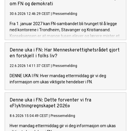
om FN og demokrati
30.6.2026 12:46:29 CEST
|
Pressemelding
Fra 1. januar 2027 kan FN-sambandet bli tvunget til å legge
ned kontorene i Trondheim, Stavanger og Kristiansand.
Konsekvensen er at mange tusen elever og lærere mister et
undervisningstilbud om FN, demokrati, menneskerettigheter
og bærekraft som i dag brukes av skoler over hele landet.
Denne uka i FN: Har Menneskerettighetsrådet gjort
Bakgrunnen er en nær halvering av organisasjonens statlige
en forskjell i folks liv?
finansiering de siste fire årene.
22.6.2026 14:11:37 CEST
|
Pressemelding
DENNE UKA I FN: Hver mandag ettermiddag gir vi deg
informasjon om ukas viktigste hendelser i FN.
Denne uka i FN: Dette forventer vi fra
«Flyktningregnskapet 2026»
8.6.2026 15:04:49 CEST
|
Pressemelding
Hver mandag ettermiddag gir vi deg informasjon om ukas