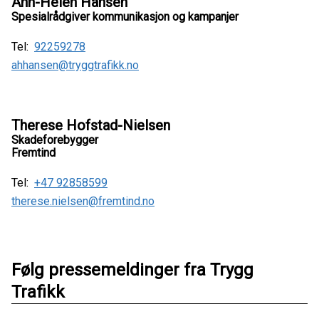
Ann-Helen Hansen
Spesialrådgiver kommunikasjon og kampanjer
Tel:
92259278
ahhansen@tryggtrafikk.no
Therese Hofstad-Nielsen
Skadeforebygger
Fremtind
Tel:
+47 92858599
therese.nielsen@fremtind.no
Følg pressemeldinger fra Trygg
Trafikk