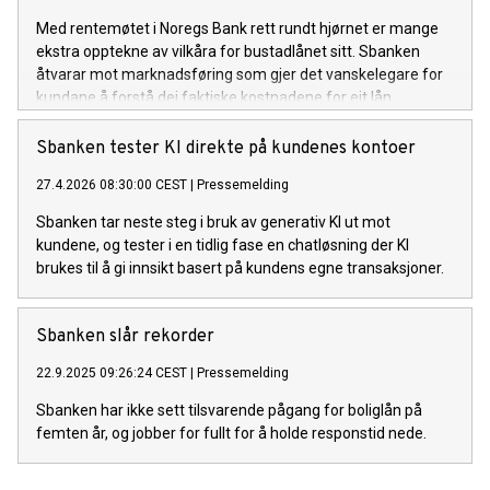
Med rentemøtet i Noregs Bank rett rundt hjørnet er mange
ekstra opptekne av vilkåra for bustadlånet sitt. Sbanken
åtvarar mot marknadsføring som gjer det vanskelegare for
kundane å forstå dei faktiske kostnadene for eit lån.
Sbanken tester KI direkte på kundenes kontoer
27.4.2026 08:30:00 CEST
|
Pressemelding
Sbanken tar neste steg i bruk av generativ KI ut mot
kundene, og tester i en tidlig fase en chatløsning der KI
brukes til å gi innsikt basert på kundens egne transaksjoner.
Sbanken slår rekorder
22.9.2025 09:26:24 CEST
|
Pressemelding
Sbanken har ikke sett tilsvarende pågang for boliglån på
femten år, og jobber for fullt for å holde responstid nede.