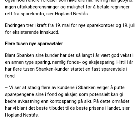
også noen andre fordeler som ikke alle har, nemlig null gebyrer,
ingen uttaksbegrensninger og mulighet for å betale regninger
rett fra sparekonto, sier Hopland Nestås.
Endringen trer i kraft fra 19. mai for nye sparekontoer og 19. juli
for eksisterende innskudd.
Flere tusen nye spareavtaler
Blant Sbanken sine kunder har det så langt i år vært god vekst i
en annen type sparing, nemlig fonds- og aksjesparing. Hittil i år
har flere tusen Sbanken-kunder startet en fast spareavtale i
fond.
– Vi ser at stadig flere av kundene i Sbanken velger å putte
sparepengene sine i fond og aksjer, som potensielt kan gi
bedre avkastning enn kontosparing på sikt. På dette området
har vi blant det beste tilbudet til de beste prisene i landet, sier
Hopland Nestås.