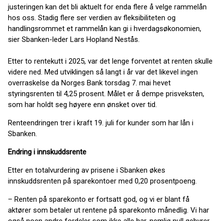
justeringen kan det bli aktuelt for enda flere å velge rammelån
hos oss. Stadig flere ser verdien av fleksibiliteten og
handlingsrommet et rammelån kan gi i hverdagsøkonomien,
sier Sbanken-leder Lars Hopland Nestås.
Etter to rentekutt i 2025, var det lenge forventet at renten skulle
videre ned. Med utviklingen så langt i år var det likevel ingen
overraskelse da Norges Bank torsdag 7. mai hevet
styringsrenten til 4,25 prosent. Målet er å dempe prisveksten,
som har holdt seg høyere enn ønsket over tid.
Renteendringen trer i kraft 19. juli for kunder som har lån i
Sbanken.
Endring i innskuddsrente
Etter en totalvurdering av prisene i Sbanken økes
innskuddsrenten på sparekontoer med 0,20 prosentpoeng.
– Renten på sparekonto er fortsatt god, og vi er blant få
aktører som betaler ut rentene på sparekonto månedlig. Vi har