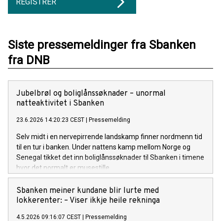
REGISTRER
Siste pressemeldinger fra Sbanken
fra DNB
Jubelbrøl og boliglånssøknader – unormal
natteaktivitet i Sbanken
23.6.2026 14:20:23 CEST
|
Pressemelding
Selv midt i en nervepirrende landskamp finner nordmenn tid
til en tur i banken. Under nattens kamp mellom Norge og
Senegal tikket det inn boliglånssøknader til Sbanken i timene
hvor det normalt er musestille.
Sbanken meiner kundane blir lurte med
lokkerenter: – Viser ikkje heile rekninga
4.5.2026 09:16:07 CEST
|
Pressemelding