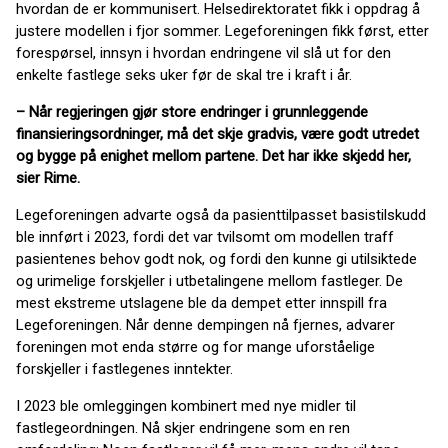
hvordan de er kommunisert. Helsedirektoratet fikk i oppdrag å
justere modellen i fjor sommer. Legeforeningen fikk først, etter
forespørsel, innsyn i hvordan endringene vil slå ut for den
enkelte fastlege seks uker før de skal tre i kraft i år.
– Når regjeringen gjør store endringer i grunnleggende
finansieringsordninger, må det skje gradvis, være godt utredet
og bygge på enighet mellom partene. Det har ikke skjedd her,
sier Rime.
Legeforeningen advarte også da pasienttilpasset basistilskudd
ble innført i 2023, fordi det var tvilsomt om modellen traff
pasientenes behov godt nok, og fordi den kunne gi utilsiktede
og urimelige forskjeller i utbetalingene mellom fastleger. De
mest ekstreme utslagene ble da dempet etter innspill fra
Legeforeningen. Når denne dempingen nå fjernes, advarer
foreningen mot enda større og for mange uforståelige
forskjeller i fastlegenes inntekter.
I 2023 ble omleggingen kombinert med nye midler til
fastlegeordningen. Nå skjer endringene som en ren