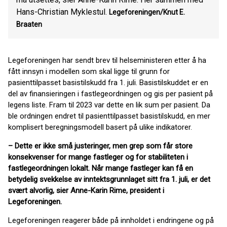
Hans-Christian Myklestul.
Legeforeningen/Knut E.
Braaten
Legeforeningen har sendt brev til helseministeren etter å ha
fått innsyn i modellen som skal ligge til grunn for
pasienttilpasset basistilskudd fra 1. juli. Basistilskuddet er en
del av finansieringen i fastlegeordningen og gis per pasient på
legens liste. Fram til 2023 var dette en lik sum per pasient. Da
ble ordningen endret til pasienttilpasset basistilskudd, en mer
komplisert beregningsmodell basert på ulike indikatorer.
– Dette er ikke små justeringer, men grep som får store
konsekvenser for mange fastleger og for stabiliteten i
fastlegeordningen lokalt. Når mange fastleger kan få en
betydelig svekkelse av inntektsgrunnlaget sitt fra 1. juli, er det
svært alvorlig, sier Anne-Karin Rime, president i
Legeforeningen.
Legeforeningen reagerer både på innholdet i endringene og på