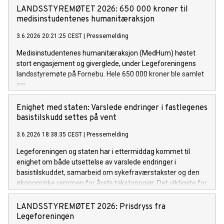
grunnutdanning, spesialistutdanning og kapasitet.
LANDSSTYREMØTET 2026: 650 000 kroner til
medisinstudentenes humanitæraksjon
3.6.2026 20:21:25 CEST
|
Pressemelding
Medisinstudentenes humanitæraksjon (MedHum) høstet
stort engasjement og giverglede, under Legeforeningens
landsstyremøte på Fornebu. Hele 650 000 kroner ble samlet
inn.
Enighet med staten: Varslede endringer i fastlegenes
basistilskudd settes på vent
3.6.2026 18:38:35 CEST
|
Pressemelding
Legeforeningen og staten har i ettermiddag kommet til
enighet om både utsettelse av varslede endringer i
basistilskuddet, samarbeid om sykefraværstakster og den
økonomiske rammen for årets takstoppgjør. Det viktigste for
fastlegene er at de dramatiske endringene i basistilskuddet
fra 1. juli nå settes på vent.
LANDSSTYREMØTET 2026: Prisdryss fra
Legeforeningen