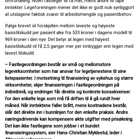
omfordeling: Noen fastleger vil få mer, mens andre vil tape
inntekter. Legeforeningen mener det ikke er godt nok synliggjort
at utslagene faktisk svarer til arbeidsmengde og pasientbehov.
Ifølge brevet vil forskjellen mellom laveste og høyeste
basistilskudd per pasient øke fra 533 kroner i dagens modell til
969 kroner i den nye. Det betyr at legen med høyest
basistilskudd vil få 2,5 ganger mer per innbygger enn legen med
lavest tilskudd.
– Fastlegeordningen består av små og mellomstore
legevirksomheter som har ansvar for legetjenestene til sine
listepasienter. I motsetning til finansiering av sykehus og større
virksomheter, skjer finansieringen i fastlegeordningen på
individnivå, og endringer får direkte og konkrete konsekvenser
for den enkelte lege som må få driften til å gå rundt hver
måned. Når inntektene faller brått, mens kostnadene består,
slår det direkte inn i bunnlinjen for den enkelte praksis. Andre
næringsdrivende kan kompensere økte utgifter med prisøkning.
Det kan ikke fastlegene som jobber i et bundet
finansieringssystem, sier Hans-Christian Myklestul, leder i