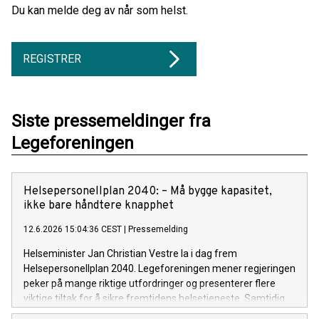
Du kan melde deg av når som helst.
REGISTRER
Siste pressemeldinger fra
Legeforeningen
Helsepersonellplan 2040: – Må bygge kapasitet,
ikke bare håndtere knapphet
12.6.2026 15:04:36 CEST
|
Pressemelding
Helseminister Jan Christian Vestre la i dag frem
Helsepersonellplan 2040. Legeforeningen mener regjeringen
peker på mange riktige utfordringer og presenterer flere
viktige tiltak for å sikre fremtidens helsetjeneste. Samtidig
må planen følges opp med en enda sterkere satsing på