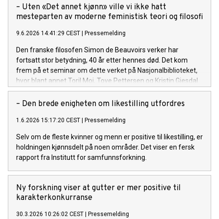
– Uten «Det annet kjønn» ville vi ikke hatt
mesteparten av moderne feministisk teori og filosofi
9.6.2026 14:41:29 CEST
|
Pressemelding
Den franske filosofen Simon de Beauvoirs verker har
fortsatt stor betydning, 40 år etter hennes død. Det kom
frem på et seminar om dette verket på Nasjonalbiblioteket,
hvor blant annet Toril Moi, Tove Pettersen og Kristin Gjesdal
holdt innlegg.
– Den brede enigheten om likestilling utfordres
1.6.2026 15:17:20 CEST
|
Pressemelding
Selv om de fleste kvinner og menn er positive til likestilling, er
holdningen kjønnsdelt på noen områder. Det viser en fersk
rapport fra Institutt for samfunnsforkning.
Ny forskning viser at gutter er mer positive til
karakterkonkurranse
30.3.2026 10:26:02 CEST
|
Pressemelding