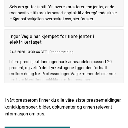
Selv om gutter i snitt får lavere karakterer enn jenter, er de
mer positive til karakterbasert opptak til videregående skole.
– Kjønnsforskjellen overrasket oss, sier forsker.
Inger Vagle har kjempet for flere jenter i
elektrikerfaget
24.3.2026 13:30:44 CET
|
Pressemelding
I flere prestisjeutdanninger har kvinneandelen passert 20
prosent, og vel så det. I yrkesfagene ligger den fortsatt
mellom én og tre. Professor Inger Vagle mener det sier noe
om hvor likestillingspolitikken retter innsatsen.
I vårt presserom finner du alle våre siste pressemeldinger,
kontaktpersoner, bilder, dokumenter og annen relevant
informasjon om oss.