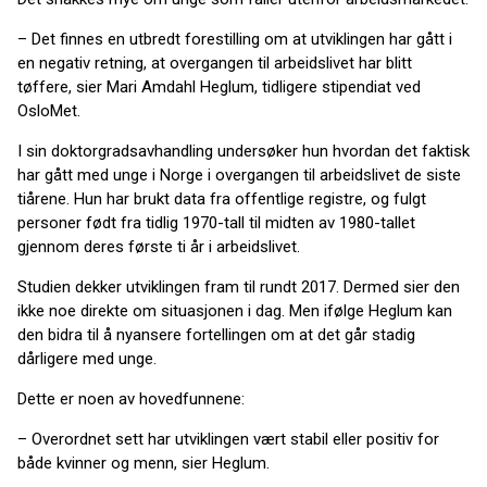
– Det finnes en utbredt forestilling om at utviklingen har gått i
en negativ retning, at overgangen til arbeidslivet har blitt
tøffere, sier Mari Amdahl Heglum, tidligere stipendiat ved
OsloMet.
I sin doktorgradsavhandling undersøker hun hvordan det faktisk
har gått med unge i Norge i overgangen til arbeidslivet de siste
tiårene. Hun har brukt data fra offentlige registre, og fulgt
personer født fra tidlig 1970-tall til midten av 1980-tallet
gjennom deres første ti år i arbeidslivet.
Studien dekker utviklingen fram til rundt 2017. Dermed sier den
ikke noe direkte om situasjonen i dag. Men ifølge Heglum kan
den bidra til å nyansere fortellingen om at det går stadig
dårligere med unge.
Dette er noen av hovedfunnene:
– Overordnet sett har utviklingen vært stabil eller positiv for
både kvinner og menn, sier Heglum.