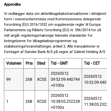
Appendiks
Vi vedlægger data om aktietilbagekøbstransaktioner i detaljeret
form i overensstemmelse med Kommissionens delegerede
forordning (EU) 2016/1052 om supplerende regler til Europa
Parlamentets og Rådets forordning (EU) nr. 596/2014 for så
vidt angår reguleringsmæssige tekniske standarder for
betingelserne for tilbagekøbsprogrammer og
stabiliseringsforanstaltninger, artikel 2. Alle transaktioner er
foretaget af Danske Bank A/S på vegne af Gabriel Holding A/S.
Volumen
Pris
Sted
Tid - GMT
Tid - CET
20260512
20260512
99
268
XCSE
09:52:09.440744
10:52:09.4407
+0100s
20260512
20260512
1
268
XCSE
10:38:05.232228
11:38:05.2322
+0100s