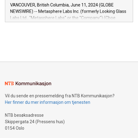
of the Relay42 Insights module, in pre-beta version Key
VANCOUVER, British Columbia, June 11, 2024 (GLOBE
capabilities of the Relay42 Insights module include: Deep
NEWSWIRE) -- Metasphere Labs Inc. (formerly Looking Glass
insights into customer behaviors: With the Relay42 Insights
Labs Ltd., "Metasphere Labs" or the "Company") (Cboe
module, marketers can ask unlimited questions about their
Canada: LABZ) (OTC: LABZF) (FRA: H1N) is thrilled to
data and gain a deeper understanding of how to serve their
announce an engaging Twitter Spaces event on Green
customers more effectively. Simplicity with AI-powered
Bitcoin mining, energy markets, and sustainability on July 3,
querying: Marketers can use artificial intelligence to query
2024 at 2 p.m. ET. Follow us on X at MetasphereLabs for
their data using natural language search, reducing the
updates and to join the event. What We'll Discuss Bitcoin
reliance on data scientists. Us
Mining Basics: Understand the fundamentals of Bitcoin
mining.Energy Market Dynamics: Explore how Bitcoin mining
interacts with energy markets.Sustainable Innovations:
Learn about our efforts to promote sustainability in Bitcoin
mining.Sound Money: Discover how tamper-proof currency
can enhance stability.Efficient Payment Rails: See how fast,
neutral payment systems support humanitarian
Vil du sende en pressemelding fra NTB Kommunikasjon?
projects.Carbon Footprint: Compare Bitcoin's environmental
Her finner du mer informasjon om tjenesten
impact with traditional banking. "We're excited to host this
event and dive into the critical topics of Bitcoin
NTB besøksadresse
Skippergata 24 (Pressens hus)
0154 Oslo