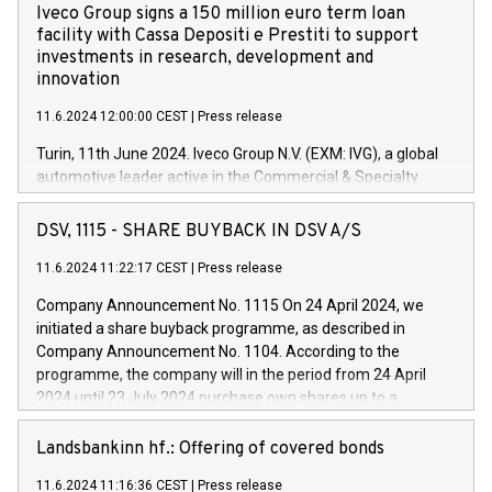
Iveco Group signs a 150 million euro term loan
facility with Cassa Depositi e Prestiti to support
investments in research, development and
innovation
11.6.2024 12:00:00 CEST
|
Press release
Turin, 11th June 2024. Iveco Group N.V. (EXM: IVG), a global
automotive leader active in the Commercial & Specialty
Vehicles, Powertrain and related Financial Services arenas,
has successfully signed a term loan facility of 150 million
DSV, 1115 - SHARE BUYBACK IN DSV A/S
euros with Cassa Depositi e Prestiti (CDP), for the creation of
new projects in Italy dedicated to research, development and
11.6.2024 11:22:17 CEST
|
Press release
innovation. In detail, through the resources made available
Company Announcement No. 1115 On 24 April 2024, we
by CDP, Iveco Group will develop innovative technologies and
initiated a share buyback programme, as described in
architectures in the field of electric propulsion and further
Company Announcement No. 1104. According to the
develop solutions for autonomous driving, digitalisation and
programme, the company will in the period from 24 April
vehicle connectivity aimed at increasing efficiency, safety,
2024 until 23 July 2024 purchase own shares up to a
driving comfort and productivity. The financed investments,
maximum value of DKK 1,000 million, and no more than
which will have a 5-year amortising profile, will be made by
1,700,000 shares, corresponding to 0.79% of the share
Landsbankinn hf.: Offering of covered bonds
Iveco Group in Italy by the end of 2025. Iveco Group N.V.
capital at commencement of the programme. The
(EXM: IVG) is the home of unique people and brands that
11.6.2024 11:16:36 CEST
|
Press release
programme has been implemented in accordance with