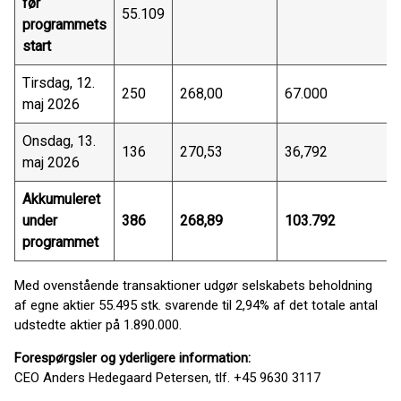
før
55.109
programmets
start
Tirsdag, 12.
250
268,00
67.000
maj 2026
Onsdag, 13.
136
270,53
36,792
maj 2026
Akkumuleret
under
386
268,89
103.792
programmet
Med ovenstående transaktioner udgør selskabets beholdning
af egne aktier 55.495 stk. svarende til 2,94% af det totale antal
udstedte aktier på 1.890.000.
Forespørgsler og yderligere information:
CEO Anders Hedegaard Petersen, tlf. +45 9630 3117