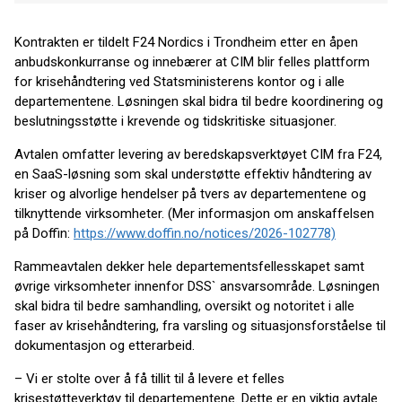
Kontrakten er tildelt F24 Nordics i Trondheim etter en åpen
anbudskonkurranse og innebærer at CIM blir felles plattform
for krisehåndtering ved Statsministerens kontor og i alle
departementene. Løsningen skal bidra til bedre koordinering og
beslutningsstøtte i krevende og tidskritiske situasjoner.
Avtalen omfatter levering av beredskapsverktøyet CIM fra F24,
en SaaS-løsning som skal understøtte effektiv håndtering av
kriser og alvorlige hendelser på tvers av departementene og
tilknyttende virksomheter. (Mer informasjon om anskaffelsen
på Doffin:
https://www.doffin.no/notices/2026-102778)
Rammeavtalen dekker hele departementsfellesskapet samt
øvrige virksomheter innenfor DSS` ansvarsområde. Løsningen
skal bidra til bedre samhandling, oversikt og notoritet i alle
faser av krisehåndtering, fra varsling og situasjonsforståelse til
dokumentasjon og etterarbeid.
– Vi er stolte over å få tillit til å levere et felles
krisestøtteverktøy til departementene. Dette er en viktig avtale