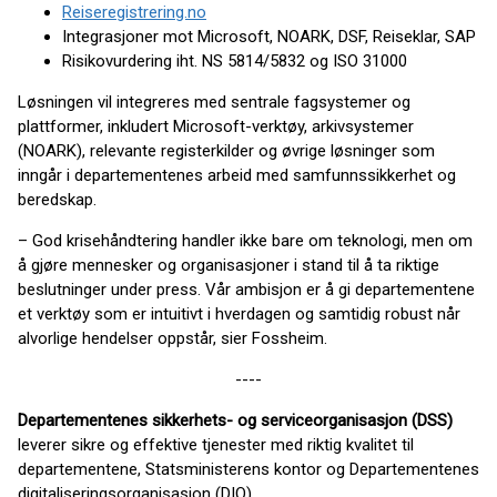
Reiseregistrering.no
Integrasjoner mot Microsoft, NOARK, DSF, Reiseklar, SAP
Risikovurdering iht. NS 5814/5832 og ISO 31000
Løsningen vil integreres med sentrale fagsystemer og
plattformer, inkludert Microsoft-verktøy, arkivsystemer
(NOARK), relevante registerkilder og øvrige løsninger som
inngår i departementenes arbeid med samfunnssikkerhet og
beredskap.
– God krisehåndtering handler ikke bare om teknologi, men om
å gjøre mennesker og organisasjoner i stand til å ta riktige
beslutninger under press. Vår ambisjon er å gi departementene
et verktøy som er intuitivt i hverdagen og samtidig robust når
alvorlige hendelser oppstår, sier Fossheim.
----
Departementenes sikkerhets- og serviceorganisasjon (DSS)
leverer sikre og effektive tjenester med riktig kvalitet til
departementene, Statsministerens kontor og Departementenes
digitaliseringsorganisasjon (DIO).