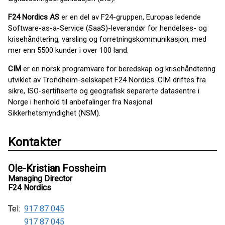
F24 Nordics AS
er en del av F24-gruppen, Europas ledende
Software-as-a-Service (SaaS)-leverandør for hendelses- og
krisehåndtering, varsling og forretningskommunikasjon, med
mer enn 5500 kunder i over 100 land.
CIM
er en norsk programvare for beredskap og krisehåndtering
utviklet av Trondheim-selskapet F24 Nordics. CIM driftes fra
sikre, ISO-sertifiserte og geografisk separerte datasentre i
Norge i henhold til anbefalinger fra Nasjonal
Sikkerhetsmyndighet (NSM).
Kontakter
Ole-Kristian Fossheim
Managing Director
F24 Nordics
Tel:
917 87 045
917 87 045