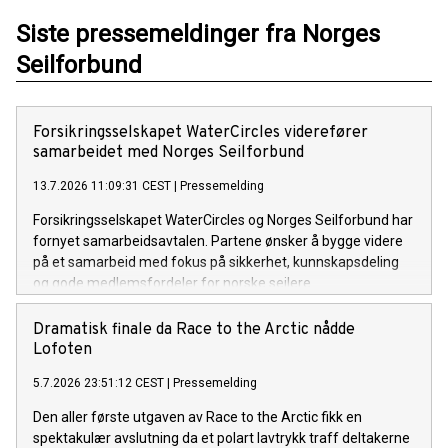
Siste pressemeldinger fra Norges
Seilforbund
Forsikringsselskapet WaterCircles viderefører
samarbeidet med Norges Seilforbund
13.7.2026 11:09:31 CEST
|
Pressemelding
Forsikringsselskapet WaterCircles og Norges Seilforbund har
fornyet samarbeidsavtalen. Partene ønsker å bygge videre
på et samarbeid med fokus på sikkerhet, kunnskapsdeling
og gode medlemsfordeler for norske seilere.
Dramatisk finale da Race to the Arctic nådde
Lofoten
5.7.2026 23:51:12 CEST
|
Pressemelding
Den aller første utgaven av Race to the Arctic fikk en
spektakulær avslutning da et polart lavtrykk traff deltakerne