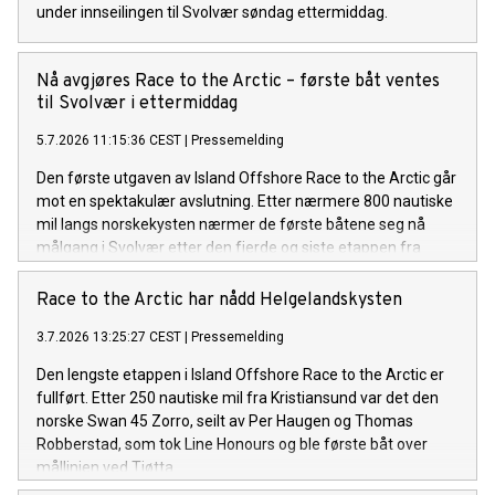
under innseilingen til Svolvær søndag ettermiddag.
Nå avgjøres Race to the Arctic – første båt ventes
til Svolvær i ettermiddag
5.7.2026 11:15:36 CEST
|
Pressemelding
Den første utgaven av Island Offshore Race to the Arctic går
mot en spektakulær avslutning. Etter nærmere 800 nautiske
mil langs norskekysten nærmer de første båtene seg nå
målgang i Svolvær etter den fjerde og siste etappen fra
Sandnessjøen.
Race to the Arctic har nådd Helgelandskysten
3.7.2026 13:25:27 CEST
|
Pressemelding
Den lengste etappen i Island Offshore Race to the Arctic er
fullført. Etter 250 nautiske mil fra Kristiansund var det den
norske Swan 45 Zorro, seilt av Per Haugen og Thomas
Robberstad, som tok Line Honours og ble første båt over
mållinjen ved Tjøtta.