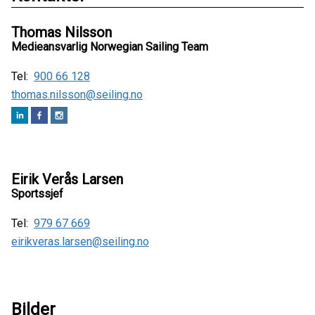
Thomas Nilsson
Medieansvarlig Norwegian Sailing Team
Tel:
900 66 128
thomas.nilsson@seiling.no
Eirik Verås Larsen
Sportssjef
Tel:
979 67 669
eirikveras.larsen@seiling.no
Bilder