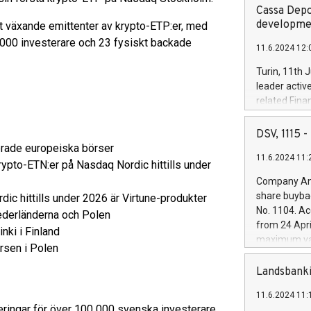
Cassa Depo
developmen
st växande emittenter av krypto-ETP:er, med
0 000 investerare och 23 fysiskt backade
11.6.2024 12:
Turin, 11th 
leader activ
related Fina
facility of 1
creation of 
DSV, 1115
and innovati
erade europeiska börser
11.6.2024 11:
Iveco Group 
ypto-ETN:er på Nasdaq Nordic hittills under
the field of 
Company Ann
autonomous d
share buyba
c hittills under 2026 är Virtune-produkter
increasing ef
No. 1104. Ac
Nederländerna och Polen
financed inv
from 24 Apri
nki i Finland
be made by I
maximum val
(EXM: IVG) i
rsen i Polen
shares, corr
business and
commenceme
Landsbanki
brands are 
implemented
11.6.2024 11:
European Par
steringar för över 100 000 svenska investerare