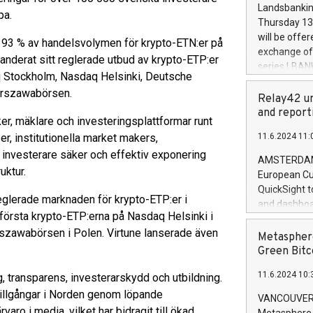
the rules on
Landsbankinn
pa.
the Commiss
Thursday 13 
to as the Sa
will be offe
ka 93 % av handelsvolymen för krypto-ETN:er på
backAverage
exchange off
anderat sitt reglerade utbud av krypto-ETP:er
days 1-2547
series LBANK
20247,0001,
aq Stockholm, Nasdaq Helsinki, Deutsche
covered bon
20245,0001,
arszawabörsen.
price of the
Relay42 un
June20243,0
20 June 202
and report
20244,0001,
ker, mäklare och investeringsplattformar runt
with stable 
r, institutionella market makers,
11.6.2024 11:
Markets will
da investerare säker och effektiv exponering
+354 410 73
AMSTERDAM, 
uktur.
European Cu
QuickSight t
 reglerade marknaden för krypto-ETP:er i
and dashboa
första krypto-ETP:erna på Nasdaq Helsinki i
customer da
szawabörsen i Polen. Virtune lanserade även
to dive deep
Metasphere
the performa
Green Bitc
paid, and ow
11.6.2024 10:
g, transparens, investerarskydd och utbildning.
module, in p
module inclu
a tillgångar i Norden genom löpande
VANCOUVER, 
Relay42 Insi
aro i media, vilket har bidragit till ökad