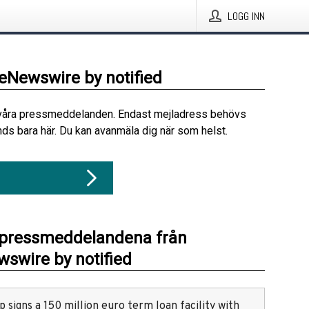
LOGG INN
beNewswire by notified
våra pressmeddelanden. Endast mejladress behövs
ds bara här. Du kan avanmäla dig när som helst.
 pressmeddelandena från
swire by notified
 signs a 150 million euro term loan facility with