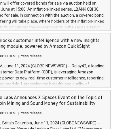
 share buyback programmes set out in MAR article 5) and
 will offer covered bonds for sale via auction held on
ion Delegated Regulation (EU) 2016/1052, also referred
June at 15:00. An inflation-linked series, LBANK CBI 30,
fe Harbour rules. Trading dayNumber of shares bought
red for sale. In connection with the auction, a covered bond
 transaction priceAmount DKKAccumulated trading for
ering will take place, where holders of the inflation-linked
8,1001,023.01489,100,86026:3 June
 CBI 24 can sell the covered bonds in the series against
050.597,354,13027:4 June
ds bought in the above-mentioned auction. The clean
055.705,278,50028:6
 bonds is predefined at 99,594. Expected settlement date is
locks customer intelligence with a new insights
001,096.273,288,81029:7 June
4. Covered bonds issued by Landsbankinn are rated A+
ing module, powered by Amazon QuickSight
106.174,424,68
outlook by S&P Global Ratings. Landsbankinn Capital
00:00 CEST
|
Press release
 manage the auction. For further information, please call
30 or email verdbrefamidlun@landsbankinn.is.
June 11, 2024 (GLOBE NEWSWIRE) -- Relay42, a leading
stomer Data Platform (CDP), is leveraging Amazon
o power its new real-time customer intelligence, reporting,
rd module. Harnessing the breadth and quality of
ta, the new Insights module empowers marketing teams
 into customer behaviors and gain invaluable insights into
 Labs Announces X Spaces Event on the Topic of
nce of their marketing programs across all online, offline,
oin Mining and Sound Money for Sustainability
ned marketing channels. Preview of the Relay42 Insights
30:00 CEST
|
Press release
re-beta version Key capabilities of the Relay42 Insights
de: Deep insights into customer behaviors: With the
British Columbia, June 11, 2024 (GLOBE NEWSWIRE) --
ghts module, marketers can ask unlimited questions about