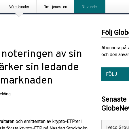
Våre kunder
Om tjenesten
Bli kunde
Följ Glo
Abonnera på 
n noteringen av sin
och den använ
ärker sin ledande
FÖLJ
a marknaden
elding
Senaste
GlobeNew
altaren och emittenten av krypto-ETP:er i
Iveco Group
sin första krypto-ETP på Nasdaq Stockholm.