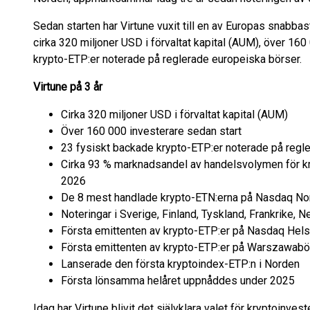
Sedan starten har Virtune vuxit till en av Europas snabba
cirka 320 miljoner USD i förvaltat kapital (AUM), över 16
krypto-ETP:er noterade på reglerade europeiska börser.
Virtune på 3 år
Cirka 320 miljoner USD i förvaltat kapital (AUM)
Över 160 000 investerare sedan start
23 fysiskt backade krypto-ETP:er noterade på regl
Cirka 93 % marknadsandel av handelsvolymen för kr
2026
De 8 mest handlade krypto-ETN:erna på Nasdaq Nordi
Noteringar i Sverige, Finland, Tyskland, Frankrike, 
Första emittenten av krypto-ETP:er på Nasdaq Helsi
Första emittenten av krypto-ETP:er på Warszawabö
Lanserade den första kryptoindex-ETP:n i Norden
Första lönsamma helåret uppnåddes under 2025
Idag har Virtune blivit det självklara valet för kryptoinve