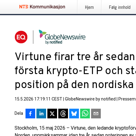
Hjem
Følg innhold
Virtune firar tre år seda
första krypto-ETP och st
position på den nordisk
15.5.2026 17:19:11 CEST
|
GlobeNewswire by notified
|
Pressem
Dela
Stockholm, 15 maj 2026 – Virtune, den ledande kryptoförv
Norden, uppmärksammar idag tre år sedan noteringen av 