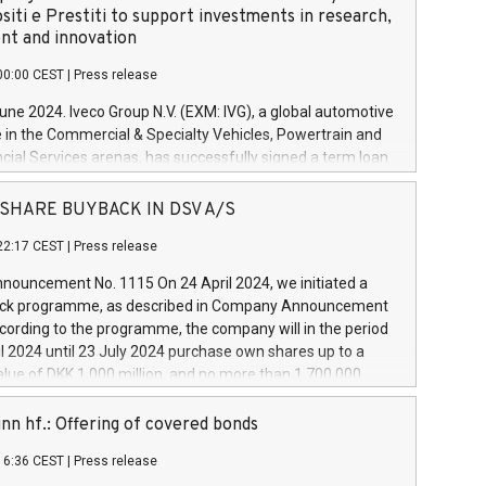
siti e Prestiti to support investments in research,
t and innovation
00:00 CEST
|
Press release
June 2024. Iveco Group N.V. (EXM: IVG), a global automotive
e in the Commercial & Specialty Vehicles, Powertrain and
ncial Services arenas, has successfully signed a term loan
50 million euros with Cassa Depositi e Prestiti (CDP), for the
new projects in Italy dedicated to research, development
 - SHARE BUYBACK IN DSV A/S
on. In detail, through the resources made available by CDP,
22:17 CEST
|
Press release
will develop innovative technologies and architectures in
electric propulsion and further develop solutions for
ouncement No. 1115 On 24 April 2024, we initiated a
riving, digitalisation and vehicle connectivity aimed at
ck programme, as described in Company Announcement
ficiency, safety, driving comfort and productivity. The
cording to the programme, the company will in the period
estments, which will have a 5-year amortising profile, will
l 2024 until 23 July 2024 purchase own shares up to a
veco Group in Italy by the end of 2025. Iveco Group N.V.
ue of DKK 1,000 million, and no more than 1,700,000
s the home of unique people and brands that power your
esponding to 0.79% of the share capital at
 mission to advance a more sustainable society. The eight
nt of the programme. The programme has been
nn hf.: Offering of covered bonds
each a
 in accordance with Regulation No. 596/2014 of the
16:36 CEST
|
Press release
liament and Council of 16 April 2014 (“MAR”) (save for