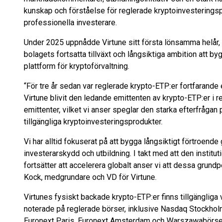
kunskap och förståelse för reglerade kryptoinvesterings
professionella investerare.
Under 2025 uppnådde Virtune sitt första lönsamma helår, v
bolagets fortsatta tillväxt och långsiktiga ambition att by
plattform för kryptoförvaltning.
“För tre år sedan var reglerade krypto-ETP:er fortfarande
Virtune blivit den ledande emittenten av krypto-ETP:er i
emittenter, vilket vi anser speglar den starka efterfrågan 
tillgängliga kryptoinvesteringsprodukter.
Vi har alltid fokuserat på att bygga långsiktigt förtroend
investerarskydd och utbildning. I takt med att den instituti
fortsätter att accelerera globalt anser vi att dessa grundpe
Kock, medgrundare och VD för Virtune.
Virtunes fysiskt backade krypto-ETP:er finns tillgängliga 
noterade på reglerade börser, inklusive Nasdaq Stockhol
Euronext Paris, Euronext Amsterdam och Warszawabörse