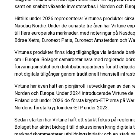
samt en snabbt växande investerarbas i Norden och Euro
Hittills under 2026 representerar Virtunes produkter cir
Nasdaq Nordic. Under de senaste tre åren har Virtune exp
till flera europeiska marknader, med noteringar på Nasd
Börse Xetra, Euronext Paris, Euronext Amsterdam och W
Virtunes produkter finns idag tillgängliga via ledande ban
om i Europa. Bolaget samarbetar nära med reglerade börse
förvaringsinstitut och distributionspartners för att erbju
mot digitala tillgångar genom traditionell finansiell infrastr
Virtune har även haft en pionjärroll i utvecklingen av den
Norden och Europa. Under 2024 introducerade Virtune de 
Finland och under 2026 de första krypto-ETP:erna på War
Nordens första kryptoindex-ETP under 2023.
Sedan starten har Virtune haft ett starkt fokus på reglerin
Bolaget har aktivt bidragit till diskussionen kring digital
marknadskommentarer, utbildningsinitiativ och en stark närv