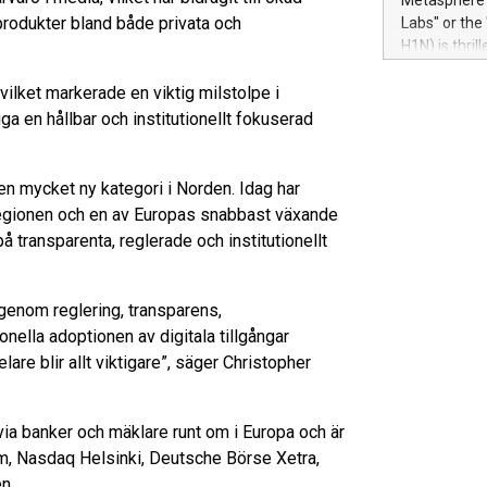
Metasphere L
their data a
produkter bland både privata och
Labs" or th
customers mo
H1N) is thri
Marketers can
Green Bitcoi
natural lang
ilket markerade en viktig milstolpe i
2024 at 2 p.
to join the 
gga en hållbar och institutionellt fokuserad
the fundame
how Bitcoin 
Innovations:
 en mycket ny kategori i Norden. Idag har
Bitcoin min
 regionen och en av Europas snabbast växande
enhance stab
på transparenta, reglerade och institutionellt
payment sys
Compare Bitc
"We're excite
e genom reglering, transparens,
Bitcoin
onella adoptionen av digitala tillgångar
lare blir allt viktigare”, säger Christopher
via banker och mäklare runt om i Europa och är
m, Nasdaq Helsinki, Deutsche Börse Xetra,
n.