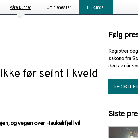
Våre kunder
Om tjenesten
Bli kunde
Følg pre
Registrer deg
sakene fra St
deg av når so
kke før seint i kveld
REGISTRE
Siste pr
jen, og vegen over Haukelifjell vil