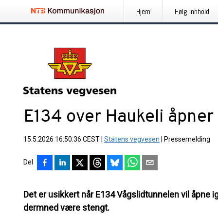
Hjem
Følg innhold
E134 over Haukeli åpner i
15.5.2026 16:50:36 CEST
|
Statens vegvesen
|
Pressemelding
Del
Det er usikkert når E134 Vågslidtunnelen vil åpne ig
dermned være stengt.