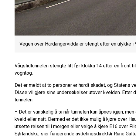
Vegen over Hardangervidda er stengt etter en ulykke i 
Vågslidtunnelen stengte litt før klokka 14 etter en front t
vogntog.
Det er meldt at to personer er hardt skadet, og Statens v
Disse vil gjøre sine undersøkelser utover kvelden. Etter de
tunnelen.
– Det er vanskelig å si når tunnelen kan åpnes igjen, men de
kveld eller natt. Dermed er det ikke mulig å kjøre over Hauk
utsette reisen til i morgen eller velge å kjøre E16 over Fi
Sørlandske, sier fungerende avdelingsdirektør Rune Galt