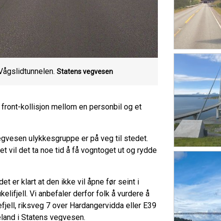
Vågslidtunnelen.
Statens vegvesen
il front-kollisjon mellom en personbil og et
egvesen ulykkesgruppe er på veg til stedet.
t vil det ta noe tid å få vogntoget ut og rydde
t er klart at den ikke vil åpne før seint i
elifjell. Vi anbefaler derfor folk å vurdere å
lefjell, riksveg 7 over Hardangervidda eller E39
eland i Statens vegvesen.