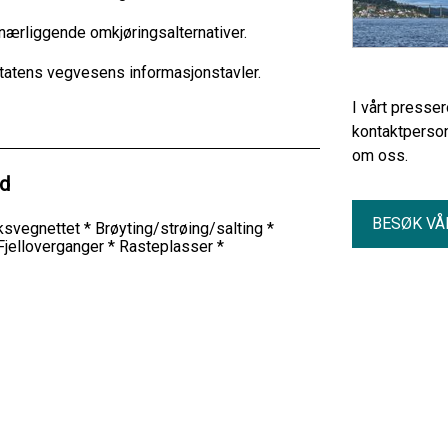
 nærliggende omkjøringsalternativer.
tatens vegvesens informasjonstavler.
I vårt presse
kontaktperson
om oss.
ld
BESØK VÅ
riksvegnettet * Brøyting/strøing/salting *
 Fjelloverganger * Rasteplasser *