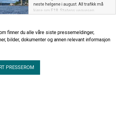
neste helgene i august. All trafikk må
kjøre om E18. Statens vegvesen
oppfordrer trafikantene til å unngå de
mest trafikkerte tidspunktene.
rom finner du alle våre siste pressemeldinger,
er, bilder, dokumenter og annen relevant informasjon
RT PRESSEROM