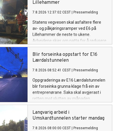
Lillehammer
7.8.2026 12:37:02 CEST
|
Pressemelding
Statens vegvesen skal asfaltere flere
av- og påkjøringsramper ved E6 på
Lillehammer de neste to ukene.
Arbeidene skjer om natta for å redusere
ulempene for trafikantene.
Blir forseinka oppstart for E16
Lærdalstunnelen
7.8.2026 08:52:41 CEST
|
Pressemelding
Oppgraderinga av E16 Lærdalstunnelen
blir forseinka grunna klage frå ein av
entreprenørane. Saka skal avgjerast i
retten mot slutten av månaden.
Langvarig arbeid i
Umskardtunnelen starter mandag
7.8.2026 08:00:00 CEST
|
Pressemelding