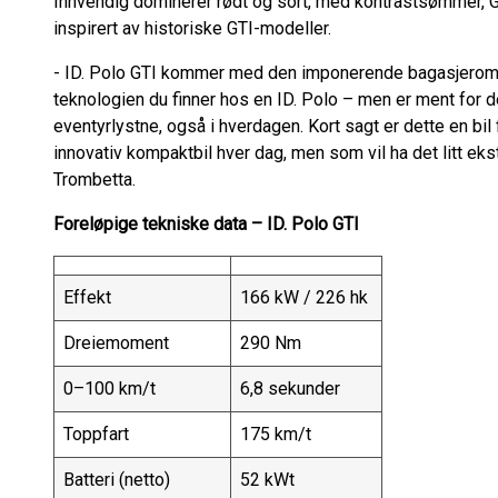
Innvendig dominerer rødt og sort, med kontrastsømmer, 
inspirert av historiske GTI-modeller.
- ID. Polo GTI kommer med den imponerende bagasjeroms
teknologien du finner hos en ID. Polo – men er ment for 
eventyrlystne, også i hverdagen. Kort sagt er dette en bil f
innovativ kompaktbil hver dag, men som vil ha det litt ekstra
Trombetta.
Foreløpige tekniske data – ID. Polo GTI
Effekt
166 kW / 226 hk
Dreiemoment
290 Nm
0–100 km/t
6,8 sekunder
Toppfart
175 km/t
Batteri (netto)
52 kWt