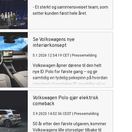
- Et sterkt og sammensveiset team, som
setter kunden først hele året.
Se Volkswagens nye
interiørkonsept
5.1.2026 12:54:19 CET
|
Pressemelding
Volkswagen åpner dørene til den helt
nye ID. Polo for første gang – og gir
samtidig en tydelig pekepinn på hvordan
interiøret i fremtidige ID.-modeller vil se
ut.
Volkswagen Polo gjør elektrisk
comeback
3.9.2025 14:02:36 CEST
|
Pressemelding
50 år etter den første utgaven, kommer
Volkswagens lille storselger tilbake til