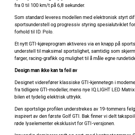
fra 0 til 100 km/t på 6,8 sekunder.
Som standard leveres modellen med elektronisk styrt dif
sportsunderstell og progressiv styring spesialutviklet f
forhold til ID. Polo.
Et nytt GTI-kjøreprogram aktiveres via en knapp på sportsra
understell til maksimal sportslighet, samtidig som skje
farger, racing-grafikk og mulighet til å måle egne rundetid
Design man ikke kan ta feil av
Designet viderefører klassiske GTI-kjennetegn i moderne 
fra tidligere GTI-modeller, mens nye IQ.LIGHT LED Matrix
bilen et tydelig elektrisk uttrykk.
Den sportslige profilen understrekes av 19-tommers felge
inspirert av den første Golf GTI. Bak finner vi delt takspo
røde lyselementer eksklusivt for GTI-versjonen.