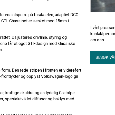
ferensialsperre på forakselen, adaptivt DCC-
or GTI. Chassiset er senket med 15mm i
I vårt presse
kontaktperson
ttet. Da justeres drivlinje, styring og
om oss.
rmene får et eget GTI-design med klassiske
er.
BESØK VÅ
form. Den røde stripen i fronten er videreført
-frontlykter og opplyst Volkswagen-logo gir
r, kraftige skuldre og en tydelig C-stolpe
iler, spesialutviklet diffusor og baklys med