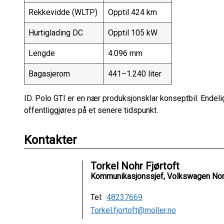
Rekkevidde (WLTP)
Opptil 424 km
Hurtiglading DC
Opptil 105 kW
Lengde
4.096 mm
Bagasjerom
441–1.240 liter
ID. Polo GTI er en nær produksjonsklar konseptbil. Endel
offentliggjøres på et senere tidspunkt.
Kontakter
Torkel Nohr Fjørtoft
Kommunikasjonssjef, Volkswagen No
Tel:
48237669
Torkel.fjortoft@moller.no