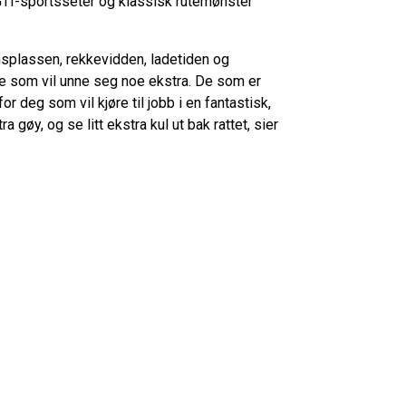
GTI-sportsseter og klassisk rutemønster
plassen, rekkevidden, ladetiden og
de som vil unne seg noe ekstra. De som er
or deg som vil kjøre til jobb i en fantastisk,
 gøy, og se litt ekstra kul ut bak rattet, sier