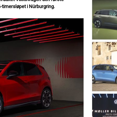
-timersløpet i Nürburgring.