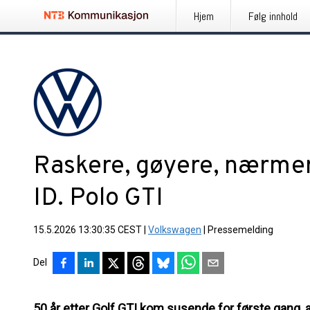
Hjem
Følg innhold
Raskere, gøyere, nærmer
ID. Polo GTI
15.5.2026 13:30:35 CEST
|
Volkswagen
|
Pressemelding
Del
50 år etter Golf GTI kom susende for første gang,