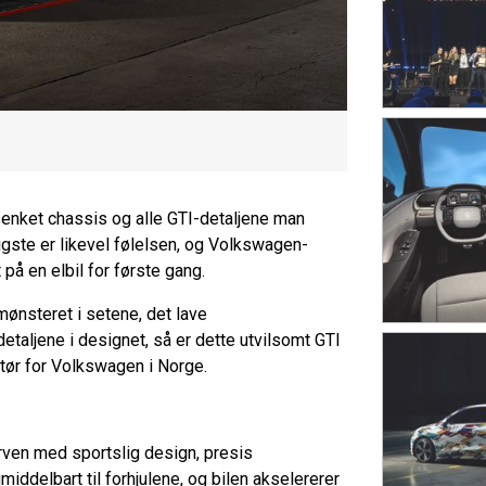
senket chassis og alle GTI-detaljene man
igste er likevel følelsen, og Volkswagen-
t på en elbil for første gang.
 mønsteret i setene, det lave
etaljene i designet, så er dette utvilsomt GTI
ektør for Volkswagen i Norge.
arven med sportslig design, presis
ddelbart til forhjulene, og bilen akselererer