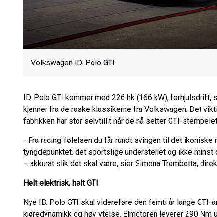
Volkswagen ID. Polo GTI
ID. Polo GTI kommer med 226 hk (166 kW), forhjulsdrift, 
kjenner fra de raske klassikerne fra Volkswagen. Det vikt
fabrikken har stor selvtillit når de nå setter GTI-stempele
- Fra racing-følelsen du får rundt svingen til det ikoniske
tyngdepunktet, det sportslige understellet og ikke minst d
– akkurat slik det skal være, sier Simona Trombetta, dir
Helt elektrisk, helt GTI
Nye ID. Polo GTI skal videreføre den femti år lange GTI-
kjøredynamikk og høy ytelse. Elmotoren leverer 290 Nm umi