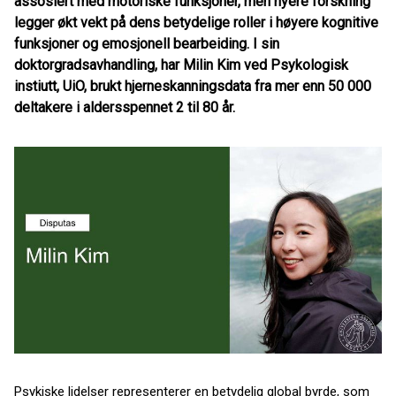
assosiert med motoriske funksjoner, men nyere forskning
legger økt vekt på dens betydelige roller i høyere kognitive
funksjoner og emosjonell bearbeiding. I sin
doktorgradsavhandling, har Milin Kim ved Psykologisk
instiutt, UiO, brukt hjerneskanningsdata fra mer enn 50 000
deltakere i aldersspennet 2 til 80 år.
Psykiske lidelser representerer en betydelig global byrde, som