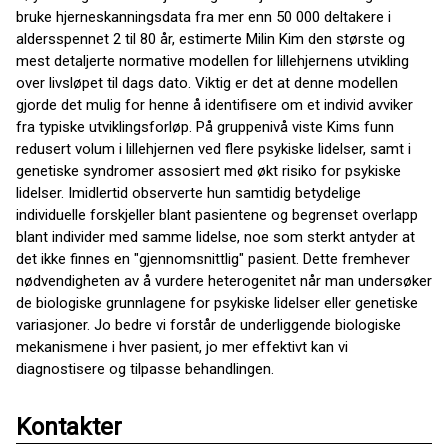
bruke hjerneskanningsdata fra mer enn 50 000 deltakere i
aldersspennet 2 til 80 år, estimerte Milin Kim den største og
mest detaljerte normative modellen for lillehjernens utvikling
over livsløpet til dags dato. Viktig er det at denne modellen
gjorde det mulig for henne å identifisere om et individ avviker
fra typiske utviklingsforløp. På gruppenivå viste Kims funn
redusert volum i lillehjernen ved flere psykiske lidelser, samt i
genetiske syndromer assosiert med økt risiko for psykiske
lidelser. Imidlertid observerte hun samtidig betydelige
individuelle forskjeller blant pasientene og begrenset overlapp
blant individer med samme lidelse, noe som sterkt antyder at
det ikke finnes en "gjennomsnittlig" pasient. Dette fremhever
nødvendigheten av å vurdere heterogenitet når man undersøker
de biologiske grunnlagene for psykiske lidelser eller genetiske
variasjoner. Jo bedre vi forstår de underliggende biologiske
mekanismene i hver pasient, jo mer effektivt kan vi
diagnostisere og tilpasse behandlingen.
Kontakter