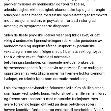
påvirker millioner av mennesker og fører til lidelse,
arbeidsledighet, økt dødelighet, økonomiske tap og anstrengte
relasjoner. Mens mange medisinske spesialiteter gjør fremskritt
mot presisjonsmedisin, er psykiatrien fortsatt i stor grad
avhengig av symptombaserte diagnoser.
Siden de fleste psykiske lidelser viser seg tidlig i livet, er det
viktig å undersøke hjerneutviklingen i de kritiske periodene av
barndommen og ungdomsårene. Inspirert av pediatriske
vekstdiagrammer som følger med på barnets vekt og høyde
for å vurdere vekst i forhold til normative
befolkningsstandarder, kan lignende metoder brukes på
hjernescanningsdata fra tusenvis av individer. Dette muliggjør
opprettelsen av vekstdiagrammer for hjerne-struktur gjennom
livsløpet, en teknikk kjent som normativ modellering.
I sin doktorgradsavhandling fokuserte Milin Kim på lillehjernen,
som ligger ved hodets bunn. Historisk sett har lillehjernen først
og fremst vært assosiert med motoriske funksjoner, men
nyere forskning legger økt vekt på dens betydelige roller i
høyere kognitive funksjoner og emosjonell bearbeiding. Ved å