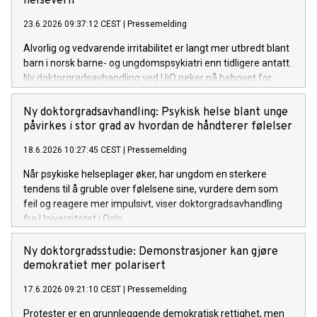
helsevern
23.6.2026 09:37:12 CEST
|
Pressemelding
Alvorlig og vedvarende irritabilitet er langt mer utbredt blant
barn i norsk barne- og ungdomspsykiatri enn tidligere antatt.
Ny doktorgradsavhandling ved UiO peker på behovet for
tidlig identifisering samt tiltak som retter seg mot både
barnets reguleringsvansker og foreldrenes belastning.
Ny doktorgradsavhandling: Psykisk helse blant unge
påvirkes i stor grad av hvordan de håndterer følelser
18.6.2026 10:27:45 CEST
|
Pressemelding
Når psykiske helseplager øker, har ungdom en sterkere
tendens til å gruble over følelsene sine, vurdere dem som
feil og reagere mer impulsivt, viser doktorgradsavhandling
fra Universitetet i Oslo.
Ny doktorgradsstudie: Demonstrasjoner kan gjøre
demokratiet mer polarisert
17.6.2026 09:21:10 CEST
|
Pressemelding
Protester er en grunnleggende demokratisk rettighet, men