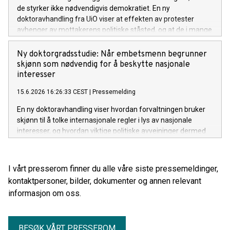
de styrker ikke nødvendigvis demokratiet. En ny
doktoravhandling fra UiO viser at effekten av protester
avhenger av mottakerens politiske ståsted, og at de i mange
tilfeller kan bidra til økt polarisering snarere enn bredere
demokratisk mobilisering.
Ny doktorgradsstudie: Når embetsmenn begrunner
skjønn som nødvendig for å beskytte nasjonale
interesser
15.6.2026 16:26:33 CEST
|
Pressemelding
En ny doktoravhandling viser hvordan forvaltningen bruker
skjønn til å tolke internasjonale regler i lys av nasjonale
interesser, og hvordan viktige politiske avveininger dermed
flyttes fra folkevalgte organer til embetsverket.
I vårt presserom finner du alle våre siste pressemeldinger,
kontaktpersoner, bilder, dokumenter og annen relevant
informasjon om oss.
BESØK VÅRT PRESSEROM