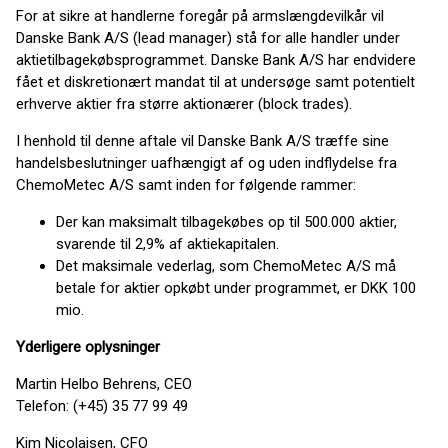
For at sikre at handlerne foregår på armslængdevilkår vil
Danske Bank A/S (lead manager) stå for alle handler under
aktietilbagekøbsprogrammet. Danske Bank A/S har endvidere
fået et diskretionært mandat til at undersøge samt potentielt
erhverve aktier fra større aktionærer (block trades).
I henhold til denne aftale vil Danske Bank A/S træffe sine
handelsbeslutninger uafhængigt af og uden indflydelse fra
ChemoMetec A/S samt inden for følgende rammer:
Der kan maksimalt tilbagekøbes op til 500.000 aktier,
svarende til 2,9% af aktiekapitalen.
Det maksimale vederlag, som ChemoMetec A/S må
betale for aktier opkøbt under programmet, er DKK 100
mio.
Yderligere oplysninger
Martin Helbo Behrens, CEO
Telefon: (+45) 35 77 99 49
Kim Nicolajsen, CFO