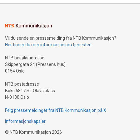
mining.Energy Market Dynamics: Explore how Bitcoin mining
interacts with energy markets.Sustainable Innovations:
Learn about our efforts to promote sustainability in Bitcoin
mining.Sound Money: Discover how tamper-proof currency
can enhance stability.Efficient Payment Rails: See how fast,
neutral payment systems support humanitarian
Vil du sende en pressemelding fra NTB Kommunikasjon?
projects.Carbon Footprint: Compare Bitcoin's environmental
Her finner du mer informasjon om tjenesten
impact with traditional banking. "We're excited to host this
event and dive into the critical topics of Bitcoin
NTB besøksadresse
Skippergata 24 (Pressens hus)
0154 Oslo
NTB postadresse
Boks 6817 St. Olavs plass
N-0130 Oslo
Følg pressemeldinger fra NTB Kommunikasjon på X
Informasjonskapsler
©
NTB Kommunikasjon
2026