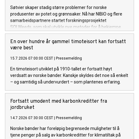
Søtvier skaper stadig større problemer for norske
produsenter av potet og grønnsaker. Nå har NIBIO og flere
samarbeidspartnere startet forskningsprosjektet
SOLWeeds, som skal utvikle nye metoder for å bekjempe
ugraset og redusere kostnadene for dyrkerne.
En over hundre år gammel timoteisort kan fortsatt
være best
15.7.2026 07:00:00 CEST
|
Pressemelding
En timoteisort utviklet på 1910-tallet er fortsatt høyt
verdsatt av norske bønder. Kanskje skyldes det noe så enkelt
– og samtidig så undervurdert – som plantenes erfaring.
Fortsatt umodent med karbonkreditter fra
jordbruket
14.7.2026 07:30:00 CEST
|
Pressemelding
Norske bønder har foreløpig begrensede muligheter til å
tjene penger på salg av karbonkreditter for klimatiltak på