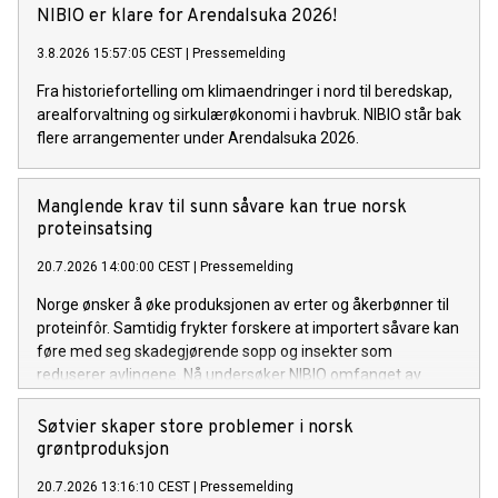
NIBIO er klare for Arendalsuka 2026!
3.8.2026 15:57:05 CEST
|
Pressemelding
Fra historiefortelling om klimaendringer i nord til beredskap,
arealforvaltning og sirkulærøkonomi i havbruk. NIBIO står bak
flere arrangementer under Arendalsuka 2026.
Manglende krav til sunn såvare kan true norsk
proteinsatsing
20.7.2026 14:00:00 CEST
|
Pressemelding
Norge ønsker å øke produksjonen av erter og åkerbønner til
proteinfôr. Samtidig frykter forskere at importert såvare kan
føre med seg skadegjørende sopp og insekter som
reduserer avlingene. Nå undersøker NIBIO omfanget av
problemet og mulige tiltak.
Søtvier skaper store problemer i norsk
grøntproduksjon
20.7.2026 13:16:10 CEST
|
Pressemelding