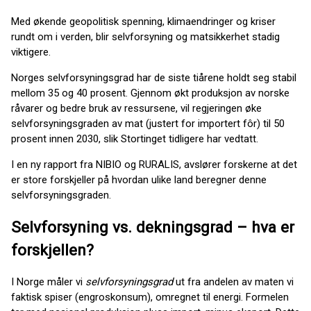
Med økende geopolitisk spenning, klimaendringer og kriser
rundt om i verden, blir selvforsyning og matsikkerhet stadig
viktigere.
Norges selvforsyningsgrad har de siste tiårene holdt seg stabil
mellom 35 og 40 prosent. Gjennom økt produksjon av norske
råvarer og bedre bruk av ressursene, vil regjeringen øke
selvforsyningsgraden av mat (justert for importert fôr) til 50
prosent innen 2030, slik Stortinget tidligere har vedtatt.
I en ny rapport fra NIBIO og RURALIS, avslører forskerne at det
er store forskjeller på hvordan ulike land beregner denne
selvforsyningsgraden.
Selvforsyning vs. dekningsgrad – hva er
forskjellen?
I Norge måler vi
selvforsyningsgrad
ut fra andelen av maten vi
faktisk spiser (engroskonsum), omregnet til energi. Formelen