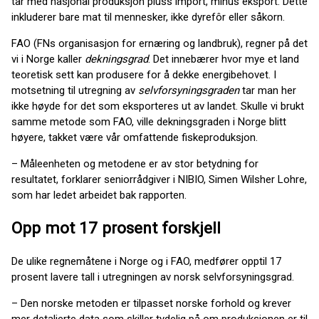
tar med nasjonal produksjon pluss import, minus eksport. Dette
inkluderer bare mat til mennesker, ikke dyrefôr eller såkorn.
FAO (FNs organisasjon for ernæring og landbruk), regner på det
vi i Norge kaller
dekningsgrad
. Det innebærer hvor mye et land
teoretisk sett kan produsere for å dekke energibehovet. I
motsetning til utregning av
selvforsyningsgraden
tar man her
ikke høyde for det som eksporteres ut av landet. Skulle vi brukt
samme metode som FAO, ville dekningsgraden i Norge blitt
høyere, takket være vår omfattende fiskeproduksjon.
– Måleenheten og metodene er av stor betydning for
resultatet, forklarer seniorrådgiver i NIBIO, Simen Wilsher Lohre,
som har ledet arbeidet bak rapporten.
Opp mot 17 prosent forskjell
De ulike regnemåtene i Norge og i FAO, medfører opptil 17
prosent lavere tall i utregningen av norsk selvforsyningsgrad.
– Den norske metoden er tilpasset norske forhold og krever
mer detaljerte data som skiller tydelig på om produksjonen er til