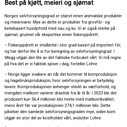
Best på kjøtt, meieri og sjømat
Norges selvforsyningsgrad er størst innen animalske produkter
og meierivarer. Mye av dette er produkter fra grovfôr- og
beitebasert husdyrhold med sau og ku. Vi er også sterke på
sjømat, grunnet vår ekspertise innen fiskeoppdrett.
– Fiskeoppdrett er imidlertid i stor grad basert på importert fôr,
og har derfor lite å si for beregning av selvforsyningsgrad. I
tillegg utgjør den lite av det faktiske forbruket vårt. Vi må regne
på hva det er vi faktisk spiser i dag, forteller Lohre.
– Norge ligger svakere an når det kommer til kornproduksjon
og hagebruksproduksjon, hvor selvforsyningen er betydelig
lavere. Kornproduksjonen avhenger sterkt av værforhold, og
mengden matkorn varierer drastisk fra år til år. I 2023 ble det
produsert kun 56,4 millioner kilo hvete med matkornkvalitet,
mens året før var produksjonen 274,1 millioner kilo. Dette
påvirker den samlede selvforsyningsgraden mye, siden korn
utgjør en stor del av kostholdet vårt, avslutter Lohre.