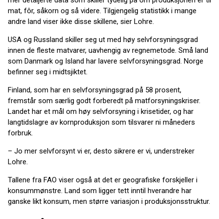
mat, fôr, såkorn og så videre. Tilgjengelig statistikk i mange
andre land viser ikke disse skillene, sier Lohre.
USA og Russland skiller seg ut med høy selvforsyningsgrad
innen de fleste matvarer, uavhengig av regnemetode. Små land
som Danmark og Island har lavere selvforsyningsgrad. Norge
befinner seg i midtsjiktet.
Finland, som har en selvforsyningsgrad på 58 prosent,
fremstår som særlig godt forberedt på matforsyningskriser.
Landet har et mål om høy selvforsyning i krisetider, og har
langtidslagre av kornproduksjon som tilsvarer ni måneders
forbruk.
– Jo mer selvforsynt vi er, desto sikrere er vi, understreker
Lohre.
Tallene fra FAO viser også at det er geografiske forskjeller i
konsummønstre. Land som ligger tett inntil hverandre har
ganske likt konsum, men større variasjon i produksjonsstruktur.