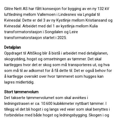
Glitre Nett AS har fått konsesjon for bygging av en ny 132 kV
luftledning mellom Vallemoen i Lindesnes via Lyngdal til
Kvinesdal. Dette er del 3 av ny Kystlinje mellom Kristiansand og
Kvinesdal. Arbeidet med del 1 av kystlinja mellom Kulia
transformatorstasjon i Songdalen og Leire
transformatorstasjon startet i 2025.
Detaljplan
Oppdraget til AltiSkog blir å bistå i arbeidet med detaljplanen,
skogrydding, hogst og omsetningen av tømmer. Det skal
kartlegges hvor det er skog som må transporteres ut, og hva
som må til av adkomst for å få dette til. Det er også behov for
å kartlegge oversikt over hvor tømmeret som hugges kan
lagres midlertidig.
Stort tømmervolum
Det takserte tømmervolumet som skal avvirkes i
ledningstrasen er ca. 10.600 kubikkmeter nyttbart tømmer. I
tillegg vil det bli hogst i og langs ved veier som skal benyttes i
forbindelse med både hogst og ledningsbygging. Skogen i og