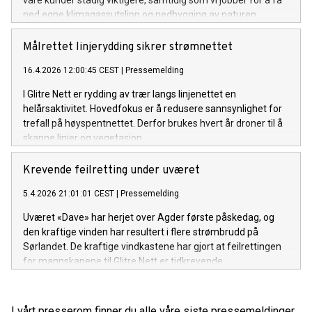
ned egne klimagassutslipp og nedbygging av naturen.
Målrettet linjerydding sikrer strømnettet
16.4.2026 12:00:45 CEST
|
Pressemelding
I Glitre Nett er rydding av trær langs linjenettet en
helårsaktivitet. Hovedfokus er å redusere sannsynlighet for
trefall på høyspentnettet. Derfor brukes hvert år droner til å
skanne linjer og vegetasjon.
Krevende feilretting under uværet
5.4.2026 21:01:01 CEST
|
Pressemelding
Uværet «Dave» har herjet over Agder første påskedag, og
den kraftige vinden har resultert i flere strømbrudd på
Sørlandet. De kraftige vindkastene har gjort at feilrettingen
for mannskapene til Glitre Nett er tidkrevende.
I vårt presserom finner du alle våre siste pressemeldinger,