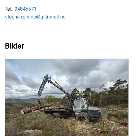
Tel:
94845571
stephan.grinde@glitrenett.no
Bilder