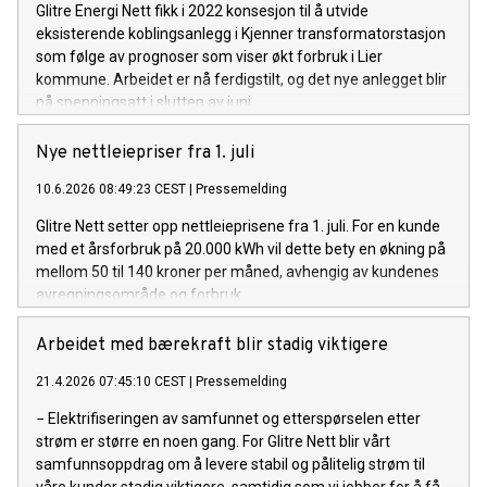
Glitre Energi Nett fikk i 2022 konsesjon til å utvide
eksisterende koblingsanlegg i Kjenner transformatorstasjon
som følge av prognoser som viser økt forbruk i Lier
kommune. Arbeidet er nå ferdigstilt, og det nye anlegget blir
nå spenningsatt i slutten av juni.
Nye nettleiepriser fra 1. juli
10.6.2026 08:49:23 CEST
|
Pressemelding
Glitre Nett setter opp nettleieprisene fra 1. juli. For en kunde
med et årsforbruk på 20.000 kWh vil dette bety en økning på
mellom 50 til 140 kroner per måned, avhengig av kundenes
avregningsområde og forbruk.
Arbeidet med bærekraft blir stadig viktigere
21.4.2026 07:45:10 CEST
|
Pressemelding
− Elektrifiseringen av samfunnet og etterspørselen etter
strøm er større en noen gang. For Glitre Nett blir vårt
samfunnsoppdrag om å levere stabil og pålitelig strøm til
våre kunder stadig viktigere, samtidig som vi jobber for å få