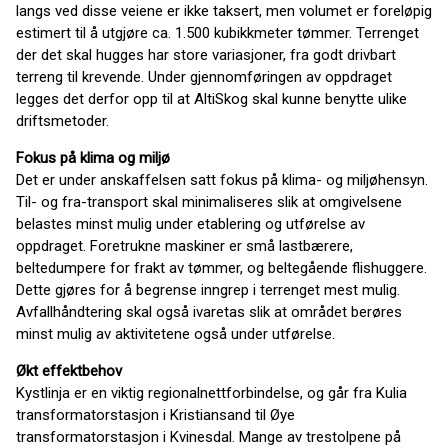
langs ved disse veiene er ikke taksert, men volumet er foreløpig
estimert til å utgjøre ca. 1.500 kubikkmeter tømmer. Terrenget
der det skal hugges har store variasjoner, fra godt drivbart
terreng til krevende. Under gjennomføringen av oppdraget
legges det derfor opp til at AltiSkog skal kunne benytte ulike
driftsmetoder.
Fokus på klima og miljø
Det er under anskaffelsen satt fokus på klima- og miljøhensyn.
Til- og fra-transport skal minimaliseres slik at omgivelsene
belastes minst mulig under etablering og utførelse av
oppdraget. Foretrukne maskiner er små lastbærere,
beltedumpere for frakt av tømmer, og beltegående flishuggere.
Dette gjøres for å begrense inngrep i terrenget mest mulig.
Avfallhåndtering skal også ivaretas slik at området berøres
minst mulig av aktivitetene også under utførelse.
Økt effektbehov
Kystlinja er en viktig regionalnettforbindelse, og går fra Kulia
transformatorstasjon i Kristiansand til Øye
transformatorstasjon i Kvinesdal. Mange av trestolpene på