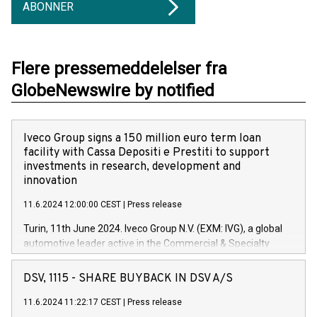
ABONNER
Flere pressemeddelelser fra
GlobeNewswire by notified
Iveco Group signs a 150 million euro term loan
facility with Cassa Depositi e Prestiti to support
investments in research, development and
innovation
11.6.2024 12:00:00 CEST
|
Press release
Turin, 11th June 2024. Iveco Group N.V. (EXM: IVG), a global
automotive leader active in the Commercial & Specialty
Vehicles, Powertrain and related Financial Services arenas,
has successfully signed a term loan facility of 150 million
DSV, 1115 - SHARE BUYBACK IN DSV A/S
euros with Cassa Depositi e Prestiti (CDP), for the creation of
new projects in Italy dedicated to research, development and
11.6.2024 11:22:17 CEST
|
Press release