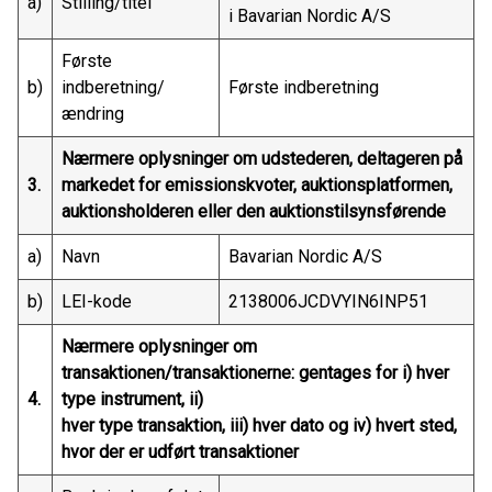
a)
Stilling/titel
i Bavarian Nordic A/S
Første
b)
indberetning/
Første indberetning
ændring
Nærmere oplysninger om udstederen, deltageren på
3.
markedet for emissionskvoter, auktionsplatformen,
auktionsholderen eller den auktionstilsynsførende
a)
Navn
Bavarian Nordic A/S
b)
LEI-kode
2138006JCDVYIN6INP51
Nærmere oplysninger om
transaktionen/transaktionerne: gentages for i) hver
4.
type instrument, ii)
hver type transaktion, iii) hver dato og iv) hvert sted,
hvor der er udført transaktioner