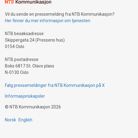
mining.Sound Money: Discover how tamper-proof currency
can enhance stability.Efficient Payment Rails: See how fast,
neutral payment systems support humanitarian
Vil du sende en pressemelding fra NTB Kommunikasjon?
projects.Carbon Footprint: Compare Bitcoin's environmental
Her finner du mer informasjon om tjenesten
impact with traditional banking. "We're excited to host this
event and dive into the critical topics of Bitcoin
NTB besøksadresse
Skippergata 24 (Pressens hus)
0154 Oslo
NTB postadresse
Boks 6817 St. Olavs plass
N-0130 Oslo
Følg pressemeldinger fra NTB Kommunikasjon på X
Informasjonskapsler
©
NTB Kommunikasjon
2026
Norsk
English