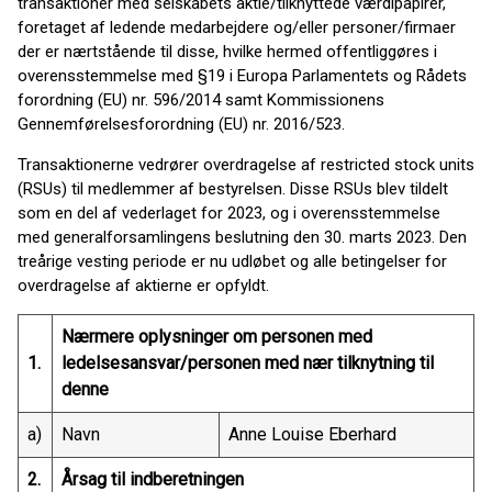
transaktioner med selskabets aktie/tilknyttede værdipapirer,
foretaget af ledende medarbejdere og/eller personer/firmaer
der er nærtstående til disse, hvilke hermed offentliggøres i
overensstemmelse med §19 i Europa Parlamentets og Rådets
forordning (EU) nr. 596/2014 samt Kommissionens
Gennemførelsesforordning (EU) nr. 2016/523.
Transaktionerne vedrører overdragelse af restricted stock units
(RSUs) til medlemmer af bestyrelsen. Disse RSUs blev tildelt
som en del af vederlaget for 2023, og i overensstemmelse
med generalforsamlingens beslutning den 30. marts 2023. Den
treårige vesting periode er nu udløbet og alle betingelser for
overdragelse af aktierne er opfyldt.
Nærmere oplysninger om personen med
1.
ledelsesansvar/personen med nær tilknytning til
denne
a)
Navn
Anne Louise Eberhard
2.
Årsag til indberetningen