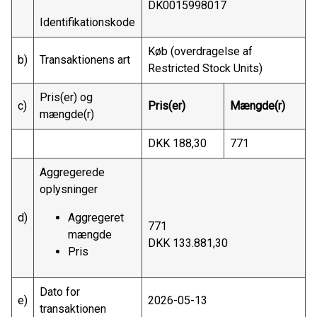
DK0015998017
Identifikationskode
Køb (overdragelse af
b)
Transaktionens art
Restricted Stock Units)
Pris(er) og
c)
Pris(er)
Mængde(r)
mængde(r)
DKK 188,30
771
Aggregerede
oplysninger
d)
Aggregeret
771
mængde
DKK 133.881,30
Pris
Dato for
e)
2026-05-13
transaktionen