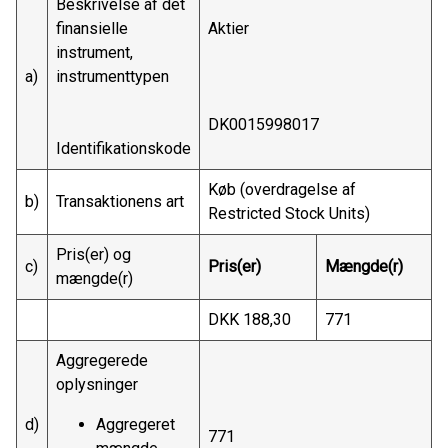
Beskrivelse af det
finansielle
Aktier
instrument,
a)
instrumenttypen
DK0015998017
Identifikationskode
Køb (overdragelse af
b)
Transaktionens art
Restricted Stock Units)
Pris(er) og
c)
Pris(er)
Mængde(r)
mængde(r)
DKK 188,30
771
Aggregerede
oplysninger
d)
Aggregeret
771