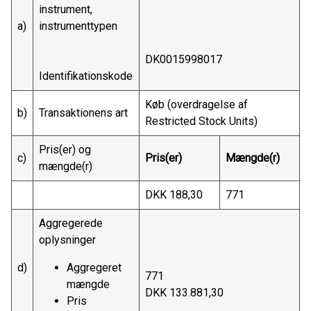
instrument,
a)
instrumenttypen
DK0015998017
Identifikationskode
Køb (overdragelse af
b)
Transaktionens art
Restricted Stock Units)
Pris(er) og
c)
Pris(er)
Mængde(r)
mængde(r)
DKK 188,30
771
Aggregerede
oplysninger
d)
Aggregeret
771
mængde
DKK 133.881,30
Pris