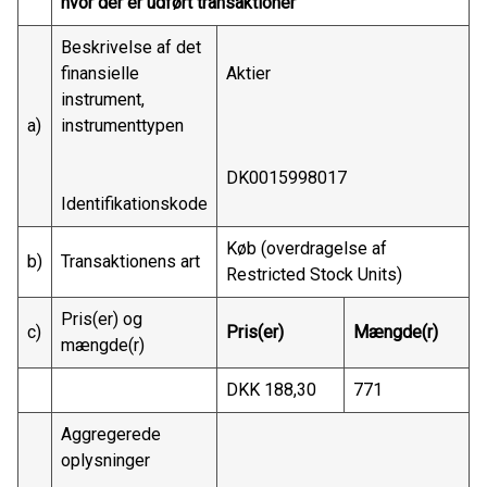
hvor der er udført transaktioner
Beskrivelse af det
finansielle
Aktier
instrument,
a)
instrumenttypen
DK0015998017
Identifikationskode
Køb (overdragelse af
b)
Transaktionens art
Restricted Stock Units)
Pris(er) og
c)
Pris(er)
Mængde(r)
mængde(r)
DKK 188,30
771
Aggregerede
oplysninger