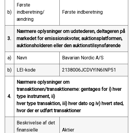
Første
b)
indberetning/
Første indberetning
ændring
Nærmere oplysninger om udstederen, deltageren på
3.
markedet for emissionskvoter, auktionsplatformen,
auktionsholderen eller den auktionstilsynsførende
a)
Navn
Bavarian Nordic A/S
b)
LEI-kode
2138006JCDVYIN6INP51
Nærmere oplysninger om
transaktionen/transaktionerne: gentages for i) hver
4.
type instrument, ii)
hver type transaktion, iii) hver dato og iv) hvert sted,
hvor der er udført transaktioner
Beskrivelse af det
finansielle
Aktier