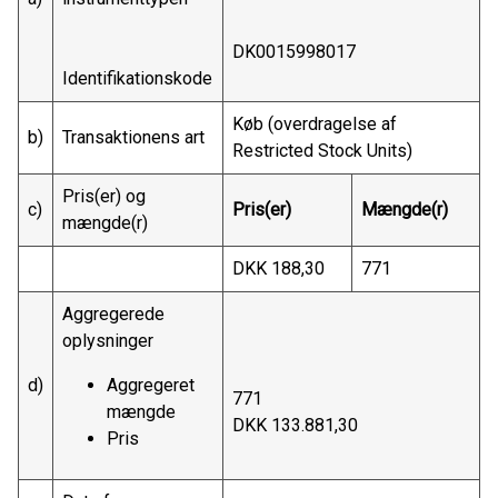
DK0015998017
Identifikationskode
Køb (overdragelse af
b)
Transaktionens art
Restricted Stock Units)
Pris(er) og
c)
Pris(er)
Mængde(r)
mængde(r)
DKK 188,30
771
Aggregerede
oplysninger
d)
Aggregeret
771
mængde
DKK 133.881,30
Pris