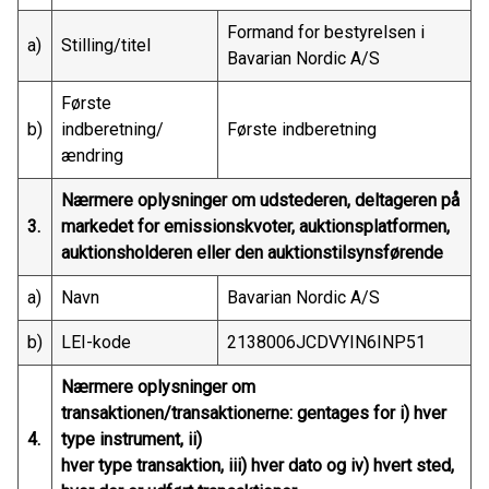
Formand for bestyrelsen i
a)
Stilling/titel
Bavarian Nordic A/S
Første
b)
indberetning/
Første indberetning
ændring
Nærmere oplysninger om udstederen, deltageren på
3.
markedet for emissionskvoter, auktionsplatformen,
auktionsholderen eller den auktionstilsynsførende
a)
Navn
Bavarian Nordic A/S
b)
LEI-kode
2138006JCDVYIN6INP51
Nærmere oplysninger om
transaktionen/transaktionerne: gentages for i) hver
4.
type instrument, ii)
hver type transaktion, iii) hver dato og iv) hvert sted,