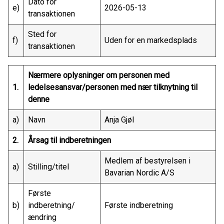
Dato for
e)
2026-05-13
transaktionen
Sted for
f)
Uden for en markedsplads
transaktionen
Nærmere oplysninger om personen med
1.
ledelsesansvar/personen med nær tilknytning til
denne
a)
Navn
Anja Gjøl
2.
Årsag til indberetningen
Medlem af bestyrelsen i
a)
Stilling/titel
Bavarian Nordic A/S
Første
b)
indberetning/
Første indberetning
ændring