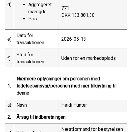
d)
Aggregeret
771
mængde
DKK 133.881,30
Pris
Dato for
e)
2026-05-13
transaktionen
Sted for
f)
Uden for en markedsplads
transaktionen
Nærmere oplysninger om personen med
1.
ledelsesansvar/personen med nær tilknytning til
denne
a)
Navn
Heidi Hunter
2.
Årsag til indberetningen
Næstformand for bestyrelsen