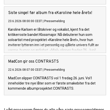
Siste singel før album fra «Karoline hele året»!
23.6.2026 08:00:00 CEST
|
Pressemelding
Karoline Karlsen er låtskriver og vokalist, kjent fra det
kritikerroste bandet Klossmajor. Nå debuterer hun som
soloartist med prosjektet «Karoline hele året», hvor hun
inviterer lytteren inn i et personlig og ujålete univers fullt av
varme, humor og ærlighet. «Mail» slippes fredag 26. Juni!
MadCon gir oss CONTRASTS
22.6.2026 08:07:00 CEST
|
Pressemelding
MadCon slipper CONTRASTS vol 1 fredag 26. juni. Vol1
inneholder tre nye låter som er første smakebiter fra det
kommende albumprosjektet CONTRASTS.
I vårt presserom finner du alle våre siste pressemeldinger,