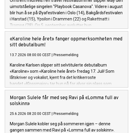
Omtrent midtveis i en travel festivalsommer slipper May den
uimotståelige singelen "Playbook Casanova". Videre i august
blir hun å se på Øyafestivalen i Oslo (14), Bakgårdsfestivalen
i Harstad (15), Ypsilon i Drammen (22) og Rakettnatt i
Tromsø (28). Og 5. september avslutter hun
festivalsesongen med Spirefest i Ålesund.
«Karoline hele året» fanger oppmerksomheten med
sitt debutalbum!
13.7.2026 08:00:00 CEST
|
Pressemelding
Karoline Karlsen slipper sitt selvtitulerte debutalbum
«Karoline» som «Karoline hele året» fredag 17. Juli! Som
låtskriver og vokalist, kjent fra det kritikerroste
bandet «Klossmajor» tar hun nå for alvor sin plass som
soloartist. Lytteren inviteres inn i et personlig og ujålete
univers fullt av varme, humor og ærlighet.
Morgan Sulele får med seg Ravi på «Lomma full av
solskinn»
25.6.2026 08:20:00 CEST
|
Pressemelding
Morgan Sulele kobler seg på sommeren igjen – denne
gangen sammen med Ravi på «Lomma full av solskinn».