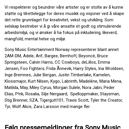
Vi respekterer og beundrer våre artister og er stolte av å kunne
støtte og tilrettelegge for deres musikk og visjoner ved å skape
det rette grunnlaget for kreativitet, vekst og utvikling. Som
selskap bestreber vi å gi våre ansatte et godt og stimulerende
arbeidsmiljø, og vi ønsker å ha fokus på inkludering, likeverd,
mangfold, mental helse og miljø.
Sony Music Entertainment Norway representerer blant annet
2AM-DM, Adele, Arif, Bargee, Bernhoft, Beyoncé, Bruce
Springsteen, Calvin Harris, CC Cowboys, deLillos, Emma
Jensen, Foo Fighters, Frida Ånnevik, Harry Styles, Ina Wroldsen,
Inge Bremnes, Julie Bergan, Justin Timberlake, Kamelen,
Klossmajor, Kurt Nilsen, Kygo, Labrinth, Madeléne, Maria Mena,
Matilda, May, Miley Cyrus, Morgan Sulele, Nora Jabri, Peder
Elias, P!nk, Rosalia, Silje Nergaard, Spelloppmaker, Staysman,
Stig Brenner, SZA, Tigergutt101, Travis Scott, Tyler the Creator,
Tyr, Wolf Alice, Zara Larsson med mange fler.
Følg pressemeldinger fra Sony Music