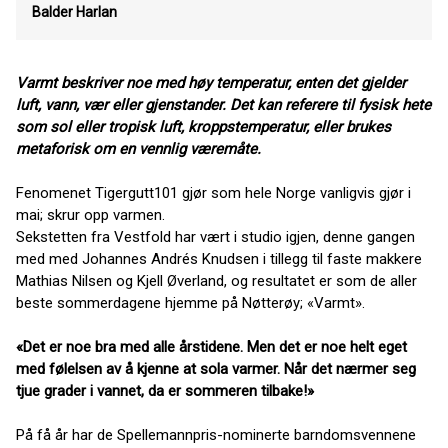
Balder Harlan
Varmt beskriver noe med høy temperatur, enten det gjelder
luft, vann, vær eller gjenstander. Det kan referere til fysisk hete
som sol eller tropisk luft, kroppstemperatur, eller brukes
metaforisk om en vennlig væremåte.
Fenomenet Tigergutt101 gjør som hele Norge vanligvis gjør i
mai; skrur opp varmen.
Sekstetten fra Vestfold har vært i studio igjen, denne gangen
med med Johannes Andrés Knudsen i tillegg til faste makkere
Mathias Nilsen og Kjell Øverland, og resultatet er som de aller
beste sommerdagene hjemme på Nøtterøy; «Varmt».
«Det er noe bra med alle årstidene. Men det er noe helt eget
med følelsen av å kjenne at sola varmer. Når det nærmer seg
tjue grader i vannet, da er sommeren tilbake!»
På få år har de Spellemannpris-nominerte barndomsvennene