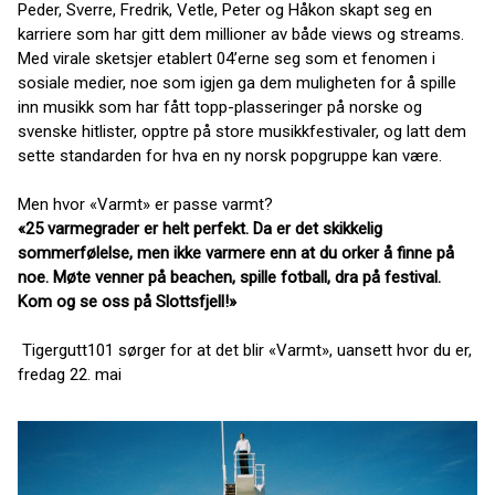
Peder, Sverre, Fredrik, Vetle, Peter og Håkon skapt seg en
karriere som har gitt dem millioner av både views og streams.
Med virale sketsjer etablert 04’erne seg som et fenomen i
sosiale medier, noe som igjen ga dem muligheten for å spille
inn musikk som har fått topp-plasseringer på norske og
svenske hitlister, opptre på store musikkfestivaler, og latt dem
sette standarden for hva en ny norsk popgruppe kan være.
Men hvor «Varmt» er passe varmt?
«25 varmegrader er helt perfekt. Da er det skikkelig
sommerfølelse, men ikke varmere enn at du orker å finne på
noe. Møte venner på beachen, spille fotball, dra på festival.
Kom og se oss på Slottsfjell!»
Tigergutt101 sørger for at det blir «Varmt», uansett hvor du er,
fredag 22. mai