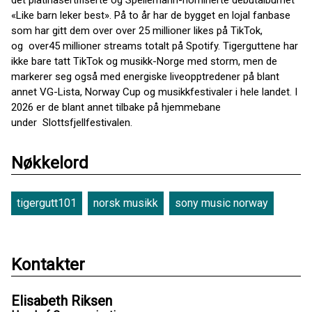
det platinasertifiserte og Spellemann-nominerte debutalbumet
«Like barn leker best». På to år har de bygget en lojal fanbase
som har gitt dem over over 25 millioner likes på TikTok,
og over45 millioner streams totalt på Spotify. Tigerguttene har
ikke bare tatt TikTok og musikk-Norge med storm, men de
markerer seg også med energiske liveopptredener på blant
annet VG-Lista, Norway Cup og musikkfestivaler i hele landet. I
2026 er de blant annet tilbake på hjemmebane
under Slottsfjellfestivalen.
Nøkkelord
tigergutt101
norsk musikk
sony music norway
Kontakter
Elisabeth Riksen