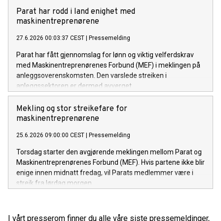
Parat har rodd i land enighet med
maskinentreprenørene
27.6.2026 00:03:37 CEST
|
Pressemelding
Parat har fått gjennomslag for lønn og viktig velferdskrav
med Maskinentreprenørenes Forbund (MEF) i meklingen på
anleggsoverenskomsten. Den varslede streiken i
anleggssektoren er dermed avverget.
Mekling og stor streikefare for
maskinentreprenørene
25.6.2026 09:00:00 CEST
|
Pressemelding
Torsdag starter den avgjørende meklingen mellom Parat og
Maskinentreprenørenes Forbund (MEF). Hvis partene ikke blir
enige innen midnatt fredag, vil Parats medlemmer være i
streik fra lørdag morgen.
I vårt presserom finner du alle våre siste pressemeldinger,