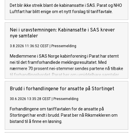
Det blir ikke streik blant de kabinansatte i SAS. Parat og NHO
Luftfart har blitt enige om et nytt forslag til tariffavtale.
Nei i uravstemningen: Kabinansatte i SAS krever
nye samtaler
3.8.2026 11:36:52 CEST
|
Pressemelding
Medlemmene i SAS Norge kabinforening i Parat har stemt
nei til det framforhandlede meklingsresultatet. Med
nærmere 70 prosent nei-stemmer sendes partene nå tilbake
til forhandlingsbordet. Parat ber om umiddelbare samtaler
med SAS og NHO Luftfart for å unngå streik.
Brudd i forhandlingene for ansatte på Stortinget
30.6.2026 13:35:28 CEST
|
Pressemelding
Forhandlingene om tariffavtalen for de ansatte på
Stortinget har endt i brudd. Parat ber nå Riksmekleren om
bistand til å finne en løsning.