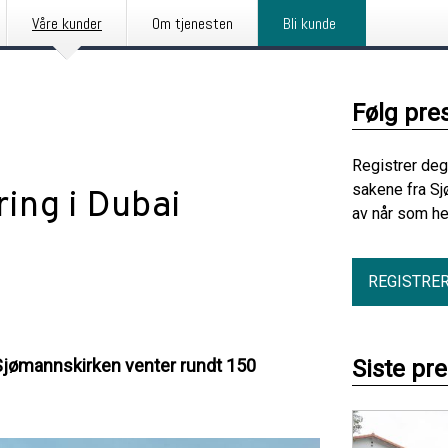
Våre kunder
Om tjenesten
Bli kunde
Følg pre
Registrer deg
sakene fra Sj
ring i Dubai
av når som he
REGISTRE
 Sjømannskirken venter rundt 150
Siste pr