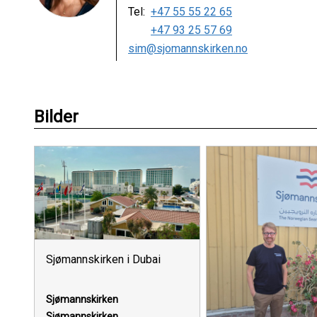
Tel:
+47 55 55 22 65
+47 93 25 57 69
sim@sjomannskirken.no
Bilder
Sjømannskirken i Dubai
Sjømannskirken
Sjømannskirken