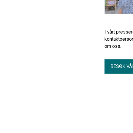
I vårt presse
kontaktperson
om oss.
BESØK VÅ