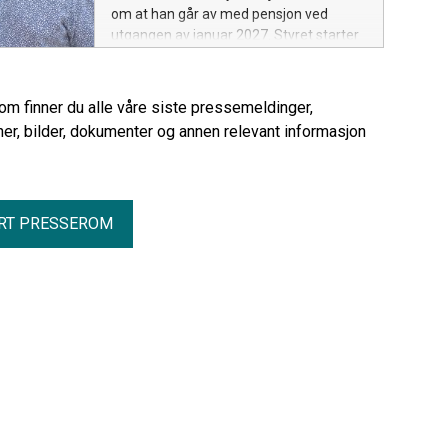
om at han går av med pensjon ved
utgangen av januar 2027. Styret starter
nå arbeidet med å rekruttere hans
etterfølger.
rom finner du alle våre siste pressemeldinger,
er, bilder, dokumenter og annen relevant informasjon
RT PRESSEROM