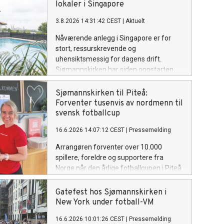
lokaler i Singapore
3.8.2026 14:31:42 CEST
|
Aktuelt
Nåværende anlegg i Singapore er for
stort, ressurskrevende og
uhensiktsmessig for dagens drift.
Sjømannskirken har siden oppstarten
kjøpt og solgt eiendommer og lokaler
etter hvert som forutsetningene for det
Sjømannskirken til Piteå:
verdensvide arbeidet har endret seg.
Forventer tusenvis av nordmenn til
svensk fotballcup
16.6.2026 14:07:12 CEST
|
Pressemelding
Arrangøren forventer over 10.000
spillere, foreldre og supportere fra
Norge når den årlige fotballcupen i Piteå
går av stabelen 26. juni. Sjømannskirken
er på plass for å bistå nordmenn og
Gatefest hos Sjømannskirken i
bidra til en trygg sosial møteplass under
New York under fotball-VM
hele turneringen.
16.6.2026 10:01:26 CEST
|
Pressemelding