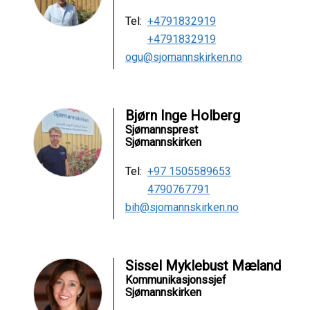
Tel:
+4791832919
+4791832919
ogu@sjomannskirken.no
Bjørn Inge Holberg
Sjømannsprest
Sjømannskirken
Tel:
+97 1505589653
4790767791
bih@sjomannskirken.no
Sissel Myklebust Mæland
Kommunikasjonssjef
Sjømannskirken