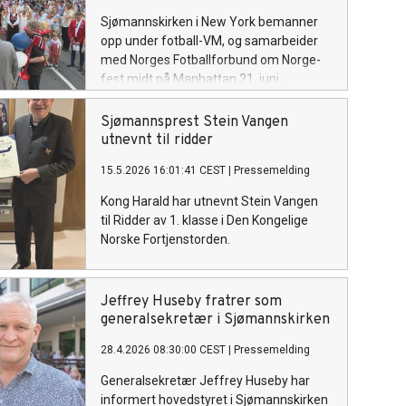
Sjømannskirken i New York bemanner
opp under fotball-VM, og samarbeider
med Norges Fotballforbund om Norge-
fest midt på Manhattan 21. juni.
Sjømannsprest Stein Vangen
utnevnt til ridder
15.5.2026 16:01:41 CEST
|
Pressemelding
Kong Harald har utnevnt Stein Vangen
til Ridder av 1. klasse i Den Kongelige
Norske Fortjenstorden.
Jeffrey Huseby fratrer som
generalsekretær i Sjømannskirken
28.4.2026 08:30:00 CEST
|
Pressemelding
Generalsekretær Jeffrey Huseby har
informert hovedstyret i Sjømannskirken