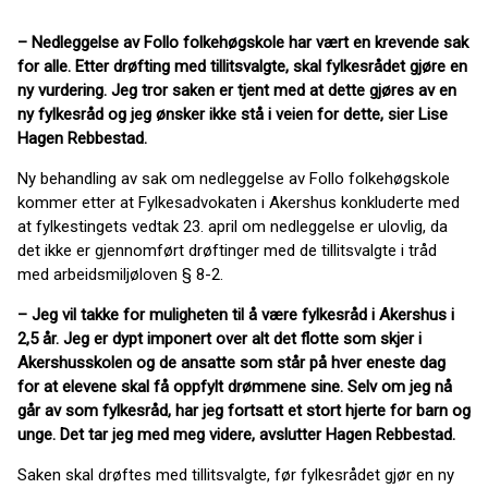
– Nedleggelse av Follo folkehøgskole har vært en krevende sak
for alle. Etter drøfting med tillitsvalgte, skal fylkesrådet gjøre en
ny vurdering. Jeg tror saken er tjent med at dette gjøres av en
ny fylkesråd og jeg ønsker ikke stå i veien for dette, sier Lise
Hagen Rebbestad.
Ny behandling av sak om nedleggelse av Follo folkehøgskole
kommer etter at Fylkesadvokaten i Akershus konkluderte med
at fylkestingets vedtak 23. april om nedleggelse er ulovlig, da
det ikke er gjennomført drøftinger med de tillitsvalgte i tråd
med arbeidsmiljøloven § 8-2.
– Jeg vil takke for muligheten til å være fylkesråd i Akershus i
2,5 år. Jeg er dypt imponert over alt det flotte som skjer i
Akershusskolen og de ansatte som står på hver eneste dag
for at elevene skal få oppfylt drømmene sine. Selv om jeg nå
går av som fylkesråd, har jeg fortsatt et stort hjerte for barn og
unge. Det tar jeg med meg videre, avslutter Hagen Rebbestad.
Saken skal drøftes med tillitsvalgte, før fylkesrådet gjør en ny