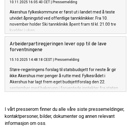
10.11.2025 16:05:40 CET
|
Pressemelding
Akershus fylkeskommune er først ut i landet med å teste
utvidet åpningstid ved offentlige tannklinikker. Fra 10.
november holder Ski tannklinikk åpent fram til kl. 21.00 tre
kvelder i uken.
Arbeiderpartiregjeringen lever opp til de lave
forventningene
15.10.2025 14:48:18 CEST
|
Pressemelding
Støre-regjeringens forslag til statsbudsjett for neste år gir
ikke Akershus mer penger å rutte med. Fylkesrådet i
Akershus har lagt frem eget budsjettforslag den 22.
september med bakgrunn i forventede inntekter fra staten.
Akershusbudsjettet er et budsjett med tøffe, men
ansvarlige prioriteringer.
I vårt presserom finner du alle våre siste pressemeldinger,
kontaktpersoner, bilder, dokumenter og annen relevant
informasjon om oss.