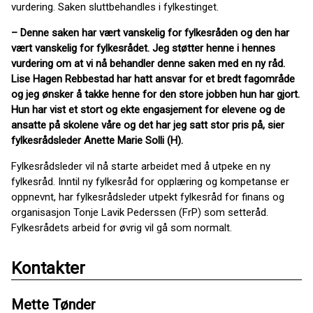
vurdering. Saken sluttbehandles i fylkestinget.
– Denne saken har vært vanskelig for fylkesråden og den har
vært vanskelig for fylkesrådet. Jeg støtter henne i hennes
vurdering om at vi nå behandler denne saken med en ny råd.
Lise Hagen Rebbestad har hatt ansvar for et bredt fagområde
og jeg ønsker å takke henne for den store jobben hun har gjort.
Hun har vist et stort og ekte engasjement for elevene og de
ansatte på skolene våre og det har jeg satt stor pris på, sier
fylkesrådsleder Anette Marie Solli (H).
Fylkesrådsleder vil nå starte arbeidet med å utpeke en ny
fylkesråd. Inntil ny fylkesråd for opplæring og kompetanse er
oppnevnt, har fylkesrådsleder utpekt fylkesråd for finans og
organisasjon Tonje Lavik Pederssen (FrP) som setteråd.
Fylkesrådets arbeid for øvrig vil gå som normalt.
Kontakter
Mette Tønder