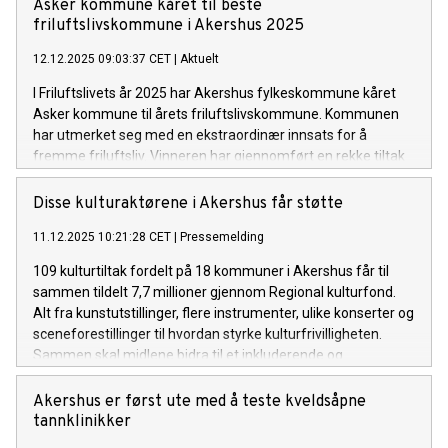
Asker kommune kåret til beste
friluftslivskommune i Akershus 2025
12.12.2025 09:03:37 CET
|
Aktuelt
I Friluftslivets år 2025 har Akershus fylkeskommune kåret
Asker kommune til årets friluftslivskommune. Kommunen
har utmerket seg med en ekstraordinær innsats for å
fremme friluftsliv. Vinneren har gjennomført en rekke tiltak
som har gjort friluftsliv mer tilgjengelig og skapt
engasjement blant innbyggerne.
Disse kulturaktørene i Akershus får støtte
11.12.2025 10:21:28 CET
|
Pressemelding
109 kulturtiltak fordelt på 18 kommuner i Akershus får til
sammen tildelt 7,7 millioner gjennom Regional kulturfond.
Alt fra kunstutstillinger, flere instrumenter, ulike konserter og
sceneforestillinger til hvordan styrke kulturfrivilligheten.
Sammen skal midlene bidra til et inkluderende og
mangfoldig kulturliv i hele fylket.
Akershus er først ute med å teste kveldsåpne
tannklinikker