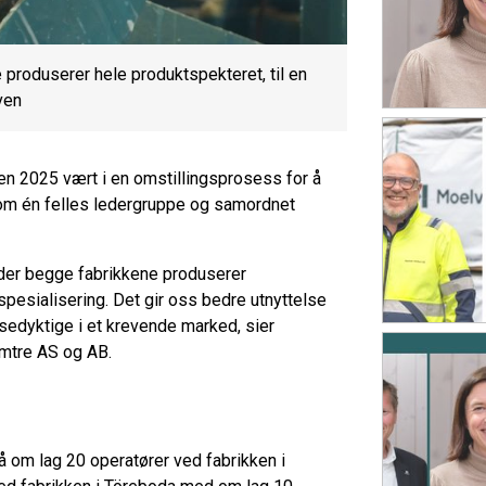
produserer hele produktspekteret, til en
ven
n 2025 vært i en omstillingsprosess for å
nom én felles ledergruppe og samordnet
l der begge fabrikkene produserer
spesialisering. Det gir oss bedre utnyttelse
edyktige i et krevende marked, sier
imtre AS og AB.
 om lag 20 operatører ved fabrikken i