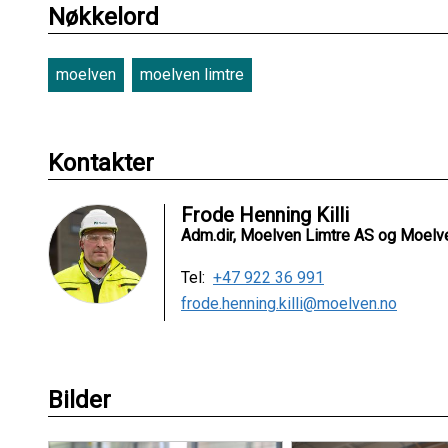
Nøkkelord
moelven
moelven limtre
Kontakter
Frode Henning Killi
Adm.dir, Moelven Limtre AS og Moel
Tel:
+47 922 36 991
frode.henning.killi@moelven.no
Bilder