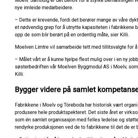
Moelv. Samtidig er det behov for å styrke bemanningen 
nye innleide medarbeidere.
– Dette er krevende, fordi det berører mange av våre dykt
et nødvendig grep for å utnytte kapasiteten i fabrikkene 
opp de som blir berørt på en ordentlig måte, sier Killi.
Moelven Limtre vil samarbeide tett med tillitsvalgte for å
– Målet vårt er å kunne hjelpe flest mulig over i en ny jobb
søsterbedriften vår Moelven Byggmodul AS i Moelv, som ant
Killi.
Bygger videre på samlet kompetans
Fabrikkene i Moelv og Töreboda har historisk vært organi
produsere hele produktspekteret. Det siste året er virks
som én samlet organisasjon med felles ledelse og støttef
rendyrke produksjonen ved de to fabrikkene til det de er 