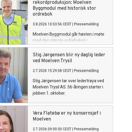
rekordproduksjon: Moelven
Byggmodul med historisk stor
ordrebok
3.8.2026 10:53:56 CEST
|
Pressemelding
Moelven Byggmodul går høsten i møte
med den største ordreboken i
selskapets historie. I september starter
35 nye medarbeidere ved fabrikken på
Stig Jørgensen blir ny daglig leder
Moelv, og selskapet skal for første gang
ved Moelven Trysil
kjøre to skift på begge produksjonslinjer
2.7.2026 15:29:58 CEST
|
Pressemelding
samtidig. Det skjer mindre enn ett år
etter at rundt 100 ansatte ble permittert.
Stig Jørgensen tar over ledertrøya ved
Moelven Trysil AS. 56-åringen starter i
jobben 1. oktober.
Vera Flatebø er ny konsernsjef i
Moelven
2.7.2026 09:00:00 CEST
|
Pressemelding