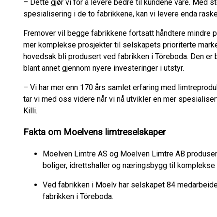
– Dette gjør vi for å levere bedre til kundene våre. Med s
spesialisering i de to fabrikkene, kan vi levere enda raske
Fremover vil begge fabrikkene fortsatt håndtere mindre p
mer komplekse prosjekter til selskapets prioriterte marke
hovedsak bli produsert ved fabrikken i Töreboda. Den er b
blant annet gjennom nyere investeringer i utstyr.
– Vi har mer enn 170 års samlet erfaring med limtreprod
tar vi med oss videre når vi nå utvikler en mer spesialiser
Killi.
Fakta om Moelvens limtreselskaper
Moelven Limtre AS og Moelven Limtre AB produserer 
boliger, idrettshaller og næringsbygg til kompleks
Ved fabrikken i Moelv har selskapet 84 medarbeid
fabrikken i Töreboda.