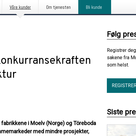
Våre kunder
Om tjenesten
Bli kunde
Følg pre
Registrer deg
konkurransekraften
sakene fra Mo
som helst.
ktur
REGISTRE
Siste pr
 fabrikkene i Moelv (Norge) og Töreboda
jemmemarkeder med mindre prosjekter,