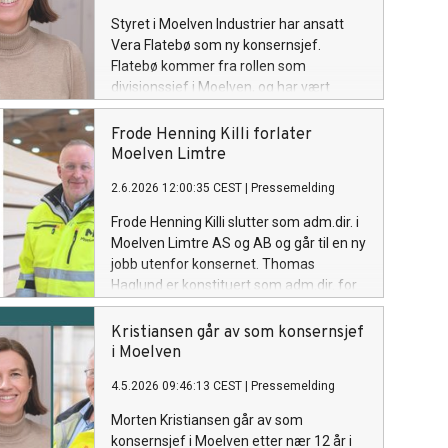
Styret i Moelven Industrier har ansatt
Vera Flatebø som ny konsernsjef.
Flatebø kommer fra rollen som
divisjonssjef i Moelven, og har vært
konstituert konsernsjef siden mai.
Frode Henning Killi forlater
Moelven Limtre
2.6.2026 12:00:35 CEST
|
Pressemelding
Frode Henning Killi slutter som adm.dir. i
Moelven Limtre AS og AB og går til en ny
jobb utenfor konsernet. Thomas
Haglund er konstituert som adm.dir. for
limtreselskapene i Moelven fram til en
permanent erstatter er på plass.
Kristiansen går av som konsernsjef
i Moelven
4.5.2026 09:46:13 CEST
|
Pressemelding
Morten Kristiansen går av som
konsernsjef i Moelven etter nær 12 år i