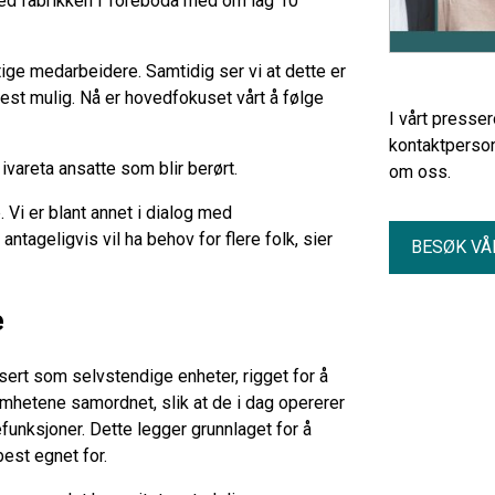
ved fabrikken i Töreboda med om lag 10
ige medarbeidere. Samtidig ser vi at dette er
best mulig. Nå er hovedfokuset vårt å følge
I vårt presse
kontaktperson
 ivareta ansatte som blir berørt.
om oss.
. Vi er blant annet i dialog med
ageligvis vil ha behov for flere folk, sier
BESØK VÅ
e
sert som selvstendige enheter, rigget for å
omhetene samordnet, slik at de i dag opererer
unksjoner. Dette legger grunnlaget for å
best egnet for.