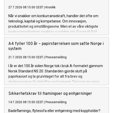
27.7.2026 08:15:00 CEST
|
Kronikk
Når vi snakker om konkurransekraft, handler det ofte om
teknologi, kapital og kompetanse. Om innovasjon,
produktivitet og omstillingsevne. Men et av våre viktigste
konkurransefortrinn snakker vi sjelden om. Evnen til å bli
enige.
A4 fyller 100 år – papirstørrelsen som satte Norge i
system
21.7.2026 08:15:00 CEST
|
Pressemelding
I år er det 100 år siden Norge tok i bruk A-formatet gjennom
Norsk Standard NS 20. Standarden gjorde slutt på
papirkaoset og la grunnlaget for alt fra brev og
skoleoppgaver til utskrifter og kopipapir. Det som en gang
var en liten revolusjon på kontoret, er i dag en selvfølge.
Sikkerhetskrav til flamingoer og enhjørninger
14.7.2026 08:15:00 CEST
|
Pressemelding
Badeflamingo, flytesofa eller enhjørning med koppholder?