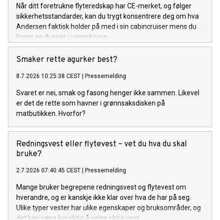
Når ditt foretrukne flyteredskap har CE-merket, og følger
sikkerhetsstandarder, kan du trygt konsentrere deg om hva
Andersen faktisk holder på med i sin cabincruiser mens du
ligger og dupper i vannskorpa.
Smaker rette agurker best?
8.7.2026 10:25:38 CEST
|
Pressemelding
Svaret er nei, smak og fasong henger ikke sammen. Likevel
er det de rette som havner i grønnsaksdisken på
matbutikken. Hvorfor?
Redningsvest eller flytevest – vet du hva du skal
bruke?
2.7.2026 07:40:45 CEST
|
Pressemelding
Mange bruker begrepene redningsvest og flytevest om
hverandre, og er kanskje ikke klar over hva de har på seg.
Ulike typer vester har ulike egenskaper og bruksområder, og
det kan være livsviktig å velge riktig vest.