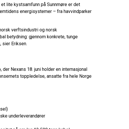
I et lite kystsamfunn på Sunnmøre er det
emtidens energisystemer – fra havvindparker
norsk verftsindustri og norsk
obal betydning: gjennom konkrete, tunge
 sier Eriksen.
o, der Nexans 18. juni holder en internasjonal
nsernets toppledelse, ansatte fra hele Norge
sel)
orske underleverandører