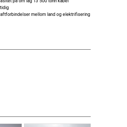
asitet på om lag 13 500 tonn kabel
tidig
raftforbindelser mellom land og elektrifisering