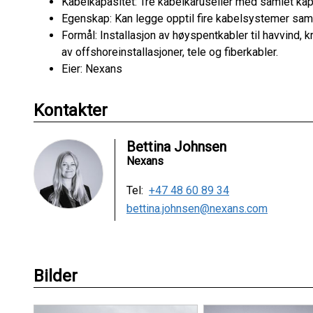
Kabelkapasitet: Tre kabelkaruseller med samlet kap
Egenskap: Kan legge opptil fire kabelsystemer sam
Formål: Installasjon av høyspentkabler til havvind, k
av offshoreinstallasjoner, tele og fiberkabler.
Eier: Nexans
Kontakter
Bettina Johnsen
Nexans
Tel:
+47 48 60 89 34
bettina.johnsen@nexans.com
Bilder