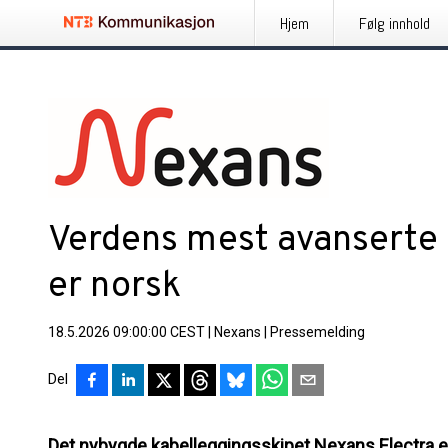
Hjem
Følg innhold
Verdens mest avanserte 
er norsk
18.5.2026 09:00:00 CEST
|
Nexans
|
Pressemelding
Del
Det nybygde kabelleggingsskipet Nexans Electra er