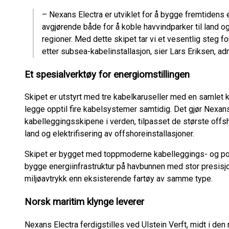
– Nexans Electra er utviklet for å bygge fremtidens 
avgjørende både for å koble havvindparker til land og
regioner. Med dette skipet tar vi et vesentlig steg 
etter subsea-kabelinstallasjon, sier Lars Eriksen, a
Et spesialverktøy for energiomstillingen
Skipet er utstyrt med tre kabelkaruseller med en samlet 
legge opptil fire kabelsystemer samtidig. Det gjør Nexans
kabelleggingsskipene i verden, tilpasset de største offs
land og elektrifisering av offshoreinstallasjoner.
Skipet er bygget med toppmoderne kabelleggings- og pos
bygge energiinfrastruktur på havbunnen med stor presisjo
miljøavtrykk enn eksisterende fartøy av samme type.
Norsk maritim klynge leverer
Nexans Electra ferdigstilles ved Ulstein Verft, midt i den 