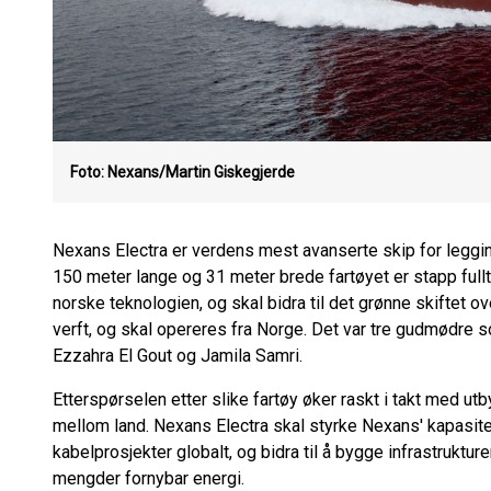
Foto: Nexans/Martin Giskegjerde
Nexans Electra er verdens mest avanserte skip for leggin
150 meter lange og 31 meter brede fartøyet er stapp ful
norske teknologien, og skal bidra til det grønne skiftet o
verft, og skal opereres fra Norge. Det var tre gudmødre 
Ezzahra El Gout og Jamila Samri.
Etterspørselen etter slike fartøy øker raskt i takt med u
mellom land. Nexans Electra skal styrke Nexans' kapasitet
kabelprosjekter globalt, og bidra til å bygge infrastruktur
mengder fornybar energi.