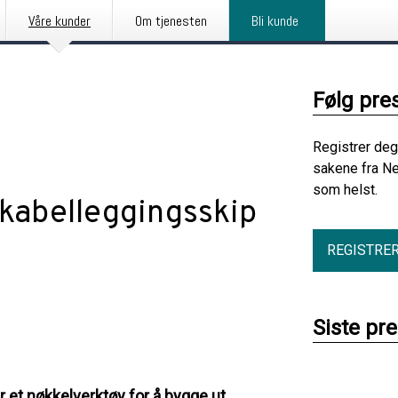
Våre kunder
Om tjenesten
Bli kunde
Følg pre
Registrer deg
sakene fra Ne
som helst.
kabelleggingsskip
REGISTRE
Siste pr
 et nøkkelverktøy for å bygge ut