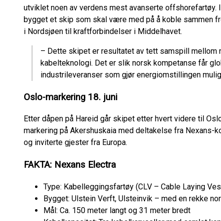
utviklet noen av verdens mest avanserte offshorefartøy. 
bygget et skip som skal være med på å koble sammen fr
i Nordsjøen til kraftforbindelser i Middelhavet.
– Dette skipet er resultatet av tett samspill mellom 
kabelteknologi. Det er slik norsk kompetanse får gl
industrileveranser som gjør energiomstillingen mulig,
Oslo-markering 18. juni
Etter dåpen på Hareid går skipet etter hvert videre til Osl
markering på Akershuskaia med deltakelse fra Nexans-ko
og inviterte gjester fra Europa.
FAKTA: Nexans Electra
Type: Kabelleggingsfartøy (CLV – Cable Laying Ves
Bygget: Ulstein Verft, Ulsteinvik – med en rekke n
Mål: Ca. 150 meter langt og 31 meter bredt