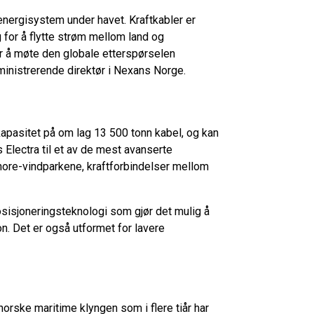
energisystem under havet. Kraftkabler er
 for å flytte strøm mellom land og
for å møte den globale etterspørselen
dministrerende direktør i Nexans Norge.
kapasitet på om lag 13 500 tonn kabel, og kan
 Electra til et av de mest avanserte
hore-vindparkene, kraftforbindelser mellom
isjoneringsteknologi som gjør det mulig å
n. Det er også utformet for lavere
norske maritime klyngen som i flere tiår har