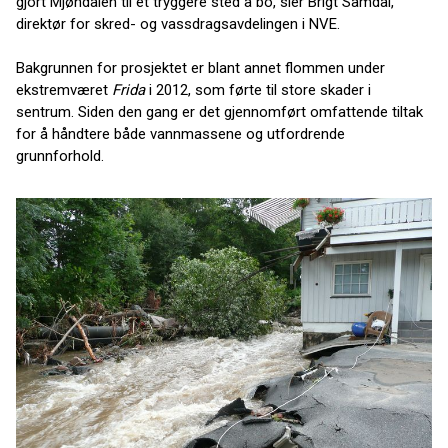
gjort Mjøndalen til et tryggere sted å bo, sier Brigt Samdal,
direktør for skred- og vassdragsavdelingen i NVE.
Bakgrunnen for prosjektet er blant annet flommen under
ekstremværet
Frida
i 2012, som førte til store skader i
sentrum. Siden den gang er det gjennomført omfattende tiltak
for å håndtere både vannmassene og utfordrende
grunnforhold.