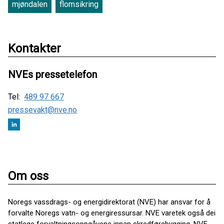
mjøndalen
flomsikring
Kontakter
NVEs pressetelefon
Tel:
489 97 667
pressevakt@nve.no
Om oss
Noregs vassdrags- og energidirektorat (NVE) har ansvar for å
forvalte Noregs vatn- og energiressursar. NVE varetek også dei