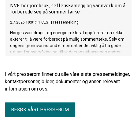
viser NVEs klimadeklarasjon for fysisk levert strøm i 2025.
NVE ber jordbruk, settefiskanlegg og vannverk om å
forberede seg på sommertørke
2.7.2026 10:01:11 CEST
|
Pressemelding
Norges vassdrags- og energidirektorat oppfordrer en rekke
aktører til å være forberedt på mulig sommertørke. Selv om
dagens grunnvannstand er normal, er det viktig å ha gode
rutiner for overvåking og tiltak dersom situasjonen endrer
seg gjennom sommeren.
I vårt presserom finner du alle våre siste pressemeldinger,
kontaktpersoner, bilder, dokumenter og annen relevant
informasjon om oss.
BESØK VÅRT PRESSEROM