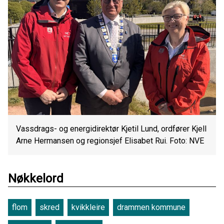
Vassdrags- og energidirektør Kjetil Lund, ordfører Kjell
Arne Hermansen og regionsjef Elisabet Rui. Foto: NVE
Nøkkelord
flom
skred
kvikkleire
drammen kommune