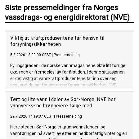
Siste pressemeldinger fra Norges
vassdrags- og energidirektorat (NVE)
Viktig at kraftprodusentene tar hensyn til
forsyningssikkerheten
5.8.2026 13:00:00 CEST
|
Pressemelding
Fyllingsgraden i de norske vannmagasinene økte litt forrige
uke, men er fremdeles lav for årstiden. I denne situasjonen
er det viktig at vannkraftprodusentene tar inn over seg
ansvaret de har for vinterens forsyningssikkerhet. NVE
følger utviklingen av kraftsituasjonen, i tett dialog med
Statnett. Om nødvendig vil NVE innføre en
Tørt og lite vann i deler av Sør-Norge: NVE ber
rapporteringsordning for kraftprodusentene.
vannverks- og brønneiere følge med
22.7.2026 14:19:37 CEST
|
Pressemelding
Flere steder i Sør-Norge er grunnvannstanden og
vannføringen nå svært lav etter en nedbørfattig vinter og en