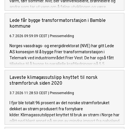
varm, tørr sommer. NVE ber vannverkseiere, brønneiere og
andre som tar ut vann om å følge utviklingen og være
forberedt på å gjøre vannbesparende tiltak om det ikke
kommer mye regn de neste ukene.
Lede får bygge transformatorstasjon i Bamble
kommune
6.7.2026 09:59:09 CEST
|
Pressemelding
Norges vassdrags- og energidirektorat (NVE) har gitt Lede
AS konsesjon til å bygge Frier transformatorstasjon i
Telemark ved industriområdet Frier Vest. De har også fått
tillatelse til å bygge to parallelle kraftledninger på 5,5
kilometer, for å knytte stasjonen til Herum
transformatorstasjon.
Laveste klimagassutslipp knyttet til norsk
strømforbruk siden 2020
3.7.2026 11:28:53 CEST
|
Pressemelding
I fjor ble totalt 96 prosent av det norske strømforbruket
dekket av strøm produsert fra fornybare
kilder. Klimagassutslippet knyttet til bruk av strøm i Norge har
gått ned blant annet på grunn av mindre import fra naboland
med høyere andel kraftproduksjon med klimautslipp. Det