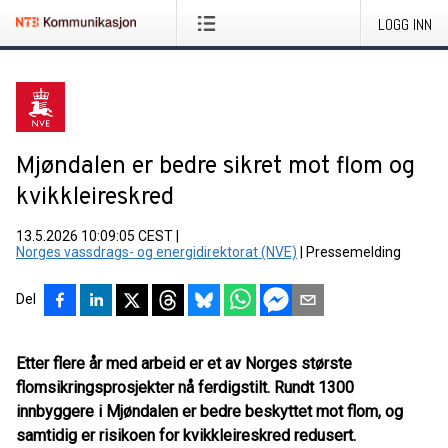
LOGG INN
Mjøndalen er bedre sikret mot flom og
kvikkleireskred
13.5.2026 10:09:05 CEST
|
Norges vassdrags- og energidirektorat (NVE)
|
Pressemelding
Del
Etter flere år med arbeid er et av Norges største
flomsikringsprosjekter nå ferdigstilt. Rundt 1300
innbyggere i Mjøndalen er bedre beskyttet mot flom, og
samtidig er risikoen for kvikkleireskred redusert.