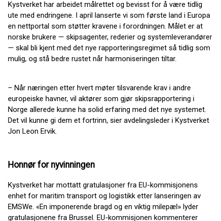
Kystverket har arbeidet målrettet og bevisst for å være tidlig
ute med endringene. I april lanserte vi som første land i Europa
en nettportal som støtter kravene i forordningen. Målet er at
norske brukere — skipsagenter, rederier og systemleverandører
— skal bli kjent med det nye rapporteringsregimet så tidlig som
mulig, og stå bedre rustet når harmoniseringen tiltar.
– Når næringen etter hvert møter tilsvarende krav i andre
europeiske havner, vil aktører som gjør skipsrapportering i
Norge allerede kunne ha solid erfaring med det nye systemet.
Det vil kunne gi dem et fortrinn, sier avdelingsleder i Kystverket
Jon Leon Ervik.
Honnør for nyvinningen
Kystverket har mottatt gratulasjoner fra EU-kommisjonens
enhet for maritim transport og logistikk etter lanseringen av
EMSWe. «En imponerende bragd og en viktig milepæl» lyder
gratulasjonene fra Brussel. EU-kommisjonen kommenterer