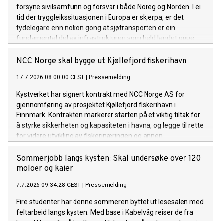
forsyne sivilsamfunn og forsvar i både Noreg og Norden. I ei
tid der tryggleikssituasjonen i Europa er skjerpa, er det
tydelegare enn nokon gong at sjøtransporten er ein
fundamental del av infrastrukturen som held landet oppe.
Det gjeld i fredstid, i kriser og om det verste skulle skje.
NCC Norge skal bygge ut Kjøllefjord fiskerihavn
17.7.2026 08:00:00 CEST
|
Pressemelding
Kystverket har signert kontrakt med NCC Norge AS for
gjennomføring av prosjektet Kjøllefjord fiskerihavn i
Finnmark. Kontrakten markerer starten på et viktig tiltak for
å styrke sikkerheten og kapasiteten i havna, og legge til rette
for videre utvikling av fiskerinæringen og annen
næringsaktivitet i området.
Sommerjobb langs kysten: Skal undersøke over 120
moloer og kaier
7.7.2026 09:34:28 CEST
|
Pressemelding
Fire studenter har denne sommeren byttet ut lesesalen med
feltarbeid langs kysten. Med base i Kabelvåg reiser de fra