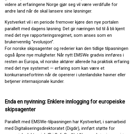
videre at erfaringene Norge gjør seg vil være verdifulle for
andre land når de skal lansere sine løsninger.
Kystverket vil i en periode fremover kjøre den nye portalen
parallelt med dagens løsning. Det gir næringen tid til å bli kjent
med det nye rapporteringsregimet, som anses som en
brukervennlig “evolusjon”.
For norske skipsagenter og rederier kan den tidlige tilpasningen
også åpne nye muligheter. Når nytt EMSWe gradvis innføres i
resten av Europa, vil norske aktører allerede ha praktisk erfaring
med det nye systemet — erfaring som kan være et
konkurransefortrinn når de opererer i utenlandske havner eller
betjener internasjonale kunder.
Enda en nyvinning: Enklere innlogging for europeiske
skipsagenter
Parallelt med EMSWe-tilpasningen har Kystverket, i samarbeid
med Digitaliseringsdirektoratet (Digdir), innført støtte for