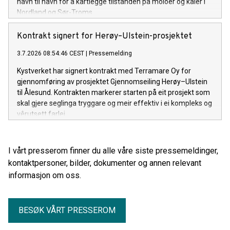
havn til havn for å kartlegge tilstanden på moloer og kaier i
Nordland og Sør-Troms.
Kontrakt signert for Herøy–Ulstein-prosjektet
3.7.2026 08:54:46 CEST
|
Pressemelding
Kystverket har signert kontrakt med Terramare Oy for
gjennomføring av prosjektet Gjennomseiling Herøy–Ulstein
til Ålesund. Kontrakten markerer starten på eit prosjekt som
skal gjere seglinga tryggare og meir effektiv i ei kompleks og
vêrutsett farlei.
I vårt presserom finner du alle våre siste pressemeldinger,
kontaktpersoner, bilder, dokumenter og annen relevant
informasjon om oss.
BESØK VÅRT PRESSEROM