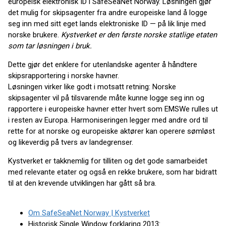
europeisk elektronisk ID i SafeSeaNet Norway. Løsningen gjør
det mulig for skipsagenter fra andre europeiske land å logge
seg inn med sitt eget lands elektroniske ID — på lik linje med
norske brukere.
Kystverket er den første norske statlige etaten
som tar løsningen i bruk.
Dette gjør det enklere for utenlandske agenter å håndtere
skipsrapportering i norske havner.
Løsningen virker like godt i motsatt retning: Norske
skipsagenter vil på tilsvarende måte kunne logge seg inn og
rapportere i europeiske havner etter hvert som EMSWe rulles ut
i resten av Europa. Harmoniseringen legger med andre ord til
rette for at norske og europeiske aktører kan operere sømløst
og likeverdig på tvers av landegrenser.
Kystverket er takknemlig for tilliten og det gode samarbeidet
med relevante etater og også en rekke brukere, som har bidratt
til at den krevende utviklingen har gått så bra.
Om SafeSeaNet Norway | Kystverket
Historisk Single Window forklaring 2013: