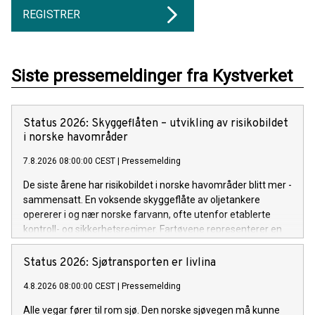
REGISTRER
Siste pressemeldinger fra Kystverket
Status 2026: Skyggeflåten – utvikling av risikobildet
i ­norske ­havområder
7.8.2026 08:00:00 CEST
|
Pressemelding
De siste årene har risikobildet i norske havområder blitt mer ­
sammensatt. En voksende skyggeflåte av oljetankere
opererer i og nær norske farvann, ofte utenfor etablerte
kontroll- og sikkerhets­regimer. Fartøyene representerer en
forhøyet risiko som utfordrer sikkerheten og miljøet i
europeiske farvann. Dette er en ny normal som vi må
Status 2026: Sjøtransporten er livlina
tilpasse oss og som vi følger nøye med på utviklingen av.
4.8.2026 08:00:00 CEST
|
Pressemelding
Alle vegar fører til rom sjø. Den norske sjøvegen må kunne