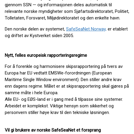
gjennom SSN — og informasjonen deles automatisk til
relevante norske myndigheter som Sjøfartsdirektoratet, Politiet,
Tolletaten, Forsvaret, Miljødirektoratet og den enkelte havn.
Den norske delen av systemet,
SafeSeaNet Norway,
er etablert
og driftet av Kystverket siden 2005.
Nytt, felles europeisk rapporteringsregime
For å forenkle og harmonisere skipsrapportering på tvers av
Europa har EU vedtatt EMSWe-forordningen (European
Maritime Single Window environment). Den stiller andre krav
enn dagens regime. Målet er at skipsrapportering skal gjøres på
samme måte i hele Europa.
Alle EU- og EØS-land er i gang med å tilpasse sine systemer.
Arbeidet er komplekst. Viktige hensyn som sikkerhet og
personvern stiller høye krav til den tekniske løsningen.
Vil gi brukere av norske SafeSeaNet et forsprang