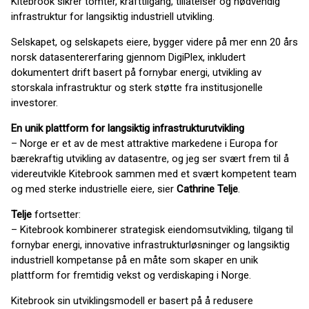
Kitebrook sikrer tomter, krafttilgang, tillatelser og nødvendig
infrastruktur for langsiktig industriell utvikling.
Selskapet, og selskapets eiere, bygger videre på mer enn 20 års
norsk datasentererfaring gjennom DigiPlex, inkludert
dokumentert drift basert på fornybar energi, utvikling av
storskala infrastruktur og sterk støtte fra institusjonelle
investorer.
En unik plattform for langsiktig infrastrukturutvikling
– Norge er et av de mest attraktive markedene i Europa for
bærekraftig utvikling av datasentre, og jeg ser svært frem til å
videreutvikle Kitebrook sammen med et svært kompetent team
og med sterke industrielle eiere, sier
Cathrine Telje
.
Telje
fortsetter:
– Kitebrook kombinerer strategisk eiendomsutvikling, tilgang til
fornybar energi, innovative infrastrukturløsninger og langsiktig
industriell kompetanse på en måte som skaper en unik
plattform for fremtidig vekst og verdiskaping i Norge.
Kitebrook sin utviklingsmodell er basert på å redusere