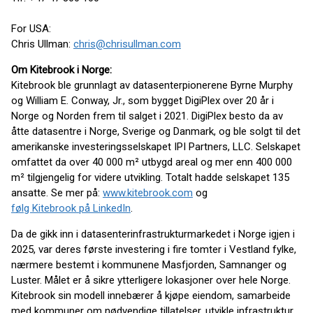
For USA:
Chris Ullman:
chris@chrisullman.com
Om Kitebrook i Norge:
Kitebrook ble grunnlagt av datasenterpionerene Byrne Murphy
og William E. Conway, Jr., som bygget DigiPlex over 20 år i
Norge og Norden frem til salget i 2021. DigiPlex besto da av
åtte datasentre i Norge, Sverige og Danmark, og ble solgt til det
amerikanske investeringsselskapet IPI Partners, LLC. Selskapet
omfattet da over 40 000 m² utbygd areal og mer enn 400 000
m² tilgjengelig for videre utvikling. Totalt hadde selskapet 135
ansatte. Se mer på:
www.kitebrook.com
og
følg Kitebrook på LinkedIn
.
Da de gikk inn i datasenterinfrastrukturmarkedet i Norge igjen i
2025, var deres første investering i fire tomter i Vestland fylke,
nærmere bestemt i kommunene Masfjorden, Samnanger og
Luster. Målet er å sikre ytterligere lokasjoner over hele Norge.
Kitebrook sin modell innebærer å kjøpe eiendom, samarbeide
med kommuner om nødvendige tillatelser, utvikle infrastruktur