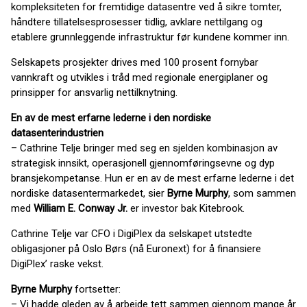
kompleksiteten for fremtidige datasentre ved å sikre tomter,
håndtere tillatelsesprosesser tidlig, avklare nettilgang og
etablere grunnleggende infrastruktur før kundene kommer inn.
Selskapets prosjekter drives med 100 prosent fornybar
vannkraft og utvikles i tråd med regionale energiplaner og
prinsipper for ansvarlig nettilknytning.
En av de mest erfarne lederne i den nordiske
datasenterindustrien
– Cathrine Telje bringer med seg en sjelden kombinasjon av
strategisk innsikt, operasjonell gjennomføringsevne og dyp
bransjekompetanse. Hun er en av de mest erfarne lederne i det
nordiske datasentermarkedet, sier
Byrne Murphy
, som sammen
med
William E. Conway Jr.
er investor bak Kitebrook.
Cathrine Telje var CFO i DigiPlex da selskapet utstedte
obligasjoner på Oslo Børs (nå Euronext) for å finansiere
DigiPlex’ raske vekst.
Byrne Murphy
fortsetter:
– Vi hadde gleden av å arbeide tett sammen gjennom mange år