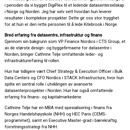
i perioden da vi bygget DigiPlex til et ledende datasenterselskap
i Norge og Norden. Jeg har selv sett hvordan hun leverer
resultater i komplekse prosjekter. Dette gir oss stor trygghet
for at hun er den rette personen til å lede Kitebrook i Norge.
Bred erfaring fra datasentre, infrastruktur og finans
Gjennom sin bakgrunn som VP Finance Nordics i CTS Group, et
av de største design- og byggefirmaene for datasentre i
Norden, bringer Cathrine Telje omfattende leder- og
infrastrukturerfaring til rollen.
Hun har tidligere vært Chief Strategy & Execution Officer i Bulk
Data Centers og CFO Nordics i STACK Infrastructure, hvor hun
spilte en sentral rolle i utviklingen av avanserte
datasenterprosjekter i Norden. Hun har også omfattende
erfaring fra finans- og kapitalmarkedene.
Cathrine Telje har en MBA med spesialisering i finans fra
Norges Handelshøyskole (NHH) og HEC Paris (CEMS-
programmet), samt en Executive Master-grad i bærekraftig
forretningsstrategi fra NHH.