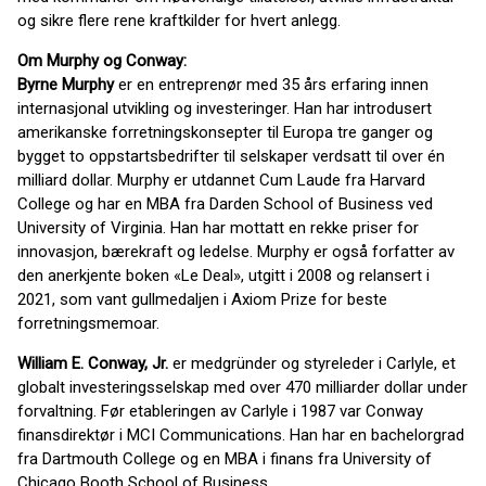
og sikre flere rene kraftkilder for hvert anlegg.
Om Murphy og Conway:
Byrne Murphy
er en entreprenør med 35 års erfaring innen
internasjonal utvikling og investeringer. Han har introdusert
amerikanske forretningskonsepter til Europa tre ganger og
bygget to oppstartsbedrifter til selskaper verdsatt til over én
milliard dollar. Murphy er utdannet Cum Laude fra Harvard
College og har en MBA fra Darden School of Business ved
University of Virginia. Han har mottatt en rekke priser for
innovasjon, bærekraft og ledelse. Murphy er også forfatter av
den anerkjente boken «Le Deal», utgitt i 2008 og relansert i
2021, som vant gullmedaljen i Axiom Prize for beste
forretningsmemoar.
William E. Conway, Jr.
er medgründer og styreleder i Carlyle, et
globalt investeringsselskap med over 470 milliarder dollar under
forvaltning. Før etableringen av Carlyle i 1987 var Conway
finansdirektør i MCI Communications. Han har en bachelorgrad
fra Dartmouth College og en MBA i finans fra University of
Chicago Booth School of Business.