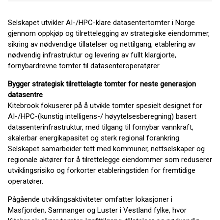
Selskapet utvikler AI-/HPC-klare datasentertomter i Norge
gjennom oppkjøp og tilrettelegging av strategiske eiendommer,
sikring av nødvendige tillatelser og nettilgang, etablering av
nødvendig infrastruktur og levering av fullt klargjorte,
fornybardrevne tomter til datasenteroperatører.
Bygger strategisk tilrettelagte tomter for neste generasjon
datasentre
Kitebrook fokuserer på å utvikle tomter spesielt designet for
AI-/HPC-(kunstig intelligens-/ høyytelsesberegning) basert
datasenterinfrastruktur, med tilgang til fornybar vannkraft,
skalerbar energikapasitet og sterk regional forankring.
Selskapet samarbeider tett med kommuner, nettselskaper og
regionale aktører for å tilrettelegge eiendommer som reduserer
utviklingsrisiko og forkorter etableringstiden for fremtidige
operatører.
Pågående utviklingsaktiviteter omfatter lokasjoner i
Masfjorden, Samnanger og Luster i Vestland fylke, hvor