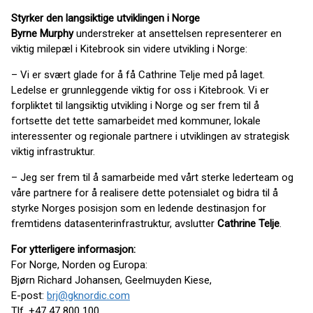
Styrker den langsiktige utviklingen i Norge
Byrne Murphy
understreker at ansettelsen representerer en
viktig milepæl i Kitebrook sin videre utvikling i Norge:
– Vi er svært glade for å få Cathrine Telje med på laget.
Ledelse er grunnleggende viktig for oss i Kitebrook. Vi er
forpliktet til langsiktig utvikling i Norge og ser frem til å
fortsette det tette samarbeidet med kommuner, lokale
interessenter og regionale partnere i utviklingen av strategisk
viktig infrastruktur.
– Jeg ser frem til å samarbeide med vårt sterke lederteam og
våre partnere for å realisere dette potensialet og bidra til å
styrke Norges posisjon som en ledende destinasjon for
fremtidens datasenterinfrastruktur, avslutter
Cathrine Telje
.
For ytterligere informasjon:
For Norge, Norden og Europa:
Bjørn Richard Johansen, Geelmuyden Kiese,
E-post:
brj@gknordic.com
Tlf. +47 47 800 100