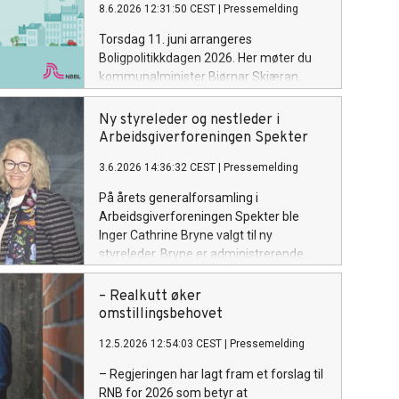
8.6.2026 12:31:50 CEST
|
Pressemelding
Torsdag 11. juni arrangeres
Boligpolitikkdagen 2026. Her møter du
kommunalminister Bjørnar Skjæran,
velferdsdirektør Nina Tangnæs Grønvold
i NAV, konserndirektør Øistein Gamst
Ny styreleder og nestleder i
Sandlie i OBOS, sjeføkonomi Erling Røed
Arbeidsgiverforeningen Spekter
Larsen i Swedbank og politikere fra flere
3.6.2026 14:36:32 CEST
|
Pressemelding
partier.
På årets generalforsamling i
Arbeidsgiverforeningen Spekter ble
Inger Cathrine Bryne valgt til ny
styreleder. Bryne er administrerende
direktør i Helse Vest RHF. Petter-Børre
Furberg, konsernsjef i Posten Bring AS,
– Realkutt øker
ble valgt til ny nestleder.
omstillingsbehovet
12.5.2026 12:54:03 CEST
|
Pressemelding
– Regjeringen har lagt fram et forslag til
RNB for 2026 som betyr at