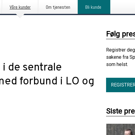
Våre kunder
Om tjenesten
Bli kunde
Følg pre
Registrer deg
sakene fra Sp
i de sentrale
som helst.
ed forbund i LO og
REGISTRE
Siste pr