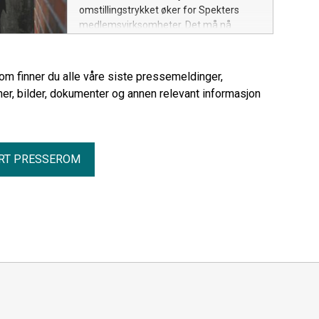
omstillingstrykket øker for Spekters
medlemsvirksomheter. Det må nå
følges opp med at virksomhetene får
større frihet til å prioritere og at
politikerne bidrar til mindre detaljstyring,
rom finner du alle våre siste pressemeldinger,
sier Odd Erik Stende,
er, bilder, dokumenter og annen relevant informasjon
viseadministrerende direktør i Spekter.
RT PRESSEROM