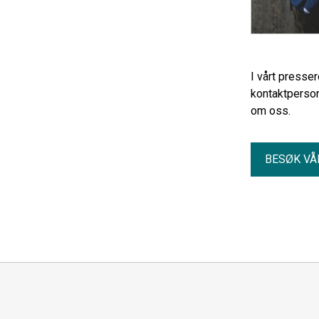
I vårt presse
kontaktperson
om oss.
BESØK VÅ