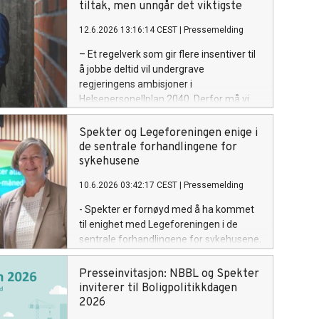
tiltak, men unngår det viktigste
12.6.2026 13:16:14 CEST
|
Pressemelding
– Et regelverk som gir flere insentiver til
å jobbe deltid vil undergrave
regjeringens ambisjoner i
Helsepersonellplan 2040. Derfor må vi
bruke det juridiske handlingsrommet og
videreføre gjeldende norsk lovverk for å
Spekter og Legeforeningen enige i
unngå overtidsbetaling på mertid, sier
de sentrale forhandlingene for
Odd Erik Stende, viseadministrerende
sykehusene
direktør i Spekter.
10.6.2026 03:42:17 CEST
|
Pressemelding
- Spekter er fornøyd med å ha kommet
til enighet med Legeforeningen i de
sentrale forhandlingene for sykehusene,
sier Spekters administrerende direktør
Anne-Kari Bratten.
Presseinvitasjon: NBBL og Spekter
inviterer til Boligpolitikkdagen
2026