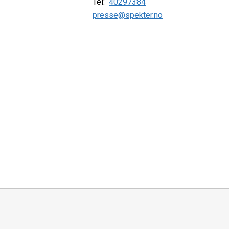
Tel:
40297384
presse@spekter.no