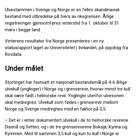
Ulvestammen i Sverige og Norge er en felles skandinavisk
bestand med utbredelse på tvers av riksgrensen. Årlige
registreringer gjennomføres vinterstid fra 1. oktober til 31.
mars i begge land.
Vinterens resultater fra Norge presenteres i en ny
statusrapport laget av Universitetet i Innlandet, på oppdrag fra
Rovdata.
Under målet
Stortinget har fastsatt et nasjonalt bestandsmål på 4-6 årlige
ulvekull (ynglinger) i Norge og i grenserevir, hvorav minst tre kull
skal være født i helnorske revir. Ynglinger utenfor ulvesonen
skal medregnes. Ulvekull som fødes i grenserevir mellom
Norge og Sverige medregnes med en faktor på 0,5.
– Det er i vinter dokumentert ulvekull i de to helnorske revirene
Disenå og Setten, og i de tre grenserevirene Boksjø, Kynna og
Kymmen. Med til sammen 3,5 kull og kun to kull i Norge er