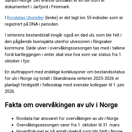
Sørøst-Norge. Det eneste unntaket er en ulv som er
dokumentert i Jarfjord i Finnmark.
I
Rovdatas Ulveteller
(lenke) er det lagt inn 55 individer som er
registrert på DNA i perioden.
I vinterens bestandstall inngår også en død ulv, som ble felt i
den pågående lisensjakta utenfor ulvesonen i Ringsaker
kommune. Døde ulver i overvåkingssesongen tas med i tallene
fordi kartleggingen i vinter skal vise hva som var status fra 1.
oktober i fjor.
En sluttrapport med endelige konklusjoner om bestandsstatus
for ulv i Norge og totalt i Skandinavia vinteren 2025-2026 er
planlagt ferdigstilt i fellesskap med svenske kollegaer til 1. juni
2026.
Fakta om overvåkingen av ulv i Norge
Rovdata har ansvaret for overvåkingen av ulv i Norge.
Overvåkingssesongen varer fra 1. oktober til 31. mars.
Hovedfokuset er på antall ulvekull som blir født i Norge