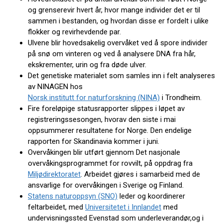
og grenserevir hvert år, hvor mange individer det er til
sammen i bestanden, og hvordan disse er fordelt i ulike
flokker og revirhevdende par.
Ulvene blir hovedsakelig overvåket ved å spore individer
på snø om vinteren og ved å analysere DNA fra hår,
ekskrementer, urin og fra døde ulver.
Det genetiske materialet som samles inn i felt analyseres
av NINAGEN hos
Norsk institutt for naturforskning (NINA)
i Trondheim.
Fire foreløpige statusrapporter slippes i løpet av
registreringssesongen, hvorav den siste i mai
oppsummerer resultatene for Norge. Den endelige
rapporten for Skandinavia kommer i juni.
Overvåkingen blir utført gjennom Det nasjonale
overvåkingsprogrammet for rovvilt, på oppdrag fra
Miljødirektoratet
. Arbeidet gjøres i samarbeid med de
ansvarlige for overvåkingen i Sverige og Finland.
Statens naturoppsyn (SNO)
leder og koordinerer
feltarbeidet, med
Universitetet i Innlandet
med
undervisningssted Evenstad som underleverandør,og i