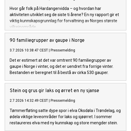
Hvor går folk på Hardangervidda – og hvordan har
aktiviteten utviklet seg de siste ti årene? En ny rapport gir et
viktig kunnskapsgrunnlag for forvaltning av Norges største
villreinområde.
90 familiegrupper av gaupe i Norge
3.7.2026 10:38:47 CEST
|
Pressemelding
Det er estimert at det var omtrent 90 familiegrupper av
gaupe i Norge i vinter, og det er uendret fra forrige vinter.
Bestanden er beregnet til å bestå av cirka 530 gauper.
Stein og grus gir laks og ørret en ny sjanse
2.7.2026 14:32:49 CEST
|
Pressemelding
Tømmerfløting satte dype spor i elva Oksdøla i Trøndelag, og
ødela viktige leveområder for laks og sjøørret. I sommer
restaureres elva med ny kunnskap og store mengder stein.