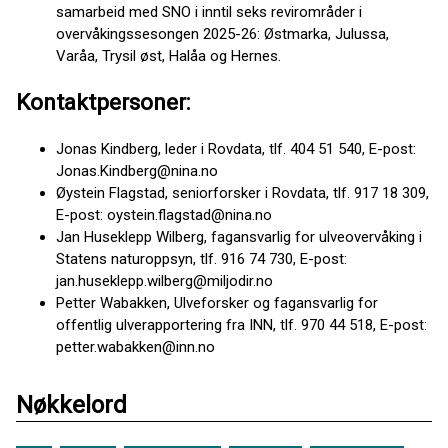
samarbeid med SNO i inntil seks revirområder i
overvåkingssesongen 2025-26: Østmarka, Julussa,
Varåa, Trysil øst, Halåa og Hernes.
Kontaktpersoner:
Jonas Kindberg, leder i Rovdata, tlf. 404 51 540, E-post:
Jonas.Kindberg@nina.no
Øystein Flagstad, seniorforsker i Rovdata, tlf. 917 18 309,
E-post: oystein.flagstad@nina.no
Jan Huseklepp Wilberg, fagansvarlig for ulveovervåking i
Statens naturoppsyn, tlf. 916 74 730, E-post:
jan.huseklepp.wilberg@miljodir.no
Petter Wabakken, Ulveforsker og fagansvarlig for
offentlig ulverapportering fra INN, tlf. 970 44 518, E-post:
petter.wabakken@inn.no
Nøkkelord