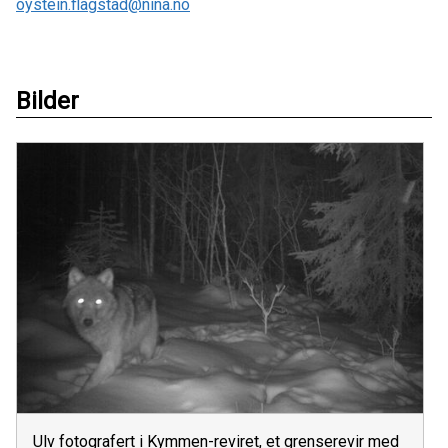
oystein.flagstad@nina.no
Bilder
Ulv fotografert i Kymmen-reviret, et grenserevir med